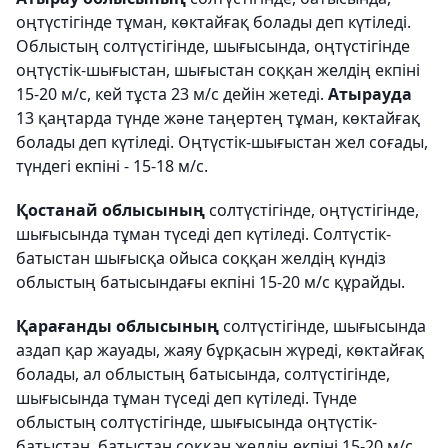
оңтүстігінде тұман, көктайғақ болады деп күтіледі.
Облыстың солтүстігінде, шығысында, оңтүстігінде
оңтүстік-шығыстан, шығыстан соққан желдің екпіні
15-20 м/с, кей тұста 23 м/с дейін жетеді.
Атырауда
13 қаңтарда түнде және таңертең тұман, көктайғақ
болады деп күтіледі. Оңтүстік-шығыстан жел соғады,
түндегі екпіні - 15-18 м/с.
Қостанай облысының
солтүстігінде, оңтүстігінде,
шығысында тұман түседі деп күтіледі. Солтүстік-
батыстан шығысқа ойыса соққан желдің күндіз
облыстың батысындағы екпіні 15-20 м/с құрайды.
Қарағанды облысының
солтүстігінде, шығысында
аздап қар жауады, жаяу бұрқасын жүреді, көктайғақ
болады, ал облыстың батысында, солтүстігінде,
шығысында тұман түседі деп күтіледі. Түнде
облыстың солтүстігінде, шығысында оңтүстік-
батыстан, батыстан соққан желдің екпіні 15-20 м/с,