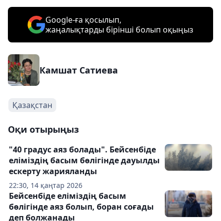
Google-ға қосылып,
жаңалықтарды бірінші болып оқыңыз
Камшат Сатиева
Қазақстан
Оқи отырыңыз
"40 градус аяз болады". Бейсенбіде
еліміздің басым бөлігінде дауылды
ескерту жарияланды
22:30, 14 қаңтар 2026
Бейсенбіде еліміздің басым
бөлігінде аяз болып, боран соғады
деп болжанады