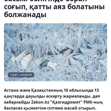
соғып, қатты аяз болатыны
болжанады
Сурет: unsplash
Астана және Қазақстанның 16 облысында 13
қаңтарда дауылды ескерту жарияланды, деп
хабарлайды Zakon.kz "Қазгидромет" РМК-ның
баспасөз қызметіне сілтеме жасай отырып.