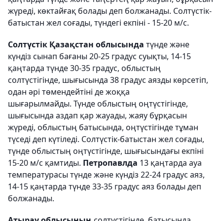
жүреді, көктайғақ болады деп болжанады. Солтүстік-
батыстан жел соғады, түндегі екпіні - 15-20 м/с.
Солтүстік Қазақстан облысында
түнде және
күндіз сынап бағаны 20-25 градус суықты, 14-15
қаңтарда түнде 30-35 градус, облыстың
солтүстігінде, шығысында 38 градус аязды көрсетіп,
одан әрі төмендейтіні де жоққа
шығарылмайды. Түнде облыстың оңтүстігінде,
шығысында аздап қар жауады, жаяу бұрқасын
жүреді, облыстың батысында, оңтүстігінде тұман
түседі деп күтіледі. Солтүстік-батыстан жел соғады,
түнде облыстың оңтүстігінде, шығысындағы екпіні
15-20 м/с қамтиды.
Петропавлда
13 қаңтарда ауа
температурасы түнде және күндіз 22-24 градус аяз,
14-15 қаңтарда түнде 33-35 градус аяз болады деп
болжанады.
Атырау облысының
солтүстігінде, батысында,