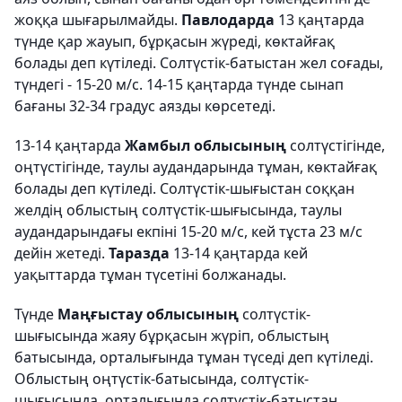
жоққа шығарылмайды.
Павлодарда
13 қаңтарда
түнде қар жауып, бұрқасын жүреді, көктайғақ
болады деп күтіледі. Солтүстік-батыстан жел соғады,
түндегі - 15-20 м/с. 14-15 қаңтарда түнде сынап
бағаны 32-34 градус аязды көрсетеді.
13-14 қаңтарда
Жамбыл облысының
солтүстігінде,
оңтүстігінде, таулы аудандарында тұман, көктайғақ
болады деп күтіледі. Солтүстік-шығыстан соққан
желдің облыстың солтүстік-шығысында, таулы
аудандарындағы екпіні 15-20 м/с, кей тұста 23 м/с
дейін жетеді.
Таразда
13-14 қаңтарда кей
уақыттарда тұман түсетіні болжанады.
Түнде
Маңғыстау облысының
солтүстік-
шығысында жаяу бұрқасын жүріп, облыстың
батысында, орталығында тұман түседі деп күтіледі.
Облыстың оңтүстік-батысында, солтүстік-
шығысында, орталығында солтүстік-батыстан