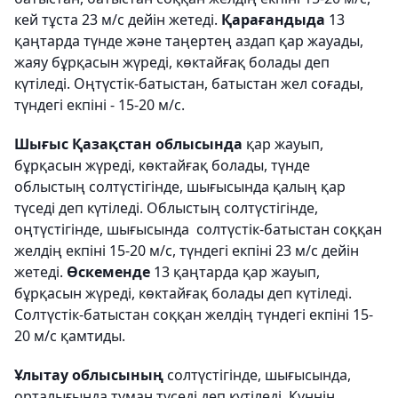
кей тұста 23 м/с дейін жетеді.
Қарағандыда
13
қаңтарда түнде және таңертең аздап қар жауады,
жаяу бұрқасын жүреді, көктайғақ болады деп
күтіледі. Оңтүстік-батыстан, батыстан жел соғады,
түндегі екпіні - 15-20 м/с.
Шығыс Қазақстан облысында
қар жауып,
бұрқасын жүреді, көктайғақ болады, түнде
облыстың солтүстігінде, шығысында қалың қар
түседі деп күтіледі. Облыстың солтүстігінде,
оңтүстігінде, шығысында солтүстік-батыстан соққан
желдің екпіні 15-20 м/с, түндегі екпіні 23 м/с дейін
жетеді.
Өскеменде
13 қаңтарда қар жауып,
бұрқасын жүреді, көктайғақ болады деп күтіледі.
Солтүстік-батыстан соққан желдің түндегі екпіні 15-
20 м/с қамтиды.
Ұлытау облысының
солтүстігінде, шығысында,
орталығында тұман түседі деп күтіледі. Күннің