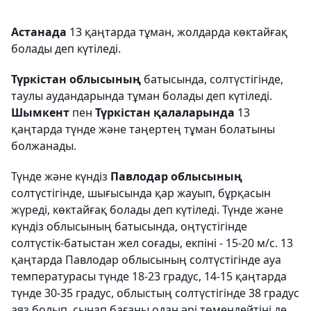
Астанада
13 қаңтарда тұман, жолдарда көктайғақ
болады деп күтіледі.
Түркістан облысының
батысында, солтүстігінде,
таулы аудандарында тұман болады деп күтіледі.
Шымкент
пен
Түркістан қалаларында
13
қаңтарда түнде және таңертең тұман болатыны
болжанады.
Түнде және күндіз
Павлодар облысының
солтүстігінде, шығысында қар жауып, бұрқасын
жүреді, көктайғақ болады деп күтіледі. Түнде және
күндіз облысының батысында, оңтүстігінде
солтүстік-батыстан жел соғады, екпіні - 15-20 м/с. 13
қаңтарда Павлодар облысының солтүстігінде ауа
температурасы түнде 18-23 градус, 14-15 қаңтарда
түнде 30-35 градус, облыстың солтүстігінде 38 градус
аяз болып, сынап бағаны одан әрі төмендейтіні де