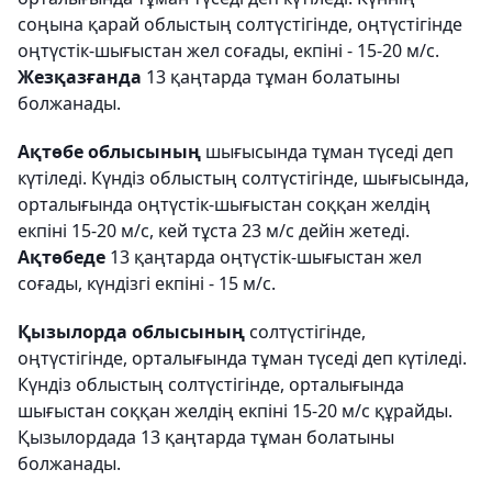
соңына қарай облыстың солтүстігінде, оңтүстігінде
оңтүстік-шығыстан жел соғады, екпіні - 15-20 м/с.
Жезқазғанда
13 қаңтарда тұман болатыны
болжанады.
Ақтөбе облысының
шығысында тұман түседі деп
күтіледі. Күндіз облыстың солтүстігінде, шығысында,
орталығында оңтүстік-шығыстан соққан желдің
екпіні 15-20 м/с, кей тұста 23 м/с дейін жетеді.
Ақтөбеде
13 қаңтарда оңтүстік-шығыстан жел
соғады, күндізгі екпіні - 15 м/с.
Қызылорда облысының
солтүстігінде,
оңтүстігінде, орталығында тұман түседі деп күтіледі.
Күндіз облыстың солтүстігінде, орталығында
шығыстан соққан желдің екпіні 15-20 м/с құрайды.
Қызылордада 13 қаңтарда тұман болатыны
болжанады.