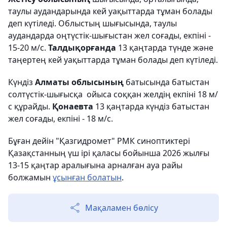
таулы аудандарында кей уақыттарда тұман болады
деп күтіледі. Облыстың шығысында, таулы
аудандарда оңтүстік-шығыстан жел соғады, екпіні -
15-20 м/с.
Талдықорғанда
13 қаңтарда түнде және
таңертең кей уақыттарда тұман болады деп күтіледі.
Күндіз
Алматы облысының
батысында батыстан
солтүстік-шығысқа ойыса соққан желдің екпіні 18 м/
с құрайды.
Қонаевта
13 қаңтарда күндіз батыстан
жел соғады, екпіні - 18 м/с.
Бұған дейін "Қазгидромет" РМК синоптиктері
Қазақстанның үш ірі қаласы бойынша 2026 жылғы
13-15 қаңтар аралығына арналған ауа райы
болжамын
ұсынған болатын
.
Мақаламен бөлісу