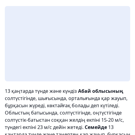
13 қаңтарда түнде және күндіз
Абай облысының
солтүстігінде, шығысында, орталығында қар жауып,
бұрқасын жүреді, көктайғақ болады деп күтіледі.
Облыстың батысында, солтүстігінде, оңтүстігінде
солтүстік-батыстан соққан желдің екпіні 15-20 м/с,
түндегі екпіні 23 м/с дейін жетеді.
Семейде
13
қаңтарда түнде және таңертең қар жауып, бұрқасын