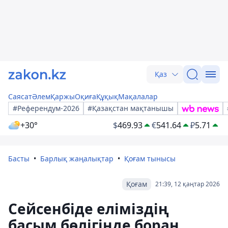
Қаз
Саясат
Әлем
Қаржы
Оқиға
Құқық
Мақалалар
#Референдум-2026
#Қазақстан мақтанышы
+30°
$
469.93
€
541.64
₽
5.71
Басты
Барлық жаңалықтар
Қоғам тынысы
Қоғам
21:39, 12 қаңтар 2026
Сейсенбіде еліміздің
басым бөлігінде боран