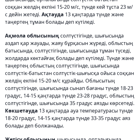
соққан желдің екпіні 15-20 м/с, түнде кей тұста 23 м/
с дейін жетеді.
Ақтауда
13 қаңтарда түнде және
таңертең тұман болады деп күтіледі.
Ақмола облысының
солтүстігінде, шығысында
аздап қар жауады, жаяу бұрқасын жүреді, облыстың
батысында, солтүстігінде, шығысында тұман түседі,
жолдарда көктайғақ болады деп күтіледі. Түнде және
таңертең облыстың солтүстігінде, шығысында
солтүстік-батыстан солтүстік-шығысқа ойыса соққан
желдің екпіні 15-20 м/с құрайды. Облысытың
солтүстігінде, шығысында сынап бағаны түнде 18-23
градус, 14-15 қаңтарда түнде 23-28 градус, облыстың
солтүстігінде, шығысында 35 градус аязды көрсетеді.
Көкшетауда
13 қаңтарда ауа температурасы түнде
18-20 градус, 14-15 қаңтарда түнде 33-35 градус аяз
болады деп болжанады.
Жетісу облысының
шығысында, орталығында,