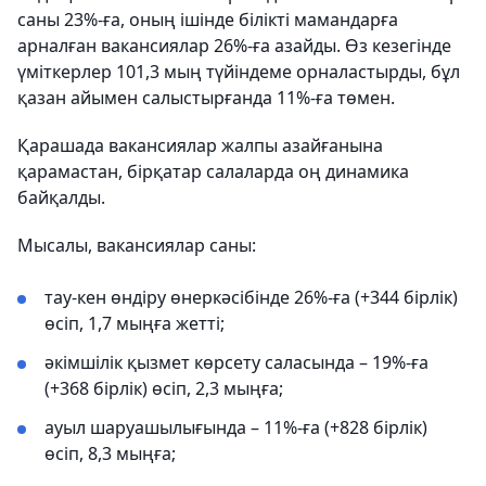
саны 23%-ға, оның ішінде білікті мамандарға
арналған вакансиялар 26%-ға азайды. Өз кезегінде
үміткерлер 101,3 мың түйіндеме орналастырды, бұл
қазан айымен салыстырғанда 11%-ға төмен.
Қарашада вакансиялар жалпы азайғанына
қарамастан, бірқатар салаларда оң динамика
байқалды.
Мысалы, вакансиялар саны:
тау-кен өндіру өнеркәсібінде 26%-ға (+344 бірлік)
өсіп, 1,7 мыңға жетті;
әкімшілік қызмет көрсету саласында – 19%-ға
(+368 бірлік) өсіп, 2,3 мыңға;
ауыл шаруашылығында – 11%-ға (+828 бірлік)
өсіп, 8,3 мыңға;