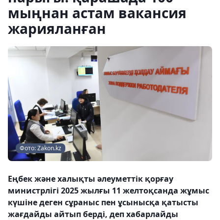
мыңнан астам вакансия
жарияланған
Фото: Zakon.kz
Еңбек және халықты әлеуметтік қорғау
министрлігі 2025 жылғы 11 желтоқсанда жұмыс
күшіне деген сұраныс пен ұсынысқа қатысты
жағдайды айтып берді, деп хабарлайды