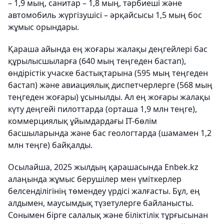
– 1,9 мың, санитар – 1,8 мың, тәрбиеші және
автомобиль жүргізушісі – әрқайсысы 1,5 мың бос
жұмыс орындары.
Қараша айында ең жоғары жалақы деңгейлері бас
құрылысшыларға (640 мың теңгеден бастап),
өндірістік учаске бастықтарына (595 мың теңгеден
бастап) және авиациялық диспетчерлерге (568 мың
теңгеден жоғары) ұсынылды. Ал ең жоғары жалақы
күту деңгейі пилоттарда (орташа 1,9 млн теңге),
коммерциялық ұйымдардағы IT-бөлім
басшыларында және бас геологтарда (шамамен 1,2
млн теңге) байқалды.
Осылайша, 2025 жылдың қарашасында Enbek.kz
алаңында жұмыс берушілер мен үміткерлер
белсенділігінің төмендеу үрдісі жалғасты. Бұл, ең
алдымен, маусымдық түзетулерге байланысты.
Сонымен бірге салалық және біліктілік тұрғысынан