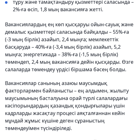
тұру және тамақтандыру қызметтері саласында –
2%-ға өсіп, 1,8 мың вакансияға жетті.
Вакансиялардың ең көп қысқаруы ойын-сауық және
демалыс қызметтері саласында байқалды – 55%-ға
(-3 мың бірлік) азайып, 2,4 мыңға; мемлекеттік
басқаруда – 40%-ға (-3,4 мың бірлік) азайып, 5,2
мыңға; энергетикада – 38%-ға (-1,5 мың бірлік)
төмендеп, 2,4 мың вакансияға дейін қысқарды. Өзге
салаларда төмендеу үрдісі біршама бәсең болды.
Вакансиялар санының азаюы маусымдық
факторлармен байланысты – ең алдымен, жылыту
маусымының басталуына орай түрлі салалардағы
кәсіпорындардың қазандық қондырғылары үшін
кадрларды жасақтау процесі аяқталғаннан кейін
мұндай жұмыс күшіне деген сұраныстың
төмендеуімен түсіндіріледі.