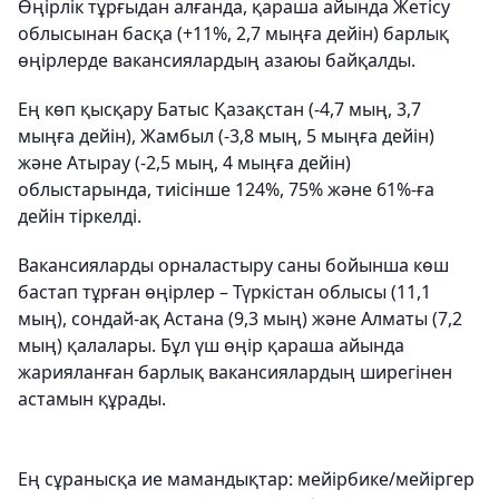
Өңірлік тұрғыдан алғанда, қараша айында Жетісу
облысынан басқа (+11%, 2,7 мыңға дейін) барлық
өңірлерде вакансиялардың азаюы байқалды.
Ең көп қысқару Батыс Қазақстан (-4,7 мың, 3,7
мыңға дейін), Жамбыл (-3,8 мың, 5 мыңға дейін)
және Атырау (-2,5 мың, 4 мыңға дейін)
облыстарында, тиісінше 124%, 75% және 61%-ға
дейін тіркелді.
Вакансияларды орналастыру саны бойынша көш
бастап тұрған өңірлер – Түркістан облысы (11,1
мың), сондай-ақ Астана (9,3 мың) және Алматы (7,2
мың) қалалары. Бұл үш өңір қараша айында
жарияланған барлық вакансиялардың ширегінен
астамын құрады.
Ең сұранысқа ие мамандықтар: мейірбике/мейіргер