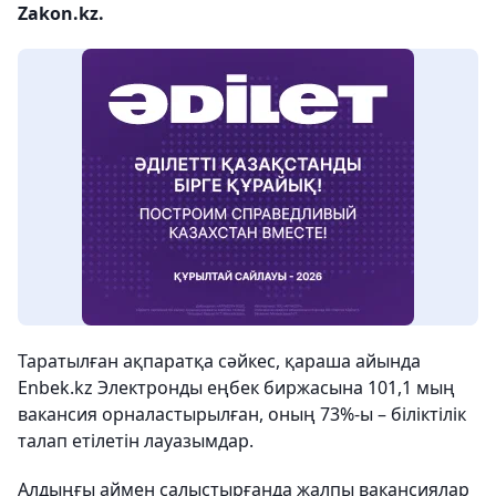
Zakon.kz.
Таратылған ақпаратқа сәйкес, қараша айында
Enbek.kz Электронды еңбек биржасына 101,1 мың
вакансия орналастырылған, оның 73%-ы – біліктілік
талап етілетін лауазымдар.
Алдыңғы аймен салыстырғанда жалпы вакансиялар