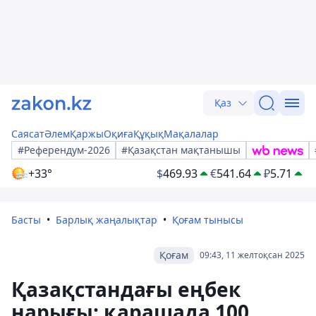
Қаз
Саясат
Әлем
Қаржы
Оқиға
Құқық
Мақалалар
#Референдум-2026
#Қазақстан мақтанышы
+33°
$
469.93
€
541.64
₽
5.71
Басты
Барлық жаңалықтар
Қоғам тынысы
Қоғам
09:43, 11 желтоқсан 2025
Қазақстандағы еңбек
нарығы: қарашада 100