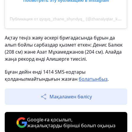
Посмотреть эту публикацию в Instagram
Публикация от qyqyq_zhane_shyndyq_ (@zhanalyqtar_kz_2025_)
Ақтау теңіз жаяу әскері бригадасында бұрын да
алып бойлы сарбаздар қызмет еткен: Денис Балюк
(208 см) және Азат Мұхамеджанов (204 см). Алайда
жаңа рекорд енді Алишерге тиесілі.
Бұған дейін енді 1414 SMS-кодтары
қолданылмайтындығын жазған
болатынбыз
.
Мақаламен бөлісу
Google-ға қосылып,
жаңалықтарды бірінші болып оқыңыз