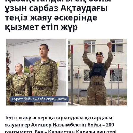
ұзын сарбаз Ақтаудағы
теңіз жаяу әскерінде
қызмет етіп жүр
Сурет: бейнежазба скриншоты
Теңіз жаяу әскері қатарындағы қатардағы
жауынгер Алишер Назымбектің бойы – 209
сантиметр. Бұл – Қазақстан Қарулы күштері