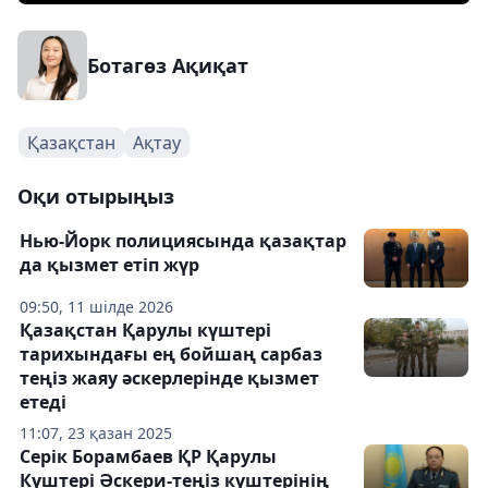
Ботагөз Ақиқат
Қазақстан
Ақтау
Оқи отырыңыз
Нью-Йорк полициясында қазақтар
да қызмет етіп жүр
09:50, 11 шілде 2026
Қазақстан Қарулы күштері
тарихындағы ең бойшаң сарбаз
теңіз жаяу әскерлерінде қызмет
етеді
11:07, 23 қазан 2025
Серік Борамбаев ҚР Қарулы
Күштері Әскери-теңіз күштерінің