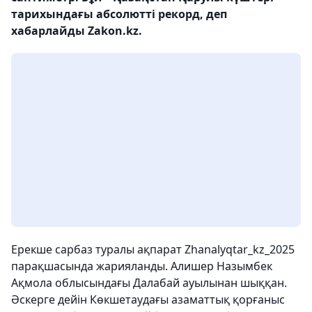
тарихындағы абсолютті рекорд, деп
хабарлайды Zakon.kz.
Ерекше сарбаз туралы ақпарат Zhanalyqtar_kz_2025
парақшасында жарияланды. Алишер Назымбек
Ақмола облысындағы Далабай ауылынан шыққан.
Әскерге дейін Көкшетаудағы азаматтық қорғаныс