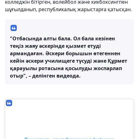
колледжін бітірген, волейбол және кикбоксингпен
шұғылданып, республикалық жарыстарға қатысқан.
"Отбасында алты бала. Ол бала кезінен
теңіз жаяу әскерінде қызмет етуді
армандаған. Әскери борышын өтегеннен
кейін әскери училищеге түсуді және Құрмет
қарауылы ротасына қосылуды жоспарлап
отыр", – делінген видеода.