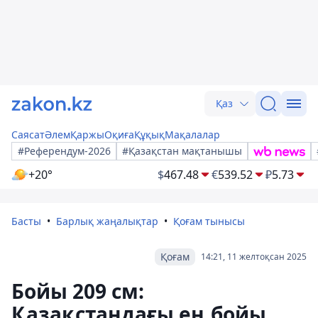
Қаз
Саясат
Әлем
Қаржы
Оқиға
Құқық
Мақалалар
#Референдум-2026
#Қазақстан мақтанышы
+20°
$
467.48
€
539.52
₽
5.73
Басты
Барлық жаңалықтар
Қоғам тынысы
Қоғам
14:21, 11 желтоқсан 2025
Бойы 209 см:
Қазақстандағы ең бойы