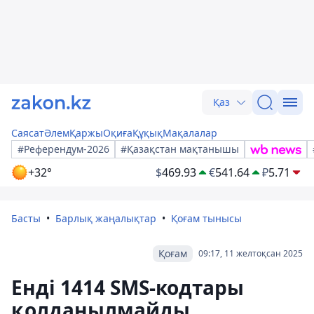
Қаз
Саясат
Әлем
Қаржы
Оқиға
Құқық
Мақалалар
#Референдум-2026
#Қазақстан мақтанышы
+32°
$
469.93
€
541.64
₽
5.71
Басты
Барлық жаңалықтар
Қоғам тынысы
Қоғам
09:17, 11 желтоқсан 2025
Енді 1414 SMS-кодтары
қолданылмайды