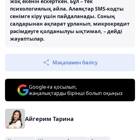
жоқ екенін ескерткен. Бұл – тек
психологиялық айла. Алаяқтар SMS-кодты
сенімге кіру үшін пайдаланады. Соның
салдарынан ақпарат ұрланып, микрокредит
рәсімдеуге қолданылуы ықтимал, – дейді
жауаптылар.
Мақаламен бөлісу
Google-ға қосылып,
жаңалықтарды бірінші болып оқыңыз
Айгерим Тарина