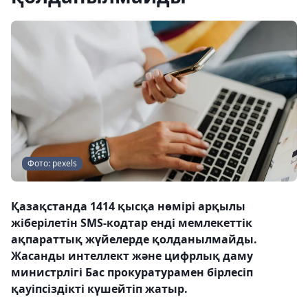
Фото: pexels
Қазақстанда 1414 қысқа нөмірі арқылы
жіберілетін SMS-кодтар енді мемлекеттік
ақпараттық жүйелерде қолданылмайды.
Жасанды интеллект және цифрлық даму
министрлігі Бас прокуратурамен бірлесіп
қауіпсіздікті күшейтіп жатыр.