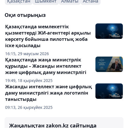
Қазақстан
Шымкент
Алматы
Астана
Оқи отырыңыз
Қазақстанда мемлекеттік
қызметтерді ЖИ-агенттері арқылы
көрсету бойынша пилоттық жоба
іске қосылады
16:15, 29 маусым 2026
Қазақстанда жаңа министрлік
құрылды – Жасанды интеллект
және цифрлық даму министрлігі
19:49, 18 қыркүйек 2025
Жасанды интеллект және цифрлық
даму министрлігі жаңа логотипін
таныстырды
09:13, 26 қыркүйек 2025
Жаңалықтан zakon.kz сайтында