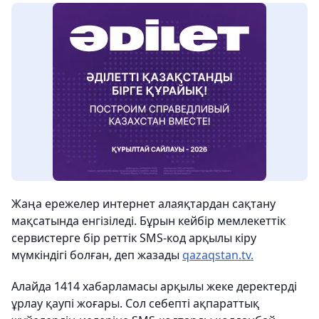
Жаңа ережелер интернет алаяқтардан сақтану
мақсатында енгізіледі. Бұрын кейбір мемлекеттік
сервистерге бір реттік SMS-код арқылы кіру
мүмкіндігі болған, деп жазады
qazaqstan.tv.
Алайда 1414 хабарламасы арқылы жеке деректерді
ұрлау қаупі жоғары. Сол себепті ақпараттық