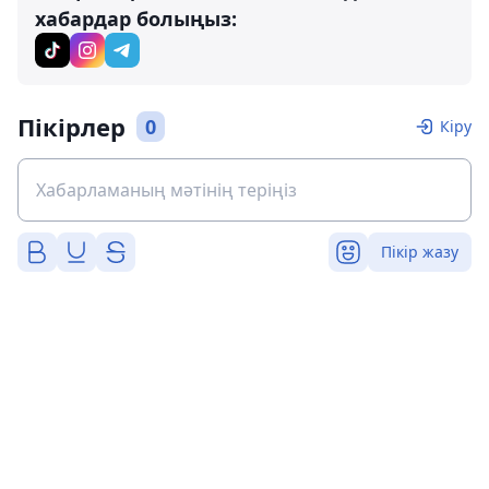
хабардар болыңыз:
Пікірлер
0
Кіру
Пікір жазу