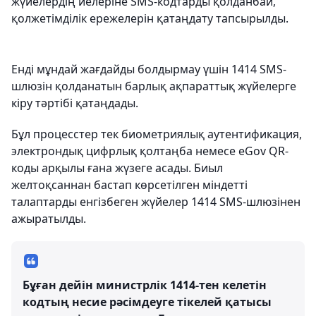
жүйелердің иелеріне SMS-кодтарды қолданбай,
қолжетімділік ережелерін қатаңдату тапсырылды.
Енді мұндай жағдайды болдырмау үшін 1414 SMS-
шлюзін қолданатын барлық ақпараттық жүйелерге
кіру тәртібі қатаңдады.
Бұл процесстер тек биометриялық аутентификация,
электрондық цифрлық қолтаңба немесе eGov QR-
коды арқылы ғана жүзеге асады. Биыл
желтоқсаннан бастап көрсетілген міндетті
талаптарды енгізбеген жүйелер 1414 SMS-шлюзінен
ажыратылды.
Бұған дейін министрлік 1414-тен келетін
кодтың несие рәсімдеуге тікелей қатысы