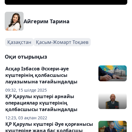
Айгерим Тарина
Қазақстан
Қасым-Жомарт Тоқаев
Оқи отырыңыз
Асқар Ізбасов Әскери-әуе
күштерінің қолбасшысы
лауазымына тағайындалды
09:32, 15 шілде 2025
ҚР Қарулы күштері арнайы
операциялар күштерінің
қолбасшысы тағайындалды
12:23, 03 ақпан 2022
ҚР Қарулы күштері Әуе қорғанысы
күштеріне жаңа бас қолбасшы