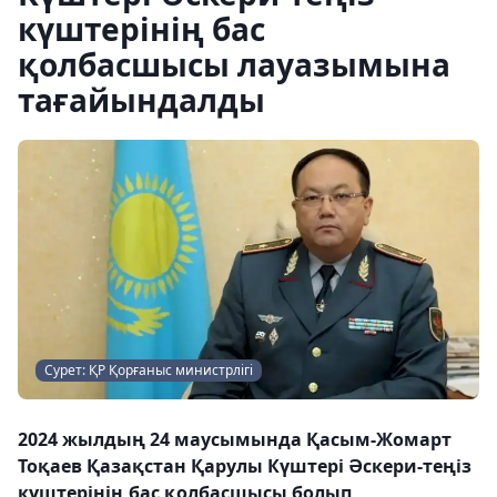
күштерінің бас
қолбасшысы лауазымына
тағайындалды
Сурет: ҚР Қорғаныс министрлігі
2024 жылдың 24 маусымында Қасым-Жомарт
Тоқаев Қазақстан Қарулы Күштері Әскери-теңіз
күштерінің бас қолбасшысы болып