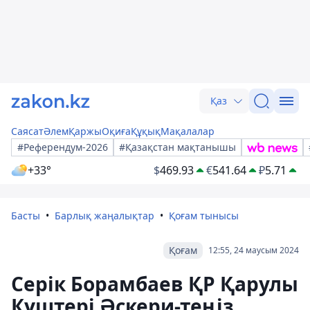
Қаз
Саясат
Әлем
Қаржы
Оқиға
Құқық
Мақалалар
#Референдум-2026
#Қазақстан мақтанышы
+33°
$
469.93
€
541.64
₽
5.71
Басты
Барлық жаңалықтар
Қоғам тынысы
Қоғам
12:55, 24 маусым 2024
Серік Борамбаев ҚР Қарулы
Күштері Әскери-теңіз