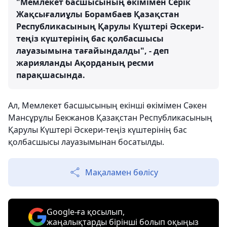
"Мемлекет басшысының өкімімен Серік
Жақсығалиұлы Борамбаев Қазақстан
Республикасының Қарулы Күштері Әскери-
теңіз күштерінің бас қолбасшысы
лауазымына тағайындалды", - деп
жарияланды Ақорданың ресми
парақшасында.
Ал, Мемлекет басшысының екінші өкімімен Сәкен
Мансұрұлы Бекжанов Қазақстан Республикасының
Қарулы Күштері Әскери-теңіз күштерінің бас
қолбасшысы лауазымынан босатылды.
Мақаламен бөлісу
Google-ға қосылып,
жаңалықтарды бірінші болып оқыңыз