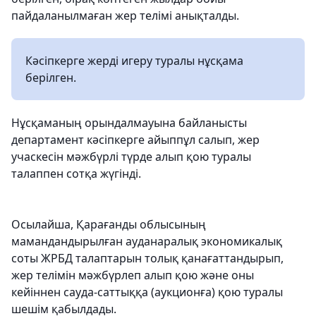
пайдаланылмаған жер телімі анықталды.
Кәсіпкерге жерді игеру туралы нұсқама
берілген.
Нұсқаманың орындалмауына байланысты
департамент кәсіпкерге айыппұл салып, жер
учаскесін мәжбүрлі түрде алып қою туралы
талаппен сотқа жүгінді.
Осылайша, Қарағанды облысының
мамандандырылған ауданаралық экономикалық
соты ЖРБД талаптарын толық қанағаттандырып,
жер телімін мәжбүрлеп алып қою және оны
кейіннен сауда-саттыққа (аукционға) қою туралы
шешім қабылдады.