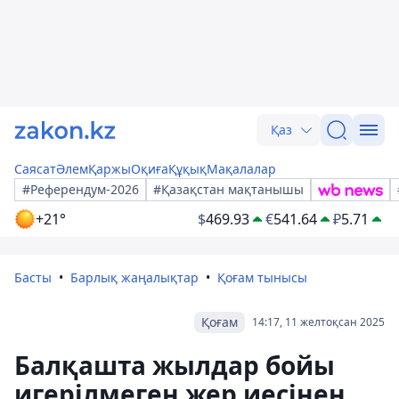
Қаз
Саясат
Әлем
Қаржы
Оқиға
Құқық
Мақалалар
#Референдум-2026
#Қазақстан мақтанышы
+21°
$
469.93
€
541.64
₽
5.71
Басты
Барлық жаңалықтар
Қоғам тынысы
Қоғам
14:17, 11 желтоқсан 2025
Балқашта жылдар бойы
игерілмеген жер иесінен