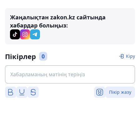
Жаңалықтан zakon.kz сайтында
хабардар болыңыз:
Пікірлер
0
Кіру
Пікір жазу