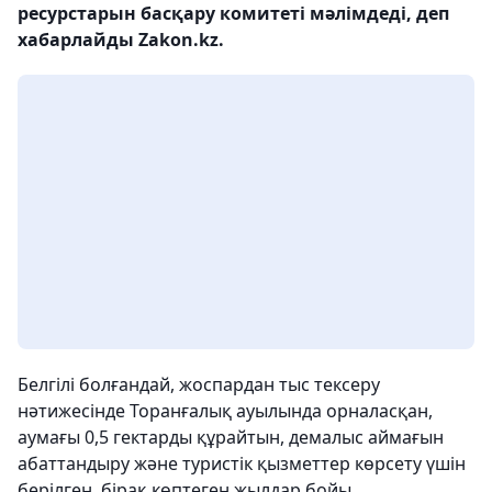
ресурстарын басқару комитеті мәлімдеді, деп
хабарлайды Zakon.kz.
Белгілі болғандай, жоспардан тыс тексеру
нәтижесінде Торанғалық ауылында орналасқан,
аумағы 0,5 гектарды құрайтын, демалыс аймағын
абаттандыру және туристік қызметтер көрсету үшін
берілген, бірақ көптеген жылдар бойы