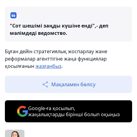
"Сот шешімі заңды күшіне енді",- деп
мәлімдеді ведомство.
Бұған дейін стратегиялық жоспарлау және
реформалар агенттігіне жаңа функциялар
қосылғанын
жазғанбыз
.
Мақаламен бөлісу
Google-ға қосылып,
жаңалықтарды бірінші болып оқыңыз