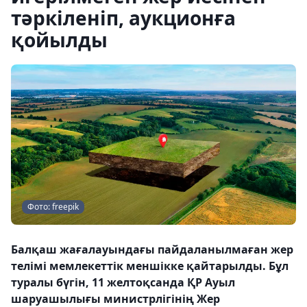
тәркіленіп, аукционға
қойылды
Фото: freepik
Балқаш жағалауындағы пайдаланылмаған жер
телімі мемлекеттік меншікке қайтарылды. Бұл
туралы бүгін, 11 желтоқсанда ҚР Ауыл
шаруашылығы министрлігінің Жер