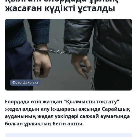
жасаған күдікті ұсталды
Фото: Zakon.kz
Елордада өтіп жатқан "Қылмысты тоқтату"
жедел алдын алу іс-шарасы аясында Сарайшық
ауданының жедел уәкілдері саяжай аумағында
болған ұрлықтың бетін ашты.