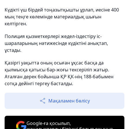
Күдікті үш бірдей тоңазытқышты ұрлап, иесіне 400
мың теңге көлемінде материалдық шығын
келтірген.
Полиция қызметкерлері жедел-іздестіру іс-
шараларының нәтижесінде күдіктіні анықтап,
ұстады.
Қазіргі уақытта оның осыған ұқсас басқа да
қылмысқа қатысы бар-жоғы тексеріліп жатыр.
Аталған дерек бойынша ҚР ҚК-нің 188-бабымен
сотқа дейінгі тергеу басталды.
Мақаламен бөлісу
Google-ға қосылып,