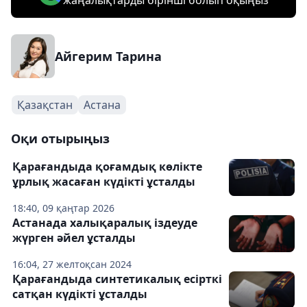
жаңалықтарды бірінші болып оқыңыз
Айгерим Тарина
Қазақстан
Астана
Оқи отырыңыз
Қарағандыда қоғамдық көлікте
ұрлық жасаған күдікті ұсталды
18:40, 09 қаңтар 2026
Астанада халықаралық іздеуде
жүрген әйел ұсталды
16:04, 27 желтоқсан 2024
Қарағандыда синтетикалық есірткі
сатқан күдікті ұсталды