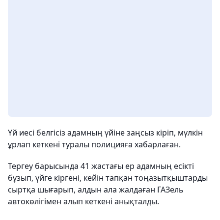
Үй иесі белгісіз адамның үйіне заңсыз кіріп, мүлкін
ұрлап кеткені туралы полицияға хабарлаған.
Тергеу барысында 41 жастағы ер адамның есікті
бұзып, үйге кіргені, кейін тапқан тоңазытқыштарды
сыртқа шығарып, алдын ала жалдаған ГАЗель
автокөлігімен алып кеткені анықталды.