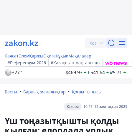
Қаз
Саясат
Әлем
Қаржы
Оқиға
Құқық
Мақалалар
#Референдум-2026
#Қазақстан мақтанышы
+27°
$
469.93
€
541.64
₽
5.71
Басты
Барлық жаңалықтар
Қоғам тынысы
Қоғам
10:47, 12 желтоқсан 2025
Үш тоңазытқышты қолды
қылған: елордада ұрлық