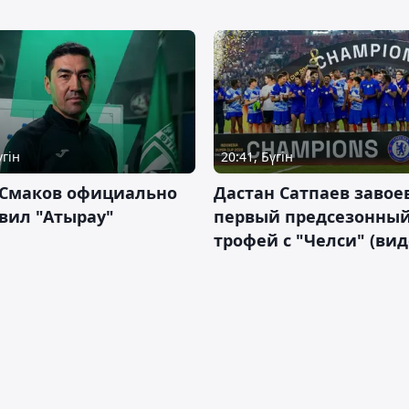
үгін
20:41, Бүгін
 Смаков официально
Дастан Сатпаев завое
вил "Атырау"
первый предсезонны
трофей с "Челси" (вид