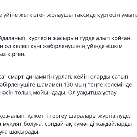
де үйіне жеткізген жолаушы таксиде куртесін ұмы
даланып, куртесін жасырын түрде алып қойған.
н ол келесі күні жәбірленушінің үйінде ешкім
ыз кірген.
а" смарт-динамигін ұрлап, кейін оларды сатып
жәбірленушіге шамамен 130 мың теңге көлемінде
інәсін толық мойындады. Ол уақытша ұстау
озғалып, қажетті тергеу шаралары жүргізілуде.
 мұқият болуға, сондай-ақ күмәнді жағдайларды
ауға шақырады.