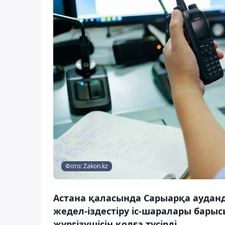
Фото: Zakon.kz
Астана қаласында Сарыарқа ауда
жедел-іздестіру іс-шаралары бары
жүргізушісін қолға түсірді.