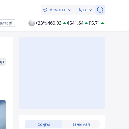
Алматы
Қаз
+23°
$
469.93
€
541.64
₽
5.71
алтері
ар
Соңғы
Танымал