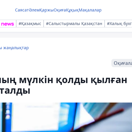
Саясат
Әлем
Қаржы
Оқиға
Құқық
Мақалалар
#Қазақмыс
#Салыстырмалы Қазақстан
#Халық бухг
лы жаңалықтар
Оқиғал
ың мүлкін қолды қылған
сталды