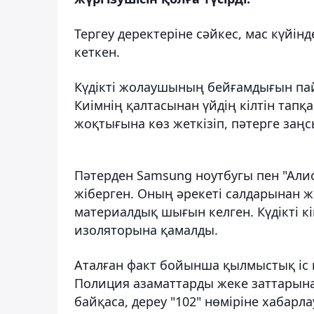
Тергеу деректеріне сәйкес, мас күйін
кеткен.
Күдікті жолаушының бейғамдығын пай
Киімнің қалтасынан үйдің кілтін тапқа
жоқтығына көз жеткізіп, пәтерге заңс
Пәтерден Samsung ноутбугы пен "Алис
жіберген. Оның әрекеті салдарынан 
материалдық шығын келген. Күдікті к
изоляторына қамалды.
Аталған факт бойынша қылмыстық іс қ
Полиция азаматтарды жеке заттарына
байқаса, дереу "102" нөміріне хабарл