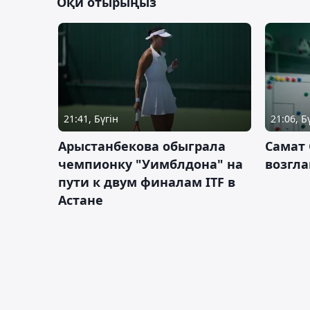
Оқи отырыңыз
21:41, Бүгін
21:06, Б
Арыстанбекова обыграла
Самат
чемпионку "Уимблдона" на
возгла
пути к двум финалам ITF в
Астане