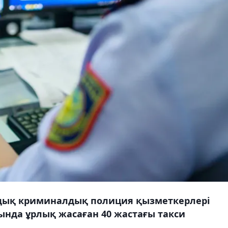
ндық криминалдық полиция қызметкерлері
сында ұрлық жасаған 40 жастағы такси