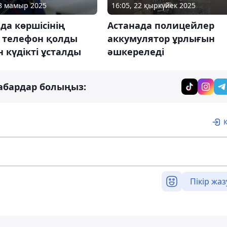
28 мамыр 2025
16:05, 22 қыркүйек 2025
да көршісінің
Астанада полицейлер
н телефон қолды
аккумулятор ұрлығын
 күдікті ұсталды
әшкереледі
абардар болыңыз:
Пікір жаз