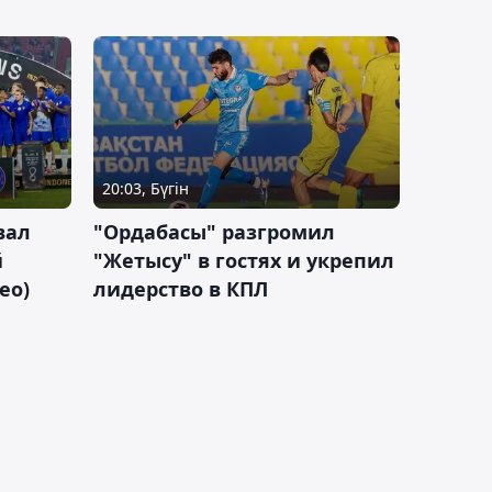
20:03, Бүгін
вал
"Ордабасы" разгромил
й
"Жетысу" в гостях и укрепил
ео)
лидерство в КПЛ