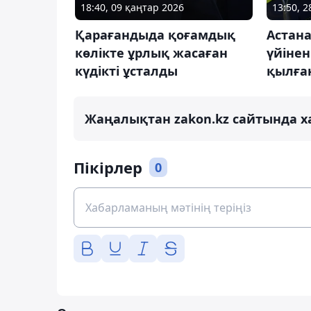
18:40, 09 қаңтар 2026
13:50, 
Қарағандыда қоғамдық
Астана
көлікте ұрлық жасаған
үйіне
күдікті ұсталды
қылған
Жаңалықтан zakon.kz сайтында х
Пікірлер
0