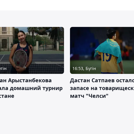
үгін
16:53, Бүгін
ан Арыстанбекова
Дастан Сатпаев осталс
ала домашний турнир
запасе на товарищес
Астане
матч "Челси"