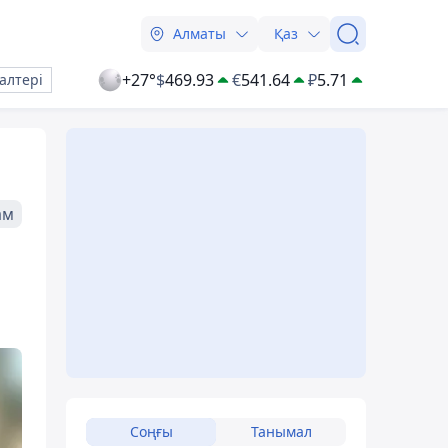
Алматы
Қаз
+27°
$
469.93
€
541.64
₽
5.71
алтері
ам
Соңғы
Танымал