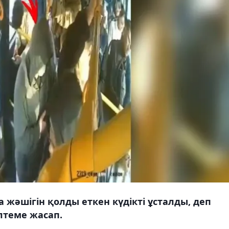
жәшігін қолды еткен күдікті ұсталды, деп
ілтеме жасап.