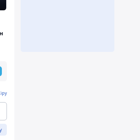
н
Кіру
у