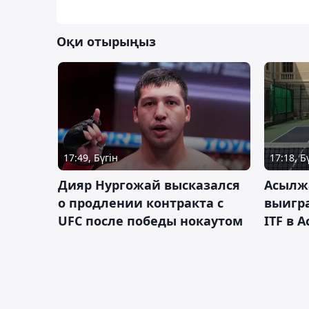
Оқи отырыңыз
17:49, Бүгін
17:18, Б
Дияр Нургожай высказался
Асылж
о продлении контракта с
выигр
UFC после победы нокаутом
ITF в 