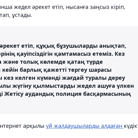
ша жедел әрекет етіп, нысанға заңсыз кіріп,
тап, ұстады.
у әрекет етіп, құқық бұзушыларды анықтап,
інің қауіпсіздігін қамтамасыз етеміз. Кез
а және толық көлемде қатаң түрде
н кейін барлық қажетті тергеу шарасы
ы кез келген күмәнді жағдай туралы дереу
ылы жүгіну қылмыстарды жедел ашуға үлкен
деді Жетісу аудандық полиция басқармасының
 интернет арқылы
үй жалдаушыларды алдаған
күдік