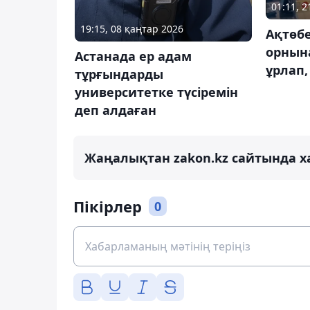
01:11, 
19:15, 08 қаңтар 2026
Ақтөбе
орнына
Астанада ер адам
ұрлап,
тұрғындарды
университетке түсіремін
деп алдаған
Жаңалықтан zakon.kz сайтында х
Пікірлер
0