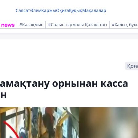
Саясат
Әлем
Қаржы
Оқиға
Құқық
Мақалалар
#Қазақмыс
#Салыстырмалы Қазақстан
#Халық бухг
Қоғ
амақтану орнынан касса
ен