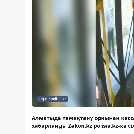
Сурет: polisia.kz
Алматыда тамақтану орнынан касса 
хабарлайды Zakon.kz polisia.kz-ке с