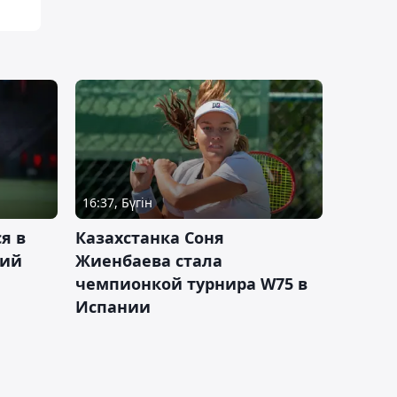
16:37, Бүгін
я в
Казахстанка Соня
кий
Жиенбаева стала
чемпионкой турнира W75 в
Испании