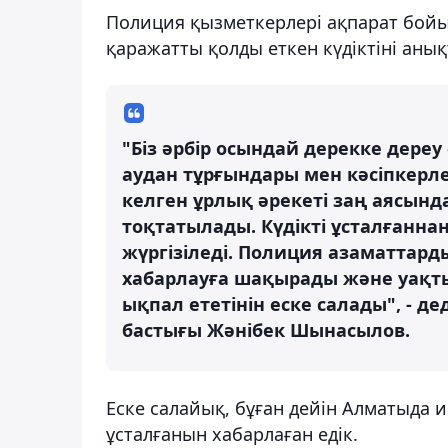
Полиция қызметкерлері ақпарат бойын
қаражатты қолды еткен күдіктіні анық
"Біз әрбір осындай дерекке дере
аудан тұрғындары мен кәсіпкерлер
келген ұрлық әрекеті заң аясынд
тоқтатылады. Күдікті ұсталғанна
жүргізіледі. Полиция азаматтард
хабарлауға шақырады және уақт
ықпал ететінін еске салады", - 
бастығы Жәнібек Шынасылов.
Еске салайық, бұған дейін Алматыда
ұсталғанын хабарлаған едік.