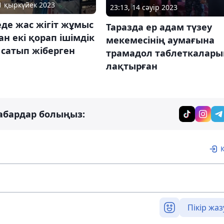
21 қыркүйек 2023
23:13, 14 сәуір 2023
де жас жігіт жұмыс
Таразда ер адам түзеу
н екі қорап ішімдік
мекемесінің аумағына
 сатып жіберген
трамадол таблеткалары
лақтырған
абардар болыңыз:
Пікір жаз