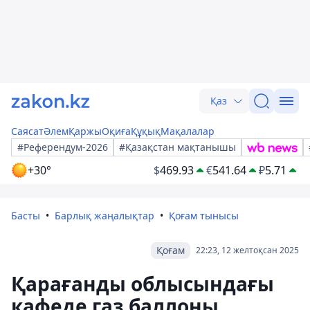
Қаз
Саясат
Әлем
Қаржы
Оқиға
Құқық
Мақалалар
#Референдум-2026
#Қазақстан мақтанышы
+30°
$
469.93
€
541.64
₽
5.71
Басты
Барлық жаңалықтар
Қоғам тынысы
Қоғам
22:23, 12 желтоқсан 2025
Қарағанды облысындағы
кафеде газ баллоны