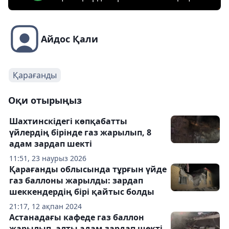
Айдос Қали
Қарағанды
Оқи отырыңыз
Шахтинскідегі көпқабатты
үйлердің бірінде газ жарылып, 8
адам зардап шекті
11:51, 23 наурыз 2026
Қарағанды ​​облысында тұрғын үйде
газ баллоны жарылды: зардап
шеккендердің бірі қайтыс болды
21:17, 12 ақпан 2024
Астанадағы кафеде газ баллон
жарылып, алты адам зардап шекті