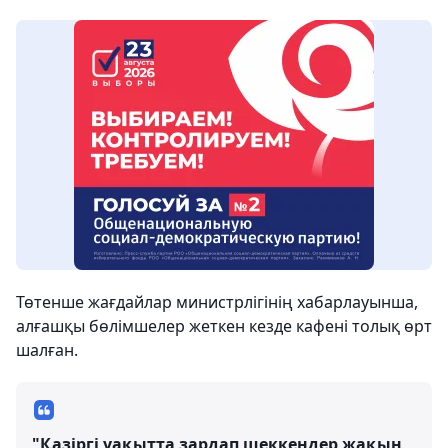
Төтенше жағдайлар министрлігінің хабарлауынша,
алғашқы бөлімшелер жеткен кезде кафені толық өрт
шалған.
"Қазіргі уақытта зардап шеккендер жақын