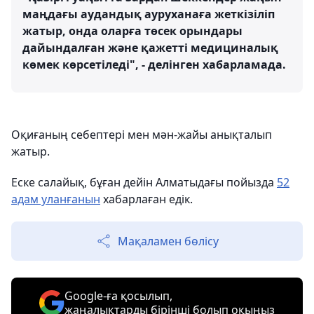
маңдағы аудандық ауруханаға жеткізіліп
жатыр, онда оларға төсек орындары
дайындалған және қажетті медициналық
көмек көрсетіледі", - делінген хабарламада.
Оқиғаның себептері мен мән-жайы анықталып
жатыр.
Еске салайық, бұған дейін Алматыдағы пойызда
52
адам уланғанын
хабарлаған едік.
Мақаламен бөлісу
Google-ға қосылып,
жаңалықтарды бірінші болып оқыңыз