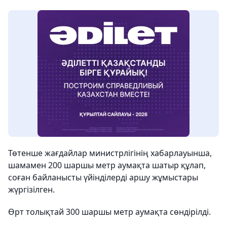
Төтенше жағдайлар министрлігінің хабарлауынша,
шамамен 200 шаршы метр аумақта шатыр құлап,
соған байланысты үйінділерді аршу жұмыстары
жүргізілген.
Өрт толықтай 300 шаршы метр аумақта сөндірілді.