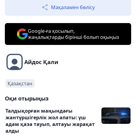
Мақаламен бөлісу
Google-ға қосылып,
жаңалықтарды бірінші болып оқыңыз
Айдос Қали
Қазақстан
Оқи отырыңыз
Талдықорған маңындағы
жантүршігерлік жол апаты: үш
адам қаза тауып, алтауы жарақат
алды