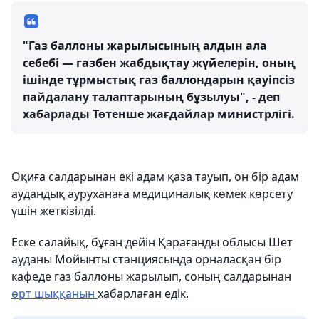
"Газ баллоны жарылысының алдын ала
себебі — газбен жабдықтау жүйелерін, оның
ішінде тұрмыстық газ баллондарын қауіпсіз
пайдалану талаптарының бұзылуы", - деп
хабарлады Төтенше жағдайлар министрлігі.
Оқиға салдарынан екі адам қаза тауып, он бір адам
аудандық ауруханаға медициналық көмек көрсету
үшін жеткізілді.
Еске салайық, бұған дейін Қарағанды облысы Шет
ауданы Мойынты станциясында орналасқан бір
кафеде газ баллоны жарылып, соның салдарынан
өрт шыққанын
хабарлаған едік.