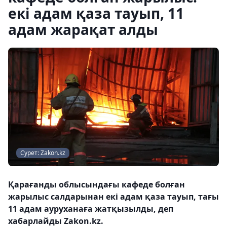
екі адам қаза тауып, 11
адам жарақат алды
Сурет: Zakon.kz
Қарағанды облысындағы кафеде болған
жарылыс салдарынан екі адам қаза тауып, тағы
11 адам ауруханаға жатқызылды, деп
хабарлайды Zakon.kz.