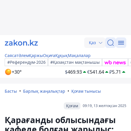
Қаз
Саясат
Әлем
Қаржы
Оқиға
Құқық
Мақалалар
#Референдум-2026
#Қазақстан мақтанышы
+30°
$
469.93
€
541.64
₽
5.71
Басты
Барлық жаңалықтар
Қоғам тынысы
Қоғам
09:19, 13 желтоқсан 2025
Қарағанды облысындағы
кафеде болған жарылыс: