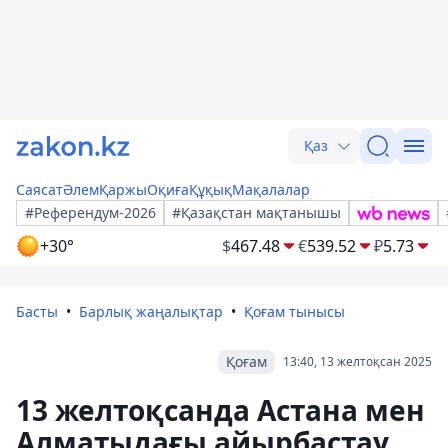
Қаз
Саясат
Әлем
Қаржы
Оқиға
Құқық
Мақалалар
#Референдум-2026
#Қазақстан мақтанышы
+30°
$
467.48
€
539.52
₽
5.73
Басты
Барлық жаңалықтар
Қоғам тынысы
Қоғам
13:40, 13 желтоқсан 2025
13 желтоқсанда Астана мен
Алматыдағы айырбастау