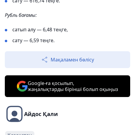
сату — 616,74 теңге.
Рубль бағамы:
сатып алу — 6,48 теңге,
сату — 6,59 теңге.
Мақаламен бөлісу
Google-ға қосылып,
жаңалықтарды бірінші болып оқыңыз
Айдос Қали