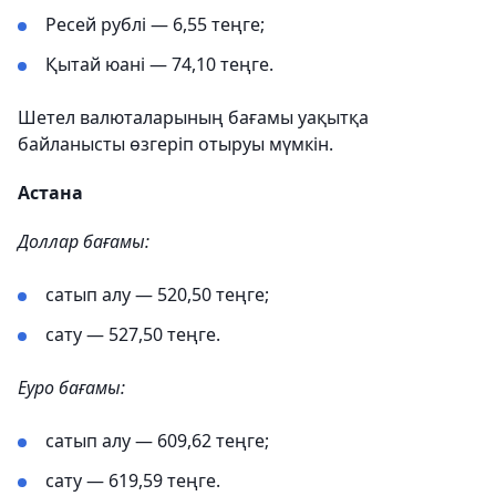
Ресей рублі — 6,55 теңге;
Қытай юані — 74,10 теңге.
Шетел валюталарының бағамы уақытқа
байланысты өзгеріп отыруы мүмкін.
Астана
Доллар бағамы:
сатып алу — 520,50 теңге;
сату — 527,50 теңге.
Еуро бағамы:
сатып алу — 609,62 теңге;
сату — 619,59 теңге.