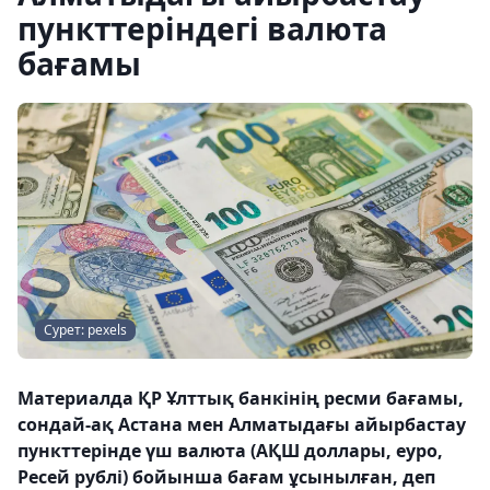
пункттеріндегі валюта
бағамы
Сурет: pexels
Материалда ҚР Ұлттық банкінің ресми бағамы,
сондай-ақ Астана мен Алматыдағы айырбастау
пункттерінде үш валюта (АҚШ доллары, еуро,
Ресей рублі) бойынша бағам ұсынылған, деп