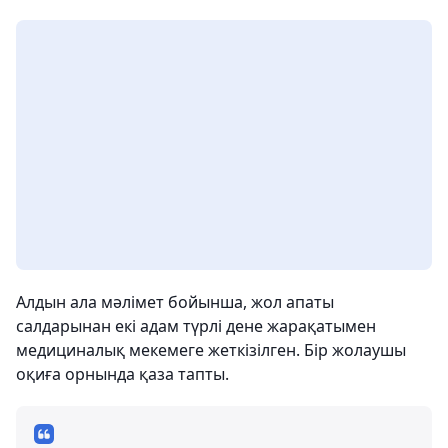
Алдын ала мәлімет бойынша, жол апаты
салдарынан екі адам түрлі дене жарақатымен
медициналық мекемеге жеткізілген. Бір жолаушы
оқиға орнында қаза тапты.