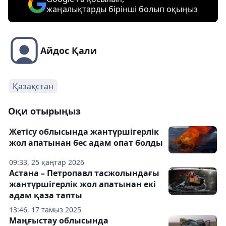
жаңалықтарды бірінші болып оқыңыз
Айдос Қали
Қазақстан
Оқи отырыңыз
Жетісу облысында жантүршігерлік
жол апатынан бес адам опат болды
09:33, 25 қаңтар 2026
Астана – Петропавл тасжолындағы
жантүршігерлік жол апатынан екі
адам қаза тапты
13:46, 17 тамыз 2025
Маңғыстау облысында