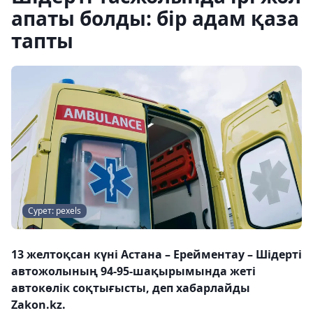
апаты болды: бір адам қаза
тапты
Сурет: pexels
13 желтоқсан күні Астана – Ерейментау – Шідерті
автожолының 94-95-шақырымында жеті
автокөлік соқтығысты, деп хабарлайды
Zakon.kz.