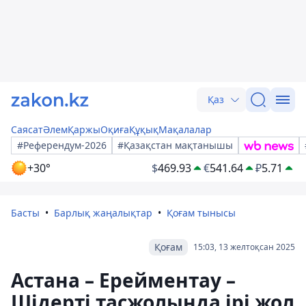
Қаз
Саясат
Әлем
Қаржы
Оқиға
Құқық
Мақалалар
#Референдум-2026
#Қазақстан мақтанышы
+30°
$
469.93
€
541.64
₽
5.71
Басты
Барлық жаңалықтар
Қоғам тынысы
Қоғам
15:03, 13 желтоқсан 2025
Астана – Ерейментау –
Шідерті тасжолында ірі жол