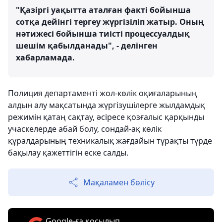
"Қазіргі уақытта аталған факті бойынша
сотқа дейінгі тергеу жүргізіліп жатыр. Оның
нәтижесі бойынша тиісті процессуалдық
шешім қабылданады", - делінген
хабарламада.
Полиция департаменті жол-көлік оқиғаларының
алдын алу мақсатында жүргізушілерге жылдамдық
режимін қатаң сақтау, әсіресе қозғалыс қарқынды
учаскелерде абай болу, сондай-ақ көлік
құралдарының техникалық жағдайын тұрақты түрде
бақылау қажеттігін еске салды.
Мақаламен бөлісу
Google-ға қосылып,