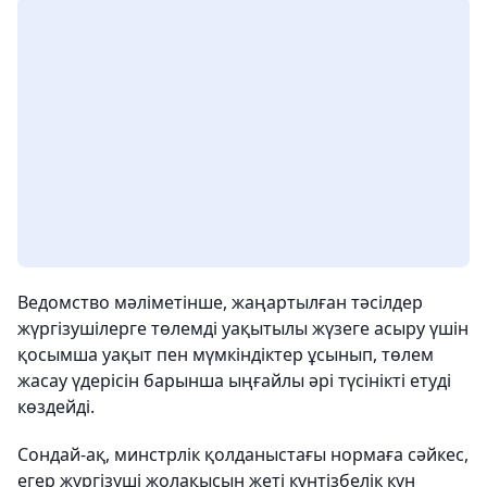
Ведомство мәліметінше, жаңартылған тәсілдер
жүргізушілерге төлемді уақытылы жүзеге асыру үшін
қосымша уақыт пен мүмкіндіктер ұсынып, төлем
жасау үдерісін барынша ыңғайлы әрі түсінікті етуді
көздейді.
Сондай-ақ, минстрлік қолданыстағы нормаға сәйкес,
егер жүргізуші жолақысын жеті күнтізбелік күн