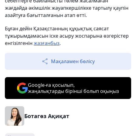
себептерге байланысты төлем жасалмаған
жағдайда әкімшілік жауапкершілікке тартылу қаупін
азайтуға бағытталғанын атап өтті.
Бұған дейін Қазақстанның құқықтық саясат
тұжырымдамасын іске асыру жоспарына өзгерістер
енгізілгенін
жазғанбыз
.
Мақаламен бөлісу
Google-ға қосылып,
жаңалықтарды бірінші болып оқыңыз
Ботагөз Ақиқат