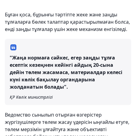
Бұған қоса, бұрынғы тәртіпте жеке және заңды
тұлғаларға бөлек талаптар қарастырылмаған болса,
енді заңды тұлғалар үшін жеке механизм енгізіледі.
"Жаңа нормаға сәйкес, егер заңды тұлға
есептік кезеңнен кейінгі айдың 20-сына
дейін төлем жасамаса, материалдар келесі
күні көлік бақылау органдарына
жолданатын болады".
ҚР Көлік министрлігі
Ведомство сынылып отырған өзгерістер
жүргізушілерге төлем жасау үдерісін ыңғайлы етуге,
төлем мерзімін ұлғайтуға және объективті