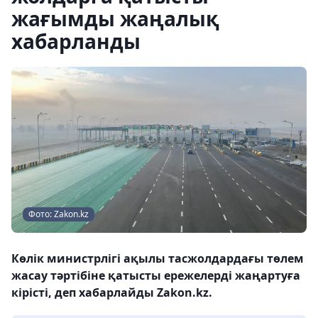
жағымды жаңалық
хабарланды
Фото: Zakon.kz
Көлік министрлігі ақылы тасжолдардағы төлем
жасау тәртібіне қатысты ережелерді жаңартуға
кірісті, деп хабарлайды Zakon.kz.