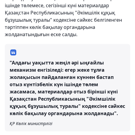
ішінде төлемесе, сегізінші күні материалдар
Қазақстан Республикасының "Әкімшілік құқық
бұзушылық туралы" кодексіне сәйкес белгіленген
тәртіппен көлік бақылау органдарына
жолданатындығын еске салды.
"Алдағы уақытта жеңіл әрі ыңғайлы
механизм енгізіледі: егер жеке тұлға
жолақысын пайдаланған күннен бастап
отыз күнтізбелік күн ішінде төлем
жасамаса, материалдар отыз бірінші күні
Қазақстан Республикасының "Әкімшілік
құқық бұзушылық туралы" кодексіне сәйкес
көлік бақылау органдарына жолданады".
ҚР Көлік министрлігі