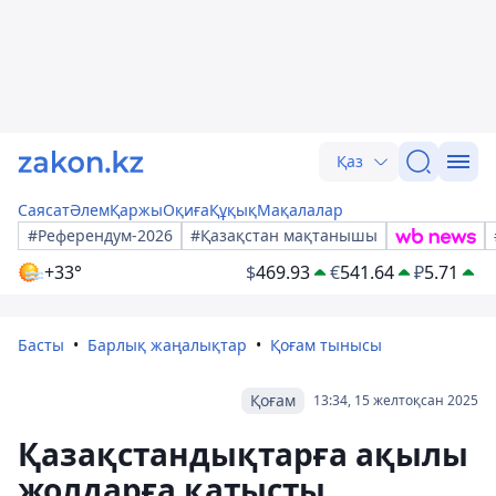
Қаз
Саясат
Әлем
Қаржы
Оқиға
Құқық
Мақалалар
#Референдум-2026
#Қазақстан мақтанышы
+33°
$
469.93
€
541.64
₽
5.71
Басты
Барлық жаңалықтар
Қоғам тынысы
Қоғам
13:34, 15 желтоқсан 2025
Қазақстандықтарға ақылы
жолдарға қатысты