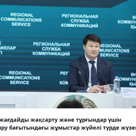
жағдайды жақсарту және тұрғындар үшін
ру бағытындағы жұмыстар жүйелі түрде жүзе