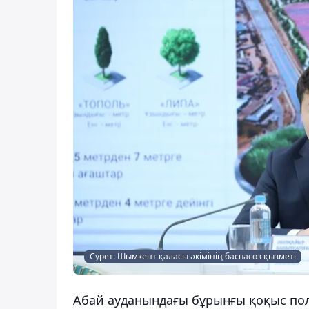
Сурет: Шымкент қаласы әкімінің баспасөз қызметі
Абай ауданындағы бұрынғы қоқыс пол