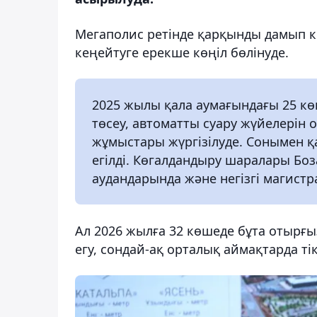
Мегаполис ретінде қарқынды дамып к
кеңейтуге ерекше көңіл бөлінуде.
2025 жылы қала аумағындағы 25 к
төсеу, автоматты суару жүйелерін 
жұмыстары жүргізілуде. Сонымен қа
егілді. Көгалдандыру шаралары Бо
аудандарында және негізгі магистр
Ал 2026 жылға 32 көшеде бұта отырғы
егу, сондай-ақ орталық аймақтарда ті