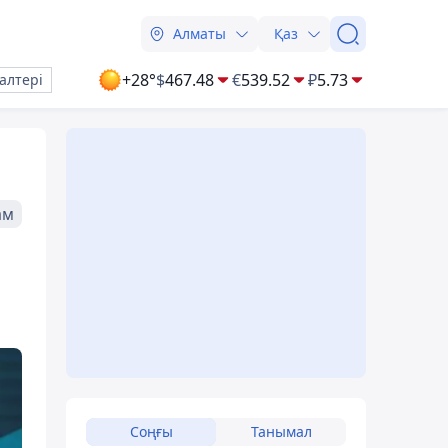
Алматы
Қаз
+28°
$
467.48
€
539.52
₽
5.73
алтері
ам
Соңғы
Танымал