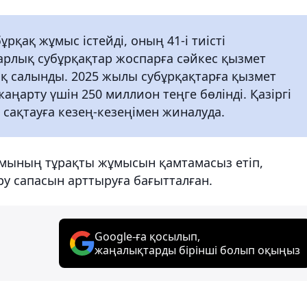
ұрқақ жұмыс істейді, оның 41-і тиісті
арлық субұрқақтар жоспарға сәйкес қызмет
ақ салынды. 2025 жылы субұрқақтарға қызмет
ңарту үшін 250 миллион теңге бөлінді. Қазіргі
 сақтауға кезең-кезеңімен жиналуда.
мының тұрақты жұмысын қамтамасыз етіп,
үру сапасын арттыруға бағытталған.
Google-ға қосылып,
жаңалықтарды бірінші болып оқыңыз