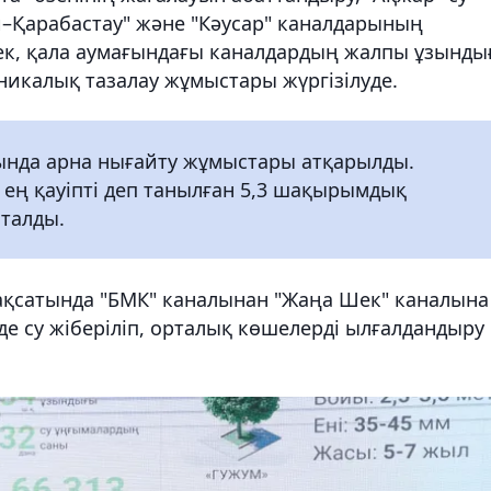
й–Қарабастау" және "Кәусар" каналдарының
ек, қала аумағындағы каналдардың жалпы ұзынды
никалық тазалау жұмыстары жүргізілуде.
ғында арна нығайту жұмыстары атқарылды.
 ең қауіпті деп танылған 5,3 шақырымдық
талды.
қсатында "БМК" каналынан "Жаңа Шек" каналына
нде су жіберіліп, орталық көшелерді ылғалдандыру