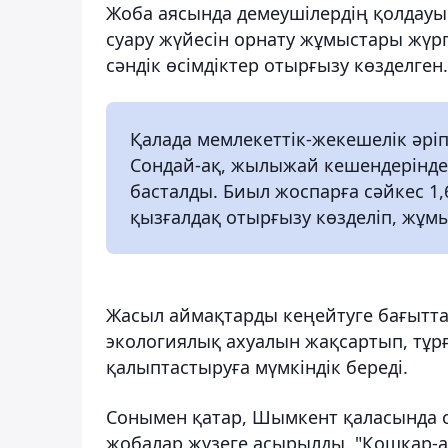
Жоба аясында демеушілердің қолдауым
суару жүйесін орнату жұмыстары жүргі
сәндік өсімдіктер отырғызу көзделген.
Қалада мемлекеттік-жекешелік әріп
Сондай-ақ, жылыжай кешендерінде 
басталды. Биыл жоспарға сәйкес 1
қызғалдақ отырғызу көзделіп, жұмы
Жасыл аймақтарды кеңейтуге бағытт
экологиялық ахуалын жақсартып, тұрғ
қалыптастыруға мүмкіндік береді.
Сонымен қатар, Шымкент қаласында 
жобалар жүзеге асырылды. "Қошқар-ат