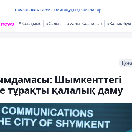
Саясат
Әлем
Қаржы
Оқиға
Құқық
Мақалалар
#Қазақмыс
#Салыстырмалы Қазақстан
#Халық бухг
Қоғ
ымдамасы: Шымкенттегі
е тұрақты қалалық даму