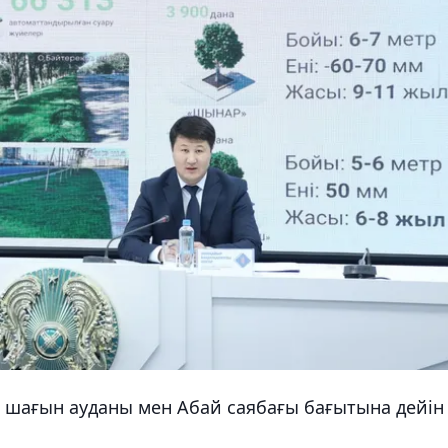
л шағын ауданы мен Абай саябағы бағытына дейін