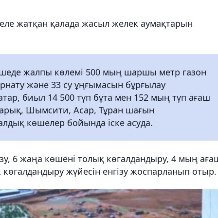
еле жатқан қалада жасыл желек аумақтарын
өшеде жалпы көлемі 500 мың шаршы метр газон
орнату және 33 су ұңғымасын бұрғылау
тар, биыл 14 500 түп бұта мен 152 мың түп ағаш
зарық, Шымсити, Асар, Тұран шағын
алдық көшелер бойында іске асуда.
зу, 6 жаңа көшені толық көгалдандыру, 4 мың аға
к көгалдандыру жүйесін енгізу жоспарланып отыр.