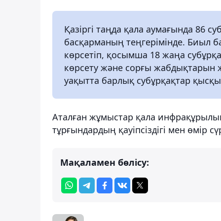
Қазіргі таңда қала аумағында 86 суб
басқарманың теңгерімінде. Биыл б
көрсетіп, қосымша 18 жаңа субұрқ
көрсету және сорғы жабдықтарын жа
уақытта барлық субұрқақтар қысқы
Аталған жұмыстар қала инфрақұрылы
тұрғындардың қауіпсіздігі мен өмір с
Мақаламен бөлісу: