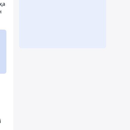
қа
н
і