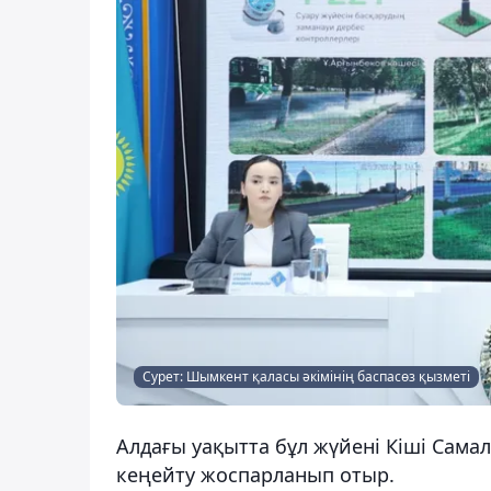
Сурет: Шымкент қаласы әкімінің баспасөз қызметі
Алдағы уақытта бұл жүйені Кіші Сама
кеңейту жоспарланып отыр.