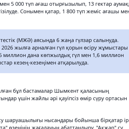
ен 5 000 түп ағаш отырғызылып, 13 гектар аумақ
зілуде. Сонымен қатар, 1 800 түп жеміс ағашы ме
тестік (МЖӘ) аясында 6 жаңа гүлзар салынуда.
2026 жылға арналған гүл қорын өсіру жұмыстары
,6 миллион дана көпжылдық гүл мен 1,6 миллион
стар кезең-кезеңімен атқарылуда.
алған бұл бастамалар Шымкент қаласының
ындар үшін жайлы әрі қауіпсіз өмір сүру ортасын
су шаруашылығы нысандары бойынша бірқатар ір
а" өзенінің жағалауын абаттандыру, "Ақжар" су