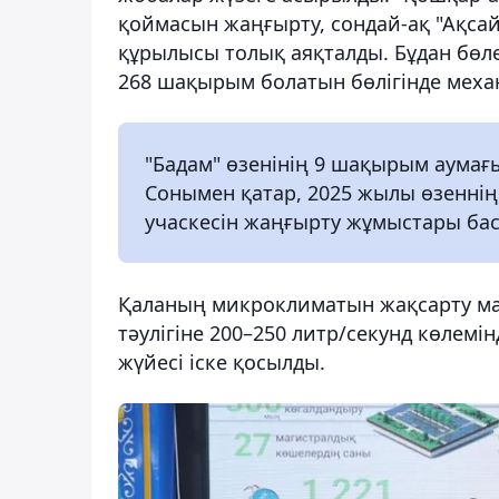
қоймасын жаңғырту, сондай-ақ "Ақса
құрылысы толық аяқталды. Бұдан бөл
268 шақырым болатын бөлігінде меха
"Бадам" өзенінің 9 шақырым аума
Сонымен қатар, 2025 жылы өзеннің
учаскесін жаңғырту жұмыстары бас
Қаланың микроклиматын жақсарту ма
тәулігіне 200–250 литр/секунд көлемі
жүйесі іске қосылды.