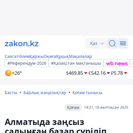
Қаз
Саясат
Әлем
Қаржы
Оқиға
Құқық
Мақалалар
#Референдум-2026
#Қазақстан мақтанышы
+26°
$
469.85
€
542.16
₽
5.78
Басты
Барлық жаңалықтар
Қоғам тынысы
Қоғам
14:21, 18 желтоқсан 2025
Алматыда заңсыз
салынған базар сүріліп