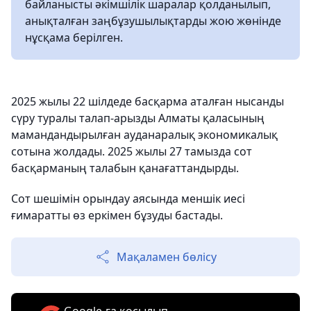
байланысты әкімшілік шаралар қолданылып,
анықталған заңбұзушылықтарды жою жөнінде
нұсқама берілген.
2025 жылы 22 шілдеде басқарма аталған нысанды
сүру туралы талап-арызды Алматы қаласының
мамандандырылған ауданаралық экономикалық
сотына жолдады. 2025 жылы 27 тамызда сот
басқарманың талабын қанағаттандырды.
Сот шешімін орындау аясында меншік иесі
ғимаратты өз еркімен бұзуды бастады.
Мақаламен бөлісу