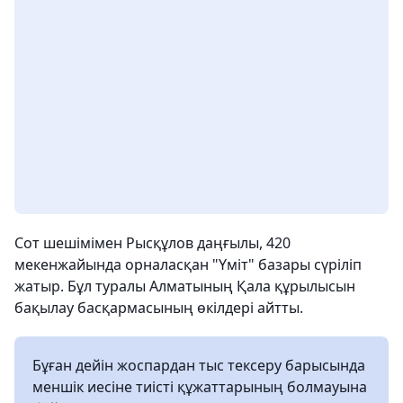
Сот шешімімен Рысқұлов даңғылы, 420
мекенжайында орналасқан "Үміт" базары сүріліп
жатыр. Бұл туралы Алматының Қала құрылысын
бақылау басқармасының өкілдері айтты.
Бұған дейін жоспардан тыс тексеру барысында
меншік иесіне тиісті құжаттарының болмауына