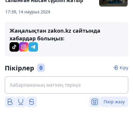
салынған нысан сүріліп жатыр
17:39, 14 наурыз 2024
Жаңалықтан zakon.kz сайтында
хабардар болыңыз:
Пікірлер
0
Кіру
Пікір жазу