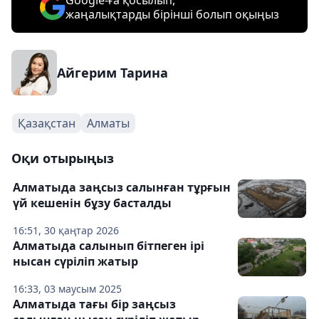
Google-ға қосылып,
жаңалықтарды бірінші болып оқыңыз
Айгерим Тарина
Қазақстан
Алматы
Оқи отырыңыз
Алматыда заңсыз салынған тұрғын
үй кешенін бұзу басталды
16:51, 30 қаңтар 2026
Алматыда салынып бітпеген ірі
нысан сүріліп жатыр
16:33, 03 маусым 2025
Алматыда тағы бір заңсыз