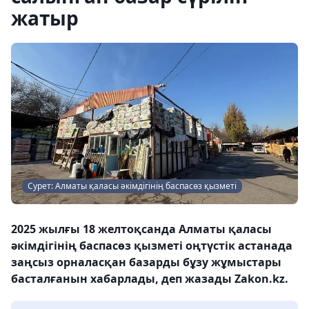
жатыр
Сурет: Алматы қаласы әкімдігінің баспасөз қызметі
2025 жылғы 18 желтоқсанда Алматы қаласы
әкімдігінің баспасөз қызметі оңтүстік астанада
заңсыз орналасқан базарды бұзу жұмыстары
басталғанын хабарлады, деп жазады Zakon.kz.