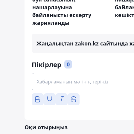
нашарлауына
байла
байланысты ескерту
кешікт
жарияланды
Жаңалықтан zakon.kz сайтында х
Пікірлер
0
Оқи отырыңыз