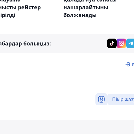
нысты рейстер
нашарлайтыны
ірілді
болжанады
абардар болыңыз:
Пікір жаз