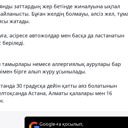
янды заттардың жер бетінде жиналуына ықпал
айланысты. Бұған желдің болмауы, әлсіз жел, тұм
ясы жатады.
ға, әсіресе автожолдар мен басқа да ластанатын
 беріледі.
н тамырлары немесе аллергиялық аурулары бар
зімен бірге алып жүру ұсынылады.
станда 30 градусқа дейін қатты аяз болатынын
елтоқсанда Астана, Алматы қалалары мен 16
н.
Google-ға қосылып,