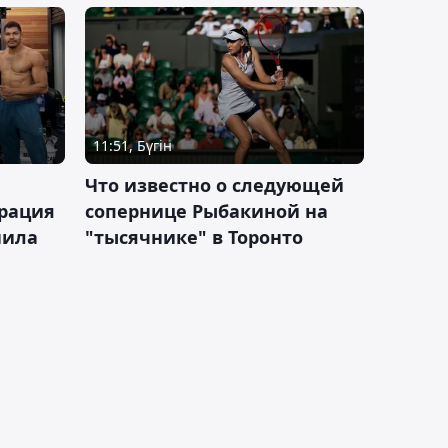
11:51, Бүгін
Что известно о следующей
ерация
сопернице Рыбакиной на
нила
"тысячнике" в Торонто