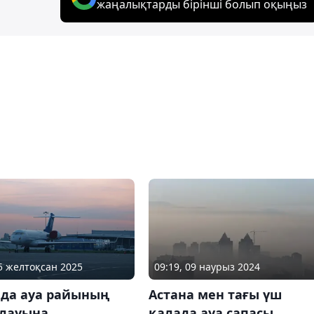
жаңалықтарды бірінші болып оқыңыз
15 желтоқсан 2025
09:19, 09 наурыз 2024
ада ауа райының
Астана мен тағы үш
лауына
қалада ауа сапасы