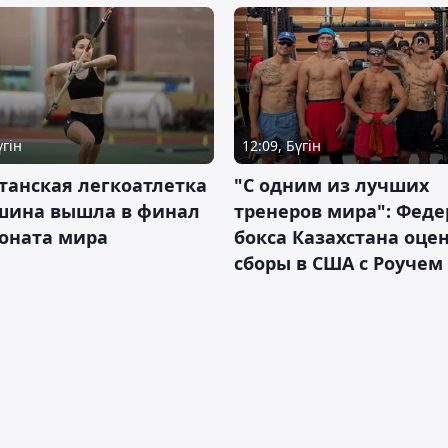
үгін
12:09, Бүгін
танская легкоатлетка
"С одним из лучших
шина вышла в финал
тренеров мира": Фед
оната мира
бокса Казахстана оце
сборы в США с Роучем