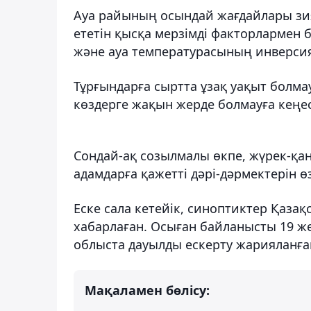
Ауа райының осындай жағдайлары зи
ететін қысқа мерзімді факторлармен б
және ауа температурасының инверси
Тұрғындарға сыртта ұзақ уақыт болмау
көздерге жақын жерде болмауға кеңес
Сондай-ақ созылмалы өкпе, жүрек-қа
адамдарға қажетті дәрі-дәрмектерін ө
Еске сала кетейік, синоптиктер Қазақ
хабарлаған. Осыған байланысты 19 ж
облыста дауылды ескерту жарияланға
Мақаламен бөлісу: