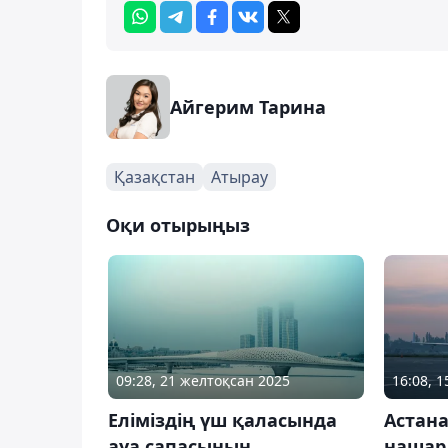
Айгерим Тарина
Қазақстан
Атырау
Оқи отырыңыз
09:28, 21 желтоқсан 2025
16:08, 
Еліміздің үш қаласында
Астан
ауа сапасының
нашар