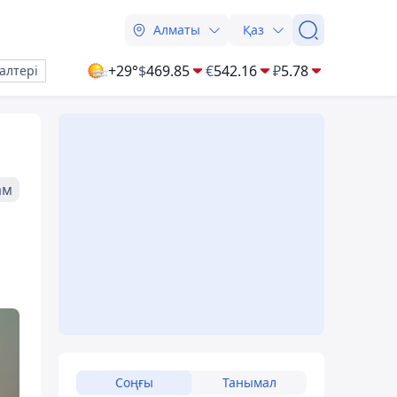
Алматы
Қаз
+29°
$
469.85
€
542.16
₽
5.78
алтері
ам
Соңғы
Танымал