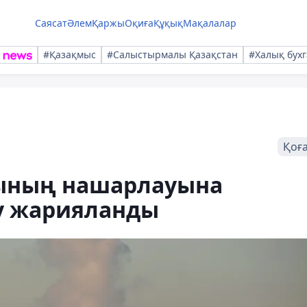
Саясат
Әлем
Қаржы
Оқиға
Құқық
Мақалалар
#Қазақмыс
#Салыстырмалы Қазақстан
#Халық бухг
Қоғ
сының нашарлауына
у жарияланды