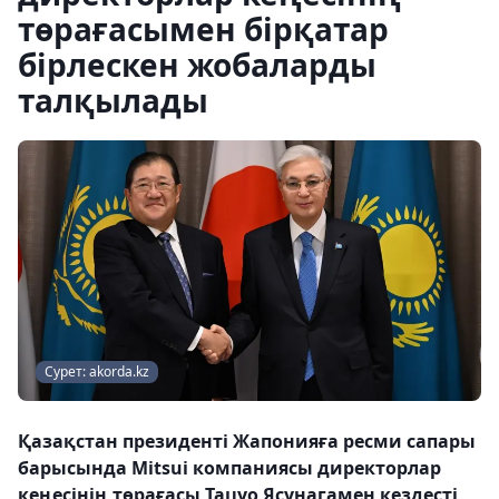
төрағасымен бірқатар
бірлескен жобаларды
талқылады
Сурет: akorda.kz
Қазақстан президенті Жапонияға ресми сапары
барысында Mitsui компаниясы директорлар
кеңесінің төрағасы Тацуо Ясунагамен кездесті,