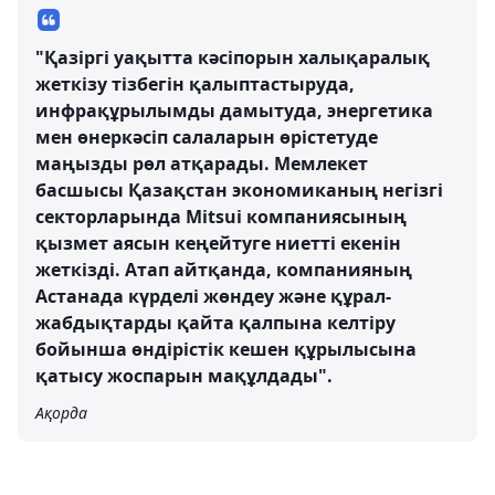
"Қазіргі уақытта кәсіпорын халықаралық
жеткізу тізбегін қалыптастыруда,
инфрақұрылымды дамытуда, энергетика
мен өнеркәсіп салаларын өрістетуде
маңызды рөл атқарады. Мемлекет
басшысы Қазақстан экономиканың негізгі
секторларында Mitsui компаниясының
қызмет аясын кеңейтуге ниетті екенін
жеткізді. Атап айтқанда, компанияның
Астанада күрделі жөндеу және құрал-
жабдықтарды қайта қалпына келтіру
бойынша өндірістік кешен құрылысына
қатысу жоспарын мақұлдады".
Ақорда