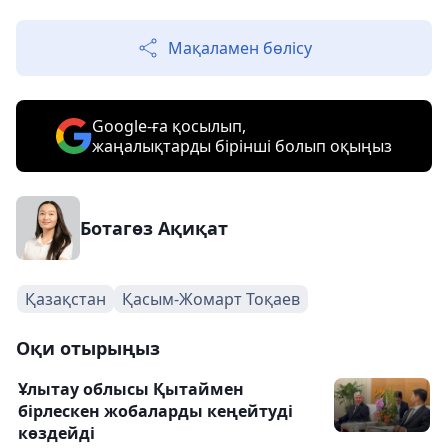
Мақаламен бөлісу
Google-ға қосылып,
жаңалықтарды бірінші болып оқыңыз
Ботагөз Ақиқат
Қазақстан
Қасым-Жомарт Тоқаев
Оқи отырыңыз
Ұлытау облысы Қытаймен
бірлескен жобаларды кеңейтуді
көздейді