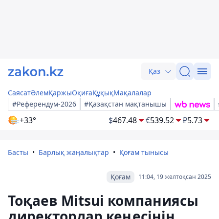
Қаз
Саясат
Әлем
Қаржы
Оқиға
Құқық
Мақалалар
#Референдум-2026
#Қазақстан мақтанышы
+33°
$
467.48
€
539.52
₽
5.73
Басты
Барлық жаңалықтар
Қоғам тынысы
Қоғам
11:04, 19 желтоқсан 2025
Тоқаев Mitsui компаниясы
директорлар кеңесінің