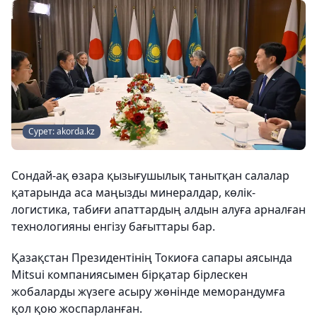
Сурет: akorda.kz
Сондай-ақ өзара қызығушылық танытқан салалар
қатарында аса маңызды минералдар, көлік-
логистика, табиғи апаттардың алдын алуға арналған
технологияны енгізу бағыттары бар.
Қазақстан Президентінің Токиоға сапары аясында
Mitsui компаниясымен бірқатар бірлескен
жобаларды жүзеге асыру жөнінде меморандумға
қол қою жоспарланған.