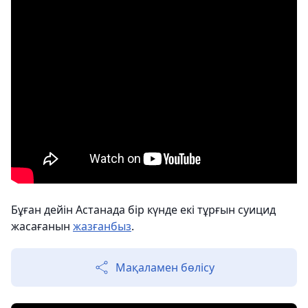
Бұған дейін Астанада бір күнде екі тұрғын суицид
жасағанын
жазғанбыз
.
Мақаламен бөлісу