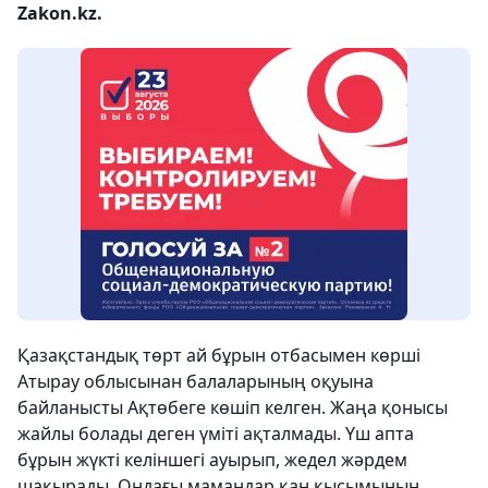
Zakon.kz.
Қазақстандық төрт ай бұрын отбасымен көрші
Атырау облысынан балаларының оқуына
байланысты Ақтөбеге көшіп келген. Жаңа қонысы
жайлы болады деген үміті ақталмады. Үш апта
бұрын жүкті келіншегі ауырып, жедел жәрдем
шақырады. Ондағы мамандар қан қысымының