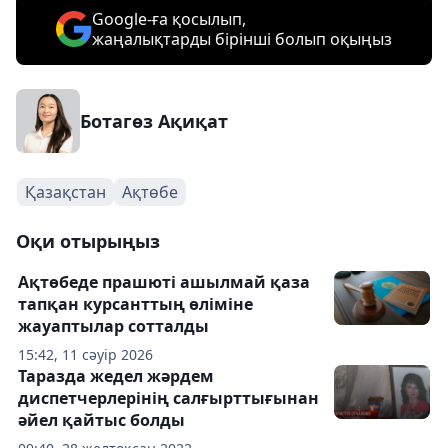
Google-ға қосылып,
жаңалықтарды бірінші болып оқыңыз
Ботагөз Ақиқат
Қазақстан
Ақтөбе
Оқи отырыңыз
Ақтөбеде прашюті ашылмай қаза
тапқан курсанттың өліміне
жауаптылар сотталды
15:42, 11 сәуір 2026
Таразда жедел жәрдем
диспетчерлерінің салғырттығынан
әйел қайтыс болды