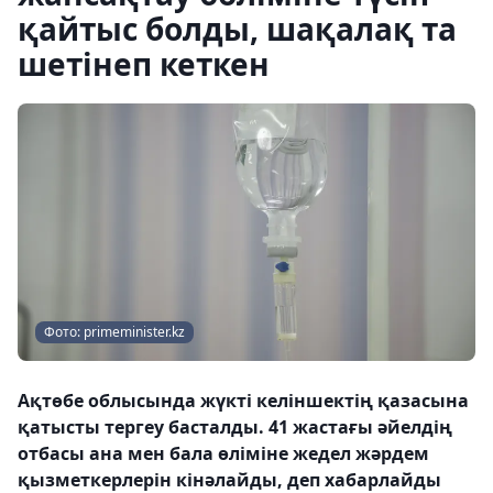
қайтыс болды, шақалақ та
шетінеп кеткен
Фото: primeminister.kz
Ақтөбе облысында жүкті келіншектің қазасына
қатысты тергеу басталды. 41 жастағы әйелдің
отбасы ана мен бала өліміне жедел жәрдем
қызметкерлерін кінәлайды, деп хабарлайды