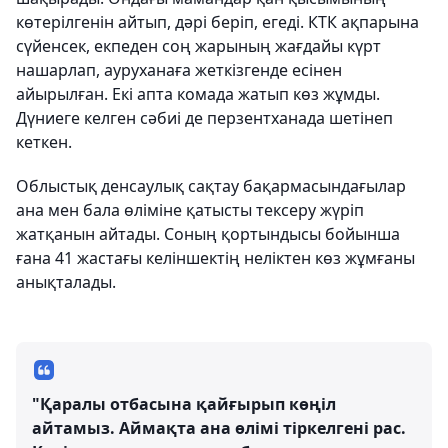
көтерілгенін айтып, дәрі беріп, егеді. КТК ақпарына
сүйенсек, екпеден соң жарының жағдайы күрт
нашарлап, ауруханаға жеткізгенде есінен
айырылған. Екі апта комада жатып көз жұмды.
Дүниеге келген сәбиі де перзентханада шетінеп
кеткен.
Облыстық денсаулық сақтау бақармасындағылар
ана мен бала өліміне қатысты тексеру жүріп
жатқанын айтады. Соның қортындысы бойынша
ғана 41 жастағы келіншектің неліктен көз жұмғаны
анықталады.
"Қаралы отбасына қайғырып көңіл
айтамыз. Аймақта ана өлімі тіркелгені рас.