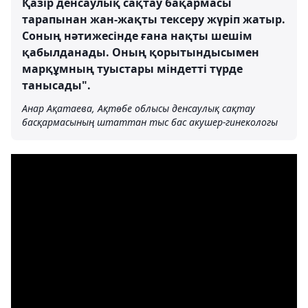
Қазір денсаулық сақтау бақармасы
тарапынан жан-жақты тексеру жүріп жатыр.
Соның нәтижесінде ғана нақты шешім
қабылданады. Оның қорытындысымен
марқұмның туыстары міндетті түрде
танысады".
Анар Ақатаева, Ақтөбе облысы денсаулық сақтау
басқармасының штаттан тыс бас акушер-гинекологы