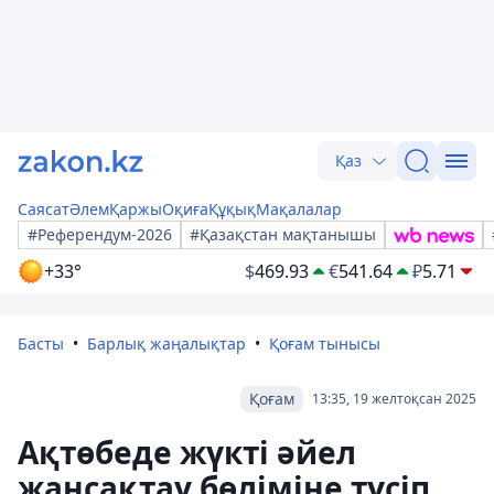
Қаз
Саясат
Әлем
Қаржы
Оқиға
Құқық
Мақалалар
#Референдум-2026
#Қазақстан мақтанышы
+33°
$
469.93
€
541.64
₽
5.71
Басты
Барлық жаңалықтар
Қоғам тынысы
Қоғам
13:35, 19 желтоқсан 2025
Ақтөбеде жүкті әйел
жансақтау бөліміне түсіп