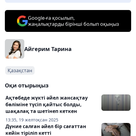
Google-ға қосылып,
жаңалықтарды бірінші болып оқыңыз
Айгерим Тарина
Қазақстан
Оқи отырыңыз
Ақтөбеде жүкті әйел жансақтау
бөліміне түсіп қайтыс болды,
шақалақ та шетінеп кеткен
13:35, 19 желтоқсан 2025
Дүние салған әйел бір сағаттан
кейін тіріліп кетті