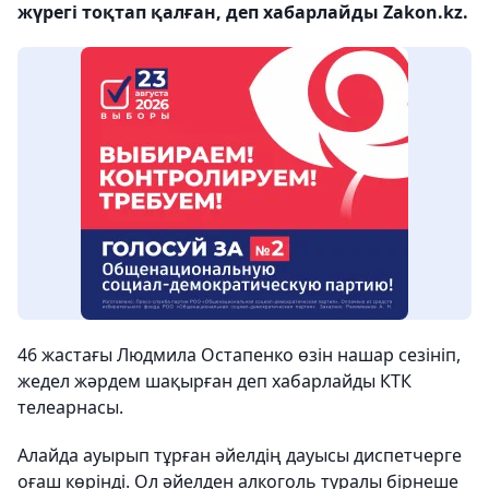
жүрегі тоқтап қалған, деп хабарлайды Zakon.kz.
46 жастағы Людмила Остапенко өзін нашар сезініп,
жедел жәрдем шақырған деп хабарлайды КТК
телеарнасы.
Алайда ауырып тұрған әйелдің дауысы диспетчерге
оғаш көрінді. Ол әйелден алкоголь туралы бірнеше