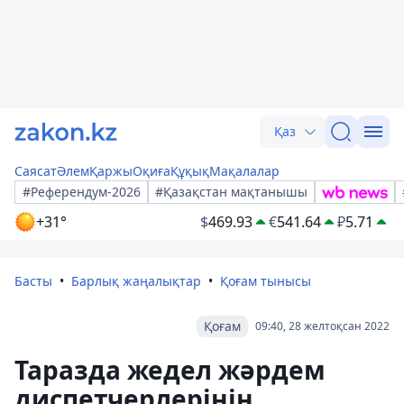
Қаз
Саясат
Әлем
Қаржы
Оқиға
Құқық
Мақалалар
#Референдум-2026
#Қазақстан мақтанышы
+31°
$
469.93
€
541.64
₽
5.71
Басты
Барлық жаңалықтар
Қоғам тынысы
Қоғам
09:40, 28 желтоқсан 2022
Таразда жедел жәрдем
диспетчерлерінің