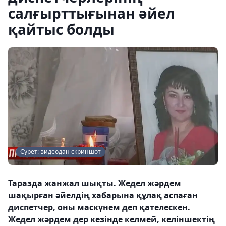
салғырттығынан әйел
қайтыс болды
Сурет: видеодан скриншот
Таразда жанжал шықты. Жедел жәрдем
шақырған әйелдің хабарына құлақ аспаған
диспетчер, оны маскүнем деп қателескен.
Жедел жәрдем дер кезінде келмей, келіншектің