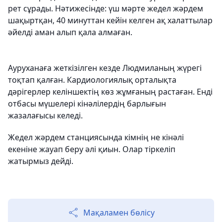
рет сұрады. Нәтижесінде: үш мәрте жедел жәрдем
шақыртқан, 40 минуттан кейін келген ақ халаттылар
әйелді аман алып қала алмаған.
Ауруханаға жеткізілген кезде Людмиланың жүрегі
тоқтап қалған. Кардиологиялық орталықта
дәрігерлер келіншектің көз жұмғаның растаған. Енді
отбасы мүшелері кінәлілердің барлығын
жазалағысы келеді.
Жедел жәрдем станциясында кімнің не кінәлі
екеніне жауап беру әлі қиын. Олар тіркеліп
жатырмыз дейді.
Мақаламен бөлісу