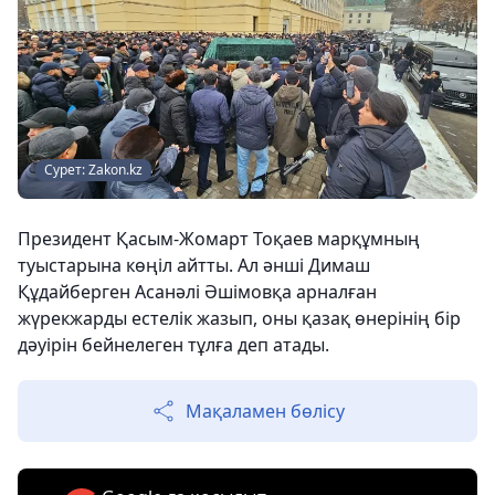
Сурет: Zakon.kz
Президент Қасым-Жомарт Тоқаев марқұмның
туыстарына көңіл айтты. Ал әнші Димаш
Құдайберген Асанәлі Әшімовқа арналған
жүрекжарды естелік жазып, оны қазақ өнерінің бір
дәуірін бейнелеген тұлға деп атады.
Мақаламен бөлісу