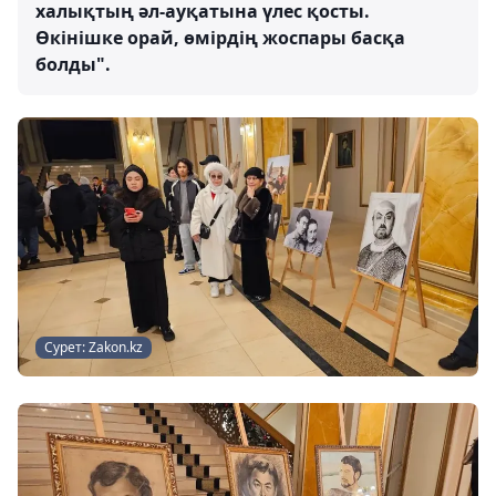
халықтың әл-ауқатына үлес қосты.
Өкінішке орай, өмірдің жоспары басқа
болды".
Сурет: Zakon.kz