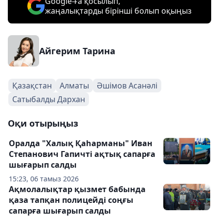
Google-ға қосылып,
жаңалықтарды бірінші болып оқыңыз
Айгерим Тарина
Қазақстан
Алматы
Әшімов Асанәлі
Сатыбалды Дархан
Оқи отырыңыз
Оралда "Халық Қаһарманы" Иван
Степанович Гапичті ақтық сапарға
шығарып салды
15:23, 06 тамыз 2026
Ақмолалықтар қызмет бабында
қаза тапқан полицейді соңғы
сапарға шығарып салды