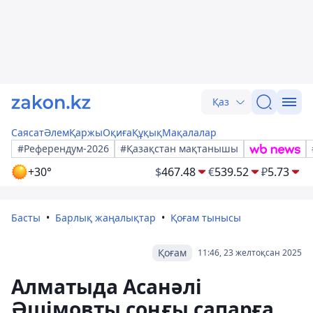
Қаз
Саясат
Әлем
Қаржы
Оқиға
Құқық
Мақалалар
#Референдум-2026
#Қазақстан мақтанышы
+30°
$
467.48
€
539.52
₽
5.73
Басты
Барлық жаңалықтар
Қоғам тынысы
Қоғам
11:46, 23 желтоқсан 2025
Алматыда Асанәлі
Әшімовты соңғы сапарға