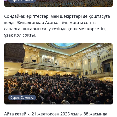
Сондай-ақ әріптестері мен шәкірттері де қоштасуға
келді. Жиналғандар Асанәлі Әшімовты соңғы
сапарға шығарып салу кезінде қошемет көрсетіп,
ұзақ қол соқты.
Сурет: Zakon.kz
Айта кетейік, 21 желтоқсан 2025 жылы 88 жасында