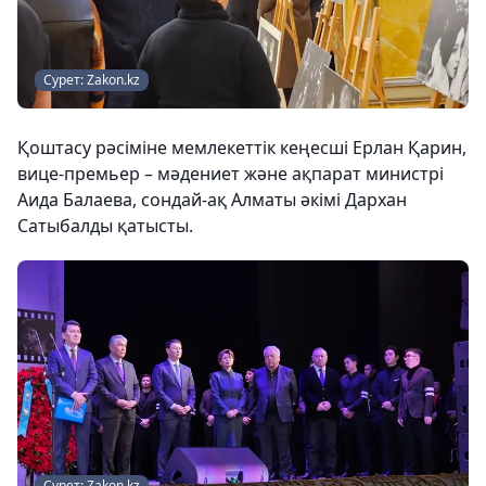
Сурет: Zakon.kz
Қоштасу рәсіміне мемлекеттік кеңесші Ерлан Қарин,
вице-премьер – мәдениет және ақпарат министрі
Аида Балаева, сондай-ақ Алматы әкімі Дархан
Сатыбалды қатысты.
Сурет: Zakon.kz