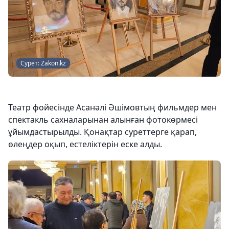
Сурет: Zakon.kz
Театр фойесінде Асанәлі Әшімовтың фильмдер мен
спектакль сахналарынан алынған фотокөрмесі
ұйымдастырылды. Қонақтар суреттерге қарап,
өлеңдер оқып, естеліктерін еске алды.