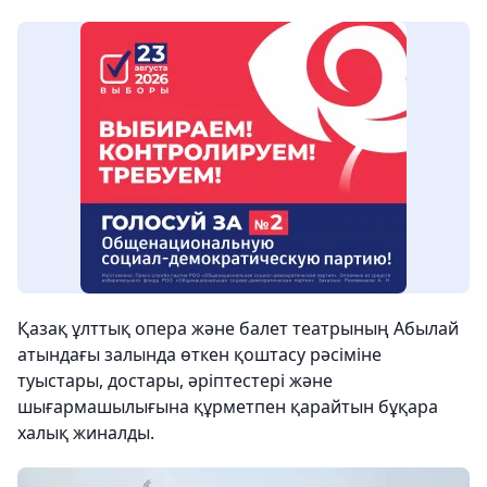
Қазақ ұлттық опера және балет театрының Абылай
атындағы залында өткен қоштасу рәсіміне
туыстары, достары, әріптестері және
шығармашылығына құрметпен қарайтын бұқара
халық жиналды.