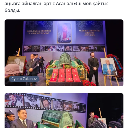
аңызға айналған әртіс Асанәлі Әшімов қайтыс
болды.
Сурет: Zakon.kz