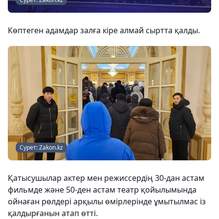
Көптеген адамдар залға кіре алмай сыртта қалды.
Сурет: Zakon.kz
Қатысушылар актер мен режиссердің 30-дан астам
фильмде және 50-ден астам театр қойылымында
ойнаған рөлдері арқылы өмірлерінде ұмытылмас із
қалдырғанын атап өтті.