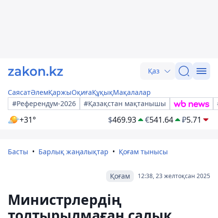
Қаз
Саясат
Әлем
Қаржы
Оқиға
Құқық
Мақалалар
#Референдум-2026
#Қазақстан мақтанышы
+31°
$
469.93
€
541.64
₽
5.71
Басты
Барлық жаңалықтар
Қоғам тынысы
Қоғам
12:38, 23 желтоқсан 2025
Министрлердің
толтырылмаған салық