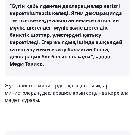
"Бүгін қабылданған декларациялар негізгі
көрсеткіштерсіз келеді. Яғни декларацияда
тек осы кезеңде алынған немесе сатылған
мүлік, шетелдегі мүлік және шетелдік
банктік шоттар, үлестердегі қатысу
көрсетіледі. Егер жылдың ішінде ешқандай
сатып алу немесе сату болмаған болса,
декларация бос болып шығады", – деді
Мәди Такиев.
Журналистер министрден қазақстандықтар
министрлердің декларацияларын соңында көре ала
ма деп сұрады.