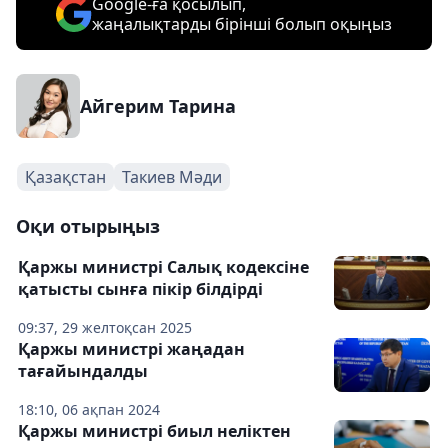
Google-ға қосылып,
жаңалықтарды бірінші болып оқыңыз
Айгерим Тарина
Қазақстан
Такиев Мәди
Оқи отырыңыз
Қаржы министрі Салық кодексіне
қатысты сынға пікір білдірді
09:37, 29 желтоқсан 2025
Қаржы министрі жаңадан
тағайындалды
18:10, 06 ақпан 2024
Қаржы министрі биыл неліктен