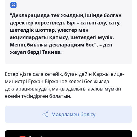
"Декларацияда тек жылдың ішінде болған
деректер көрсетіледі. Бұл – сатып алу, сату,
шетелдік шоттар, үлестер мен
акциялардағы қатысу, шетелдегі мүлік.
Менің биылғы декларациям бос", – деп
жауап берді Такиев.
Естеріңізге сала кетейік, бұған дейін Қаржы вице-
министрі Ержан Біржанов келесі бес жылда
декларациялаудың маңыздылығы азаюы мүмкін
екенін түсіндірген болатын.
Мақаламен бөлісу