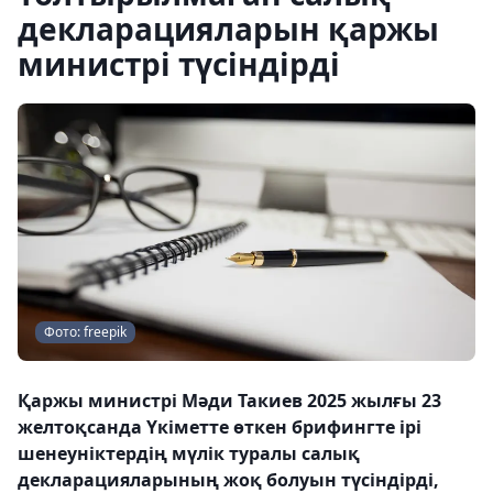
декларацияларын қаржы
министрі түсіндірді
Фото: freepik
Қаржы министрі Мәди Такиев 2025 жылғы 23
желтоқсанда Үкіметте өткен брифингте ірі
шенеуніктердің мүлік туралы салық
декларацияларының жоқ болуын түсіндірді,