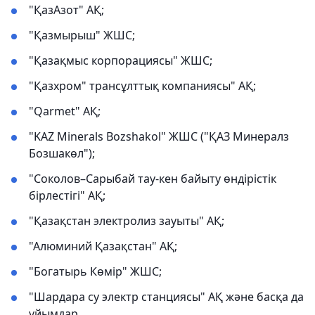
"ҚазАзот" АҚ;
"Қазмырыш" ЖШС;
"Қазақмыс корпорациясы" ЖШС;
"Қазхром" трансұлттық компаниясы" АҚ;
"Qarmet" АҚ;
"KAZ Minerals Bozshakol" ЖШС ("ҚАЗ Минералз
Бозшакөл");
"Соколов–Сарыбай тау-кен байыту өндірістік
бірлестігі" АҚ;
"Қазақстан электролиз зауыты" АҚ;
"Алюминий Қазақстан" АҚ;
"Богатырь Көмір" ЖШС;
"Шардара су электр станциясы" АҚ және басқа да
ұйымдар.