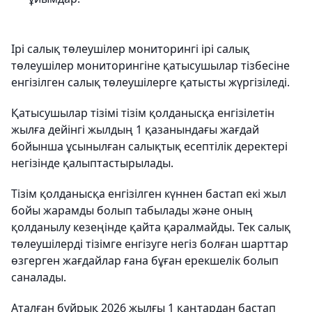
Ірі салық төлеушілер мониторингі ірі салық
төлеушілер мониторингіне қатысушылар тізбесіне
енгізілген салық төлеушілерге қатысты жүргізіледі.
Қатысушылар тізімі тізім қолданысқа енгізілетін
жылға дейінгі жылдың 1 қазанындағы жағдай
бойынша ұсынылған салықтық есептілік деректері
негізінде қалыптастырылады.
Тізім қолданысқа енгізілген күннен бастап екі жыл
бойы жарамды болып табылады және оның
қолданылу кезеңінде қайта қаралмайды. Тек салық
төлеушілерді тізімге енгізуге негіз болған шарттар
өзгерген жағдайлар ғана бұған ерекшелік болып
саналады.
Аталған бұйрық 2026 жылғы 1 қаңтардан бастап