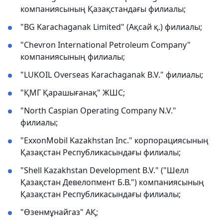
компаниясының Қазақстандағы филиалы;
"BG Karachaganak Limited" (Ақсай қ.) филиалы;
"Chevron International Petroleum Company"
компаниясының филиалы;
"LUKOIL Overseas Karachaganak B.V." филиалы;
"ҚМГ Қарашығанақ" ЖШС;
"North Caspian Operating Company N.V."
филиалы;
"ExxonMobil Kazakhstan Inc." корпорациясының
Қазақстан Республикасындағы филиалы;
"Shell Kazakhstan Development B.V." ("Шелл
Қазақстан Девелопмент Б.В.") компаниясының
Қазақстан Республикасындағы филиалы;
"Өзенмұнайгаз" АҚ;