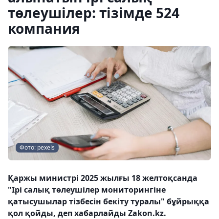
төлеушілер: тізімде 524
компания
Фото: pexels
Қаржы министрі 2025 жылғы 18 желтоқсанда
"Ірі салық төлеушілер мониторингіне
қатысушылар тізбесін бекіту туралы" бұйрыққа
қол қойды, деп хабарлайды Zakon.kz.