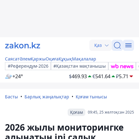
Қаз
Саясат
Әлем
Қаржы
Оқиға
Құқық
Мақалалар
#Референдум-2026
#Қазақстан мақтанышы
+24°
$
469.93
€
541.64
₽
5.71
Басты
Барлық жаңалықтар
Қоғам тынысы
Қоғам
09:45, 25 желтоқсан 2025
2026 жылы мониторингке
алынатын ірі салық