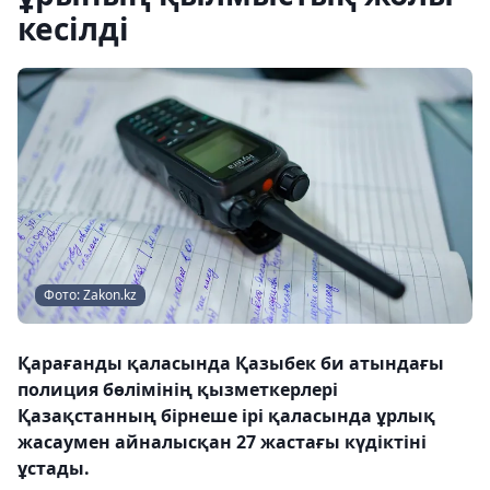
кесілді
Фото: Zakon.kz
Қарағанды қаласында Қазыбек би атындағы
полиция бөлімінің қызметкерлері
Қазақстанның бірнеше ірі қаласында ұрлық
жасаумен айналысқан 27 жастағы күдіктіні
ұстады.