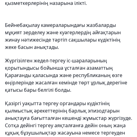
қызметкерлерінің назарына ілікті.
Бейнебақылау камераларындағы жазбаларды
мұқият зерделеу және куәгерлердің айғақтарын
жинау нәтижесінде тәртіп сақшылары күдіктінің
жеке басын анықтады.
Жүргізілген жедел-тергеу іс-шараларының
қорытындысы бойынша ұсталған азаматтың
Қарағанды қаласында және республиканың өзге
өңірлерінде жасалған кемінде төрт ұрлық дерегіне
қатысы бары белгілі болды.
Қазіргі уақытта тергеу органдары күдіктінің
қылмыстық әрекеттерінің барлық эпизодтарын
анықтауға бағытталған кешенді жұмыстар жүргізуде.
Сотқа дейінгі тергеу аяқталғанға дейін оның жаңа
құқық бұзушылықтар жасауына немесе тергеуден