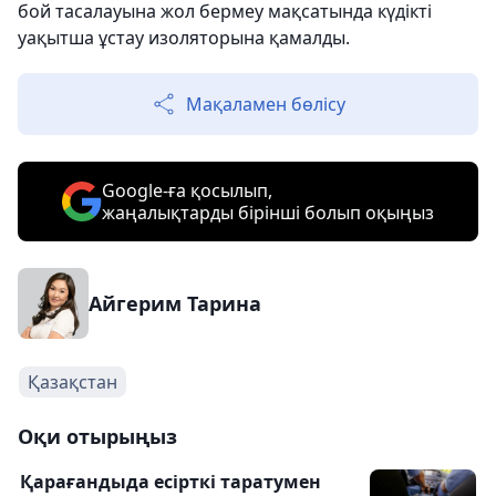
бой тасалауына жол бермеу мақсатында күдікті
уақытша ұстау изоляторына қамалды.
Мақаламен бөлісу
Google-ға қосылып,
жаңалықтарды бірінші болып оқыңыз
Айгерим Тарина
Қазақстан
Оқи отырыңыз
Қарағандыда есірткі таратумен