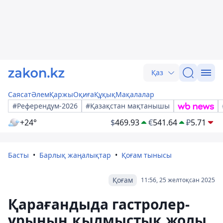
Қаз
Саясат
Әлем
Қаржы
Оқиға
Құқық
Мақалалар
#Референдум-2026
#Қазақстан мақтанышы
+24°
$
469.93
€
541.64
₽
5.71
Басты
Барлық жаңалықтар
Қоғам тынысы
Қоғам
11:56, 25 желтоқсан 2025
Қарағандыда гастролер-
ұрының қылмыстық жолы