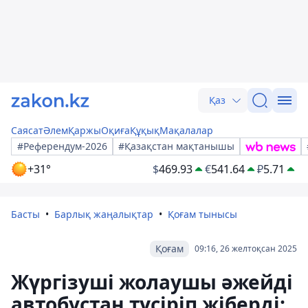
Қаз
Саясат
Әлем
Қаржы
Оқиға
Құқық
Мақалалар
#Референдум-2026
#Қазақстан мақтанышы
+31°
$
469.93
€
541.64
₽
5.71
Басты
Барлық жаңалықтар
Қоғам тынысы
Қоғам
09:16, 26 желтоқсан 2025
Жүргізуші жолаушы әжейді
автобустан түсіріп жіберді: