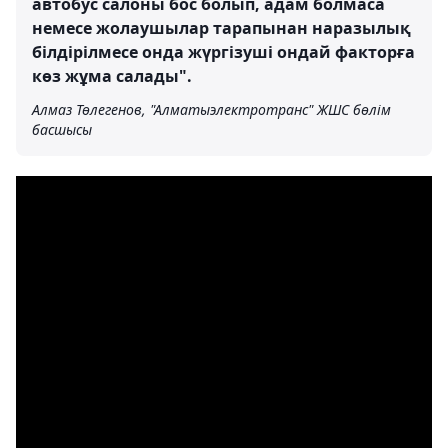
автобус салоны бос болып, адам болмаса
немесе жолаушылар тарапынан наразылық
білдірілмесе онда жүргізуші ондай факторға
көз жұма салады".
Алмаз Төлегенов, "Алматыэлектротранс" ЖШС бөлім
басшысы