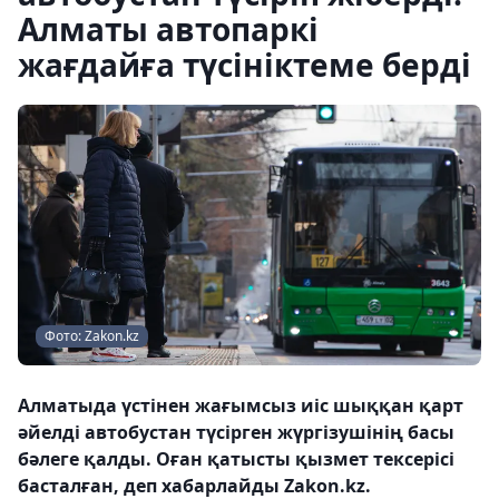
Алматы автопаркі
жағдайға түсініктеме берді
Фото: Zakon.kz
Алматыда үстінен жағымсыз иіс шыққан қарт
әйелді автобустан түсірген жүргізушінің басы
бәлеге қалды. Оған қатысты қызмет тексерісі
басталған, деп хабарлайды Zakon.kz.