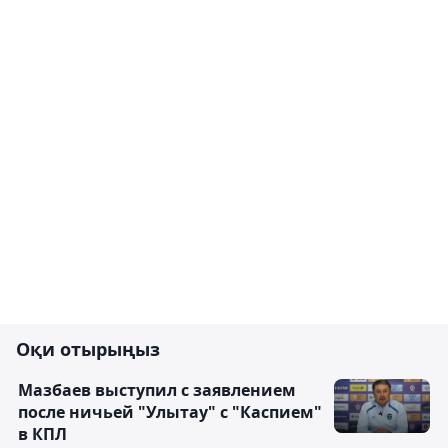
Оқи отырыңыз
Мазбаев выступил с заявлением
после ничьей "Улытау" с "Каспием"
в КПЛ