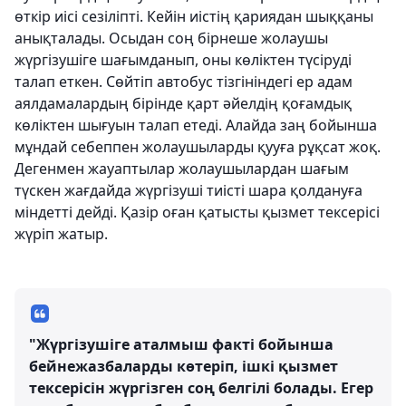
өткір иісі сезіліпті. Кейін иістің қариядан шыққаны
анықталады. Осыдан соң бірнеше жолаушы
жүргізушіге шағымданып, оны көліктен түсіруді
талап еткен. Сөйтіп автобус тізгініндегі ер адам
аялдамалардың бірінде қарт әйелдің қоғамдық
көліктен шығуын талап етеді. Алайда заң бойынша
мұндай себеппен жолаушыларды қууға рұқсат жоқ.
Дегенмен жауаптылар жолаушылардан шағым
түскен жағдайда жүргізуші тиісті шара қолдануға
міндетті дейді. Қазір оған қатысты қызмет тексерісі
жүріп жатыр.
"Жүргізушіге аталмыш факті бойынша
бейнежазбаларды көтеріп, ішкі қызмет
тексерісін жүргізген соң белгілі болады. Егер