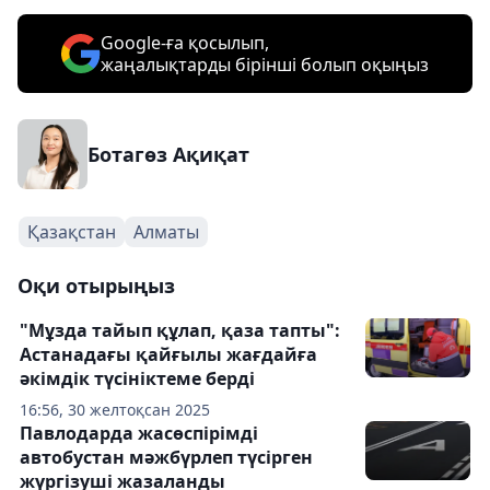
Google-ға қосылып,
жаңалықтарды бірінші болып оқыңыз
Ботагөз Ақиқат
Қазақстан
Алматы
Оқи отырыңыз
"Мұзда тайып құлап, қаза тапты":
Астанадағы қайғылы жағдайға
әкімдік түсініктеме берді
16:56, 30 желтоқсан 2025
Павлодарда жасөспірімді
автобустан мәжбүрлеп түсірген
жүргізуші жазаланды