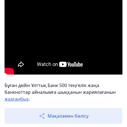
Бұған дейін Ұлттық Банк 500 теңгелік жаңа
банкноттар айналымға шыққанын жариялағанын
жазғанбыз
.
Мақаламен бөлісу