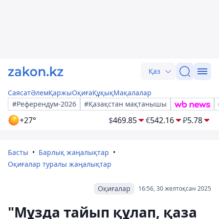
Қаз
Саясат
Әлем
Қаржы
Оқиға
Құқық
Мақалалар
#Референдум-2026
#Қазақстан мақтанышы
+27°
$
469.85
€
542.16
₽
5.78
Басты
Барлық жаңалықтар
Оқиғалар туралы жаңалықтар
Оқиғалар
16:56, 30 желтоқсан 2025
"Мұзда тайып құлап, қаза