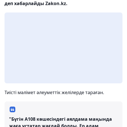
деп хабарлайды Zakon.kz.
Тиісті мәлімет әлеуметтік желілерде тараған.
"Бүгін А108 көшесіндегі аялдама маңында
жаға ұстатар жағдай болды. Ер адам