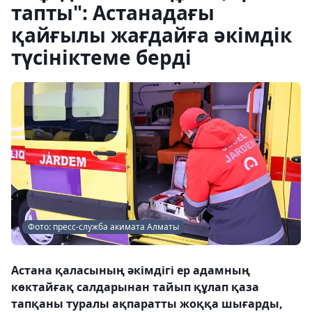
тапты": Астанадағы
қайғылы жағдайға әкімдік
түсініктеме берді
Фото: пресс-служба акимата Алматы
Астана қаласының әкімдігі ер адамның
көктайғақ салдарынан тайып құлап қаза
тапқаны туралы ақпаратты жоққа шығарды,