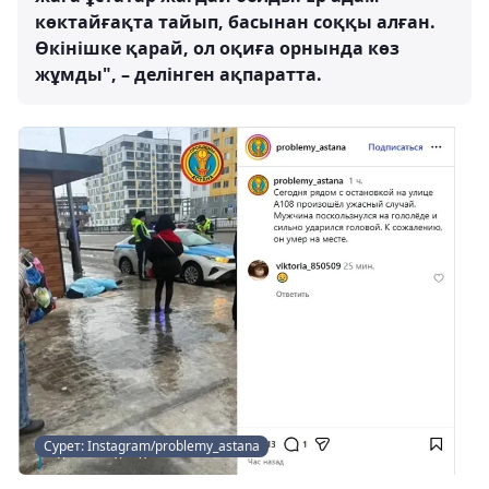
көктайғақта тайып, басынан соққы алған.
Өкінішке қарай, ол оқиға орнында көз
жұмды", – делінген ақпаратта.
Сурет: Instagram/problemy_astana