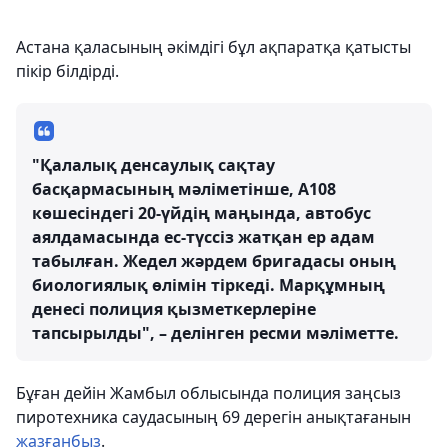
Астана қаласының әкімдігі бұл ақпаратқа қатысты
пікір білдірді.
"Қалалық денсаулық сақтау
басқармасының мәліметінше, А108
көшесіндегі 20-үйдің маңында, автобус
аялдамасында ес-түссіз жатқан ер адам
табылған. Жедел жәрдем бригадасы оның
биологиялық өлімін тіркеді. Марқұмның
денесі полиция қызметкерлеріне
тапсырылды", – делінген ресми мәліметте.
Бұған дейін Жамбыл облысында полиция заңсыз
пиротехника саудасының 69 дерегін анықтағанын
жазғанбыз
.