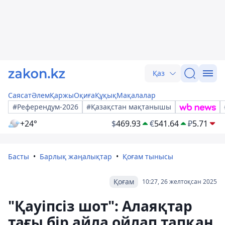
Қаз
Саясат
Әлем
Қаржы
Оқиға
Құқық
Мақалалар
#Референдум-2026
#Қазақстан мақтанышы
+24°
$
469.93
€
541.64
₽
5.71
Басты
Барлық жаңалықтар
Қоғам тынысы
Қоғам
10:27, 26 желтоқсан 2025
"Қауіпсіз шот": Алаяқтар
тағы бір айла ойлап тапқан