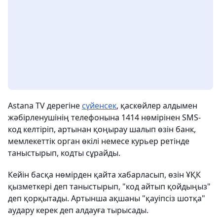
Astana TV дерегіне
сүйенсек
, қаскөйлер алдымен
жәбірленушінің телефонына 1414 нөмірінен SMS-
код келтіріп, артынан қоңырау шалып өзін банк,
мемлекеттік орган өкілі немесе курьер ретінде
таныстырып, кодты сұрайды.
Кейін басқа нөмірден қайта хабарласып, өзін ҰҚК
қызметкері деп таныстырып, "код айтып қойдыңыз"
деп қорқытады. Артынша ақшаны "қауіпсіз шотқа"
аудару керек деп алдауға тырысады.