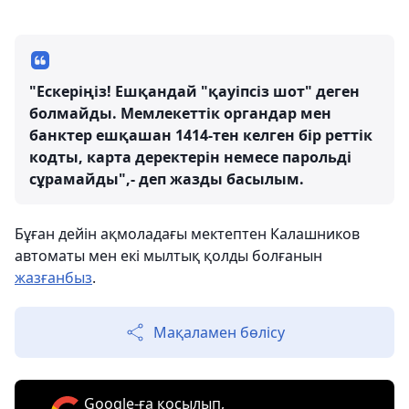
"Ескеріңіз! Ешқандай "қауіпсіз шот" деген
болмайды. Мемлекеттік органдар мен
банктер ешқашан 1414-тен келген бір реттік
кодты, карта деректерін немесе парольді
сұрамайды",- деп жазды басылым.
Бұған дейін ақмоладағы мектептен Калашников
автоматы мен екі мылтық қолды болғанын
жазғанбыз
.
Мақаламен бөлісу
Google-ға қосылып,