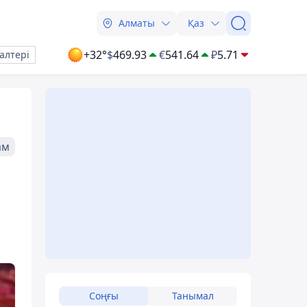
Алматы
Қаз
+32°
$
469.93
€
541.64
₽
5.71
алтері
ам
Соңғы
Танымал