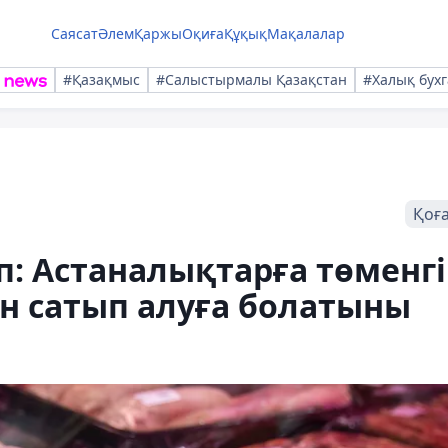
Саясат
Әлем
Қаржы
Оқиға
Құқық
Мақалалар
#Қазақмыс
#Салыстырмалы Қазақстан
#Халық бухг
Қоғ
п: Астаналықтарға төменгі
ан сатып алуға болатыны