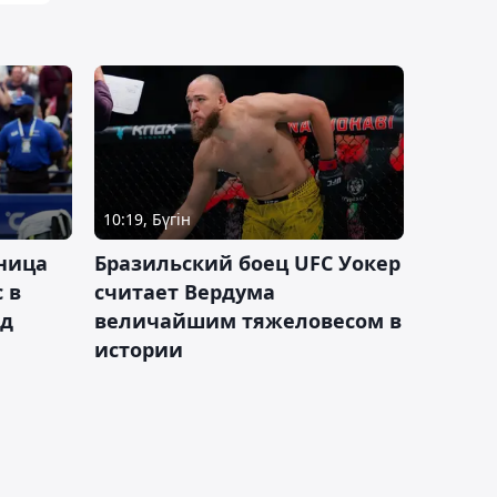
10:19, Бүгін
ница
Бразильский боец UFC Уокер
 в
считает Вердума
ад
величайшим тяжеловесом в
истории