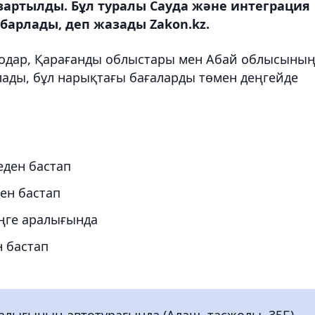
зартылды. Бұл туралы Сауда және интеграция
абарлады, деп жазады Zakon.kz.
влодар, Қарағанды облыстары мен Абай облысыны
лады, бұл нарықтағы бағаларды төмен деңгейде
еден бастап
ен бастап
еңге аралығында
н бастап
рталығының автотұрағында (Алаш тасжолы, 35Б)