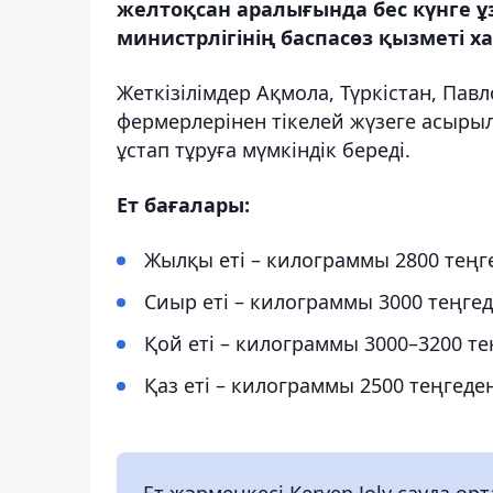
желтоқсан аралығында бес күнге ұ
министрлігінің баспасөз қызметі х
Жеткізілімдер Ақмола, Түркістан, Па
фермерлерінен тікелей жүзеге асыры
ұстап тұруға мүмкіндік береді.
Ет бағалары:
Жылқы еті – килограммы 2800 теңг
Сиыр еті – килограммы 3000 теңгед
Қой еті – килограммы 3000–3200 т
Қаз еті – килограммы 2500 теңгеде
Ет жәрмеңкесі Keryen Joly сауда о