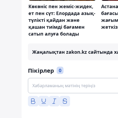
Көкөніс пен жеміс-жидек,
Астан
ет пен сүт: Елордада азық-
бағас
түлікті қайдан және
жағым
қашан тиімді бағамен
жеткіз
сатып алуға болады
Жаңалықтан zakon.kz сайтында х
Пікірлер
0