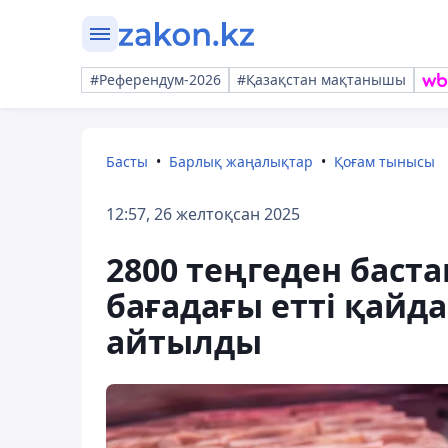
#Референдум-2026
#Қазақстан мақтанышы
Басты
Барлық жаңалықтар
Қоғам тынысы
12:57, 26 желтоқсан 2025
2800 теңгеден баста
бағадағы етті қайд
айтылды