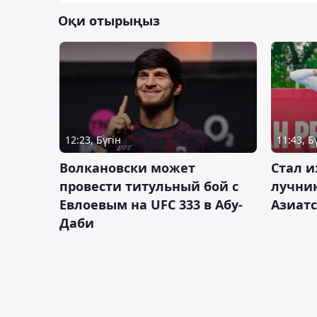
Оқи отырыңыз
12:23, Бүгін
11:43, Б
Волкановски может
Стал и
провести титульный бой с
лучник
Евлоевым на UFC 333 в Абу-
Азиатс
Даби