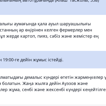
рталығы аумағында қала ауыл шаруашылығы
қстанның әр өңірінен келген фермерлер мен
ұл жерде картоп, пияз, сәбіз және жемістер ең
 19:00-ге дейін жұмыс істейді.
н Алматыдағы демалыс күндері өтетін жәрмеңкелер 
н болатын. Жаңа жылға дейін Ауэзов және
р жұма, сенбі және жексенбі күндері кеңейтілге