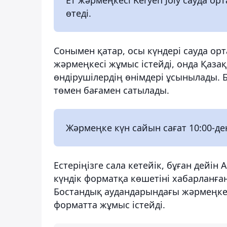
өтеді.
Сонымен қатар, осы күндері сауда о
жәрмеңкесі жұмыс істейді, онда Қаза
өндірушілердің өнімдері ұсынылады. Б
төмен бағамен сатылады.
Жәрмеңке күн сайын сағат 10:00-ден
Естеріңізге сала кетейік, бұған дейі
күндік форматқа көшетіні хабарланға
Бостандық аудандарындағы жәрмеңкеле
форматта жұмыс істейді.