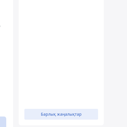
ң
Барлық жаңалықтар