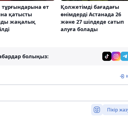
а тұрғындарына ет
Қолжетімді бағадағы
ына қатысты
өнімдерді Астанада 26
ды жаңалық
және 27 шілдеде сатып
ілді
алуға болады
абардар болыңыз:
Пікір жаз