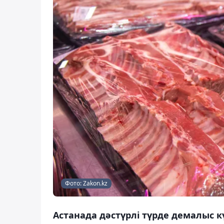
Фото: Zakon.kz
Астанада дәстүрлі түрде демалыс к