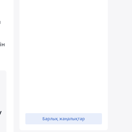
н
ін
у
Барлық жаңалықтар