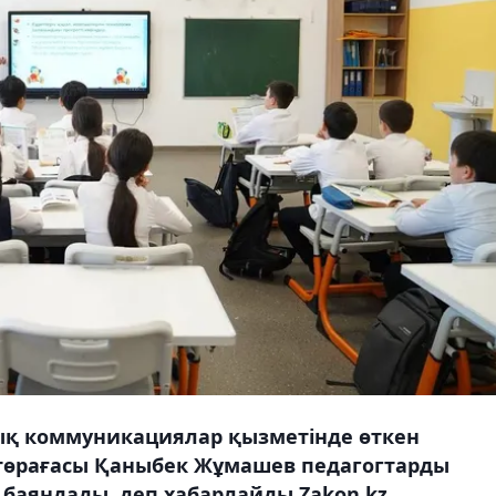
ық коммуникациялар қызметінде өткен
 төрағасы Қаныбек Жұмашев педагогтарды
 баяндады, деп хабарлайды Zakon.kz.