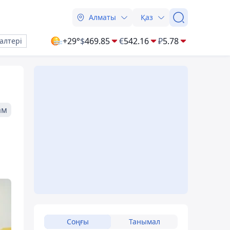
Алматы
Қаз
+29°
$
469.85
€
542.16
₽
5.78
алтері
ам
Соңғы
Танымал