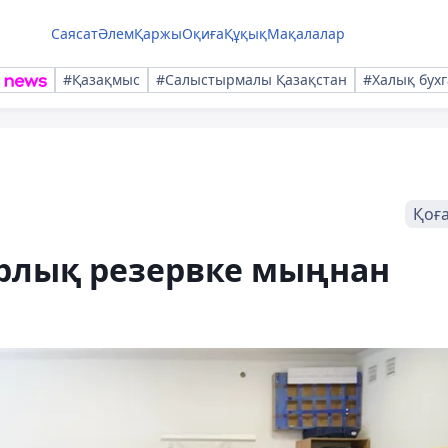
Саясат
Әлем
Қаржы
Оқиға
Құқық
Мақалалар
#Қазақмыс
#Салыстырмалы Қазақстан
#Халық бухг
Қоғ
рлық резервке мыңнан