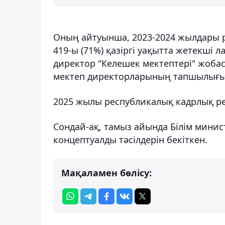
Оның айтуынша, 2023-2024 жылдары р
419-ы (71%) қазіргі уақытта жетекші 
директор "Келешек мектептері" жобас
мектеп директорларының тапшылығы 
2025 жылы республикалық кадрлық ре
Сондай-ақ, тамыз айында Білім минист
концептуалды тәсілдерін бекіткен.
Мақаламен бөлісу: