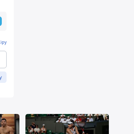
Кіру
у