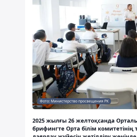
Фото: Министерство просвещения РК
2025 жылғы 26 желтоқсанда Ортал
брифингте Орта білім комитетінің
даярлау жүйесін жетілдіру жөнінде