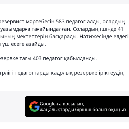
езервист мәртебесін 583 педагог алды, олардың
лауазымдарға тағайындалған. Солардың ішінде 41
ының мектептерін басқарады. Нәтижесінде елдегі
үш есеге азайды.
зервке тағы 403 педагог қабылданды.
рлігі педагогтарды кадрлық резервке іріктеудің
Google-ға қосылып,
жаңалықтарды бірінші болып оқыңыз