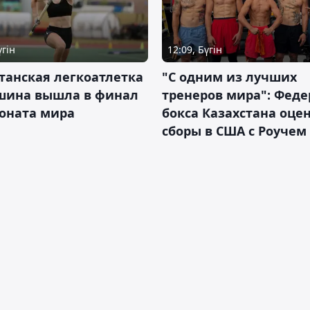
үгін
12:09, Бүгін
танская легкоатлетка
"С одним из лучших
шина вышла в финал
тренеров мира": Фед
оната мира
бокса Казахстана оце
сборы в США с Роучем