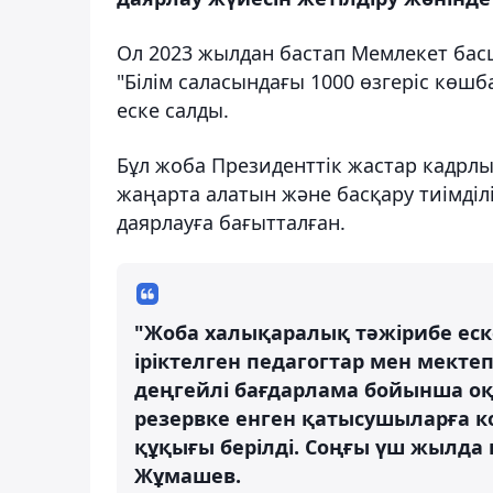
Ол 2023 жылдан бастап Мемлекет ба
"Білім саласындағы 1000 өзгеріс кө
еске салды.
Бұл жоба Президенттік жастар кадрлық
жаңарта алатын және басқару тиімді
даярлауға бағытталған.
"Жоба халықаралық тәжірибе еск
іріктелген педагогтар мен мект
деңгейлі бағдарлама бойынша оқ
резервке енген қатысушыларға к
құқығы берілді. Соңғы үш жылда к
Жұмашев.