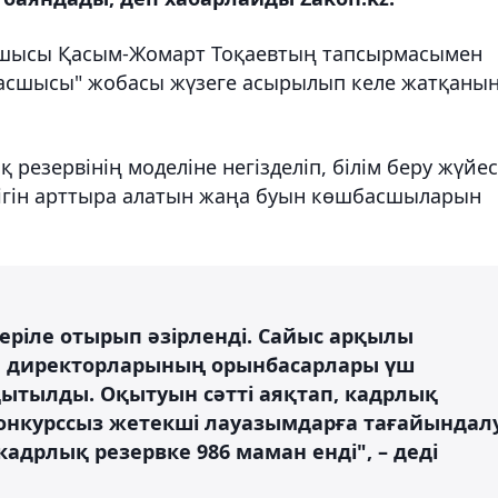
сшысы Қасым-Жомарт Тоқаевтың тапсырмасымен
шбасшысы" жобасы жүзеге асырылып келе жатқаны
 резервінің моделіне негізделіп, білім беру жүйес
лігін арттыра алатын жаңа буын көшбасшыларын
еріле отырып әзірленді. Сайыс арқылы
еп директорларының орынбасарлары үш
ытылды. Оқытуын сәтті аяқтап, кадрлық
онкурссыз жетекші лауазымдарға тағайындал
адрлық резервке 986 маман енді", – деді