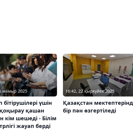
16 мамыр 2025
16:42, 22 қыркүйек 2025
 бітірушілері үшін
Қазақстан мектептерін
 қоңырау қашан
бір пән өзгертіледі
ін кім шешеді - Білім
рлігі жауап берді