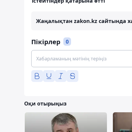
істейтіндер қатарына өтті
Жаңалықтан zakon.kz сайтында х
Пікірлер
0
Оқи отырыңыз