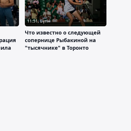
11:51, Бүгін
Что известно о следующей
ерация
сопернице Рыбакиной на
нила
"тысячнике" в Торонто