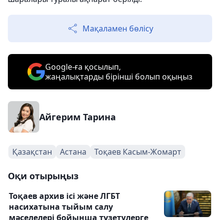
Мақаламен бөлісу
Google-ға қосылып,
жаңалықтарды бірінші болып оқыңыз
Айгерим Тарина
Қазақстан
Астана
Тоқаев Касым-Жомарт
Оқи отырыңыз
Тоқаев архив ісі және ЛГБТ
насихатына тыйым салу
мәселелері бойынша түзетулерге