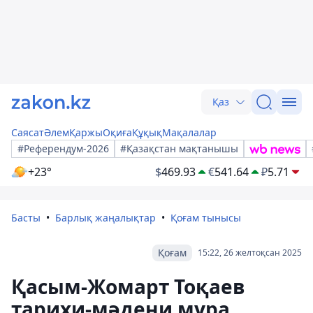
Қаз
Саясат
Әлем
Қаржы
Оқиға
Құқық
Мақалалар
#Референдум-2026
#Қазақстан мақтанышы
+23°
$
469.93
€
541.64
₽
5.71
Басты
Барлық жаңалықтар
Қоғам тынысы
Қоғам
15:22, 26 желтоқсан 2025
Қасым-Жомарт Тоқаев
тарихи-мәдени мұра