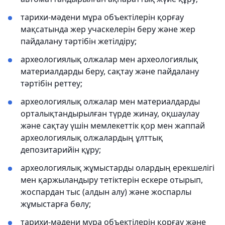
тарихи-мәдени мұра объектілерін қорғау
мақсатында жер учаскелерін беру және жер
пайдалану тәртібін жетілдіру;
археологиялық олжалар мен археологиялық
материалдарды беру, сақтау және пайдалану
тәртібін реттеу;
археологиялық олжалар мен материалдарды
орталықтандырылған түрде жинау, оқшаулау
және сақтау үшін мемлекеттік қор мен жаппай
археологиялық олжалардың ұлттық
депозитарийін құру;
археологиялық жұмыстарды олардың ерекшелігі
мен қаржыландыру тетіктерін ескере отырып,
жоспардан тыс (алдын алу) және жоспарлы
жұмыстарға бөлу;
тарихи-мәдени мұра объектілерін қорғау және