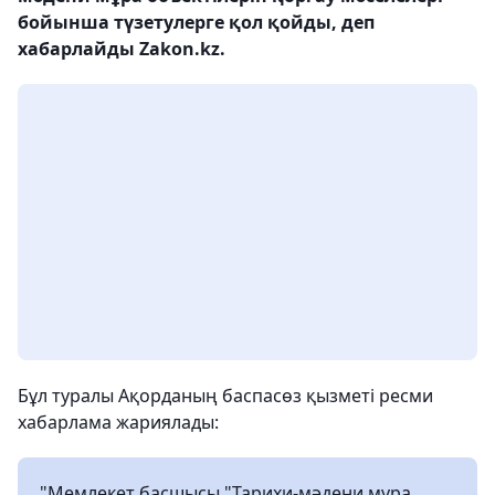
бойынша түзетулерге қол қойды, деп
хабарлайды Zakon.kz.
Бұл туралы Ақорданың баспасөз қызметі ресми
хабарлама жариялады:
"Мемлекет басшысы "Тарихи-мәдени мұра