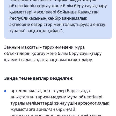
объектілерін қорғау және білім беру-сауықтыру
қызметтері мәселелері бойынша Қазақстан
Республикасының кейбір заңнамалық
актілеріне өзгерістер мен толықтырулар енгізу
туралы" заңға қол қойды".
Заңның мақсаты – тарихи-мәдени мұра
объектілерін қорғау және білім беру-сауықтыру
қызметі саласындағы заңнаманы жетілдіру.
Заңда төмендегілер көзделген:
археологиялық зерттеулер барысында
анықталған тарихи-мәдени мұра объектілері
туралы мәліметтерді жинау үшін археологиялық
жұмыстарға арналған бірыңғай
автоматтандырылған ақпараттық жүйе құру;