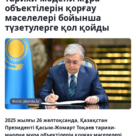
объектілерін қорғау
мәселелері бойынша
түзетулерге қол қойды
Фото: akorda.kz
2025 жылғы 26 желтоқсанда, Қазақстан
Президенті Қасым-Жомарт Тоқаев тарихи-
мәдени мұра объектілерін қорғау мәселелері