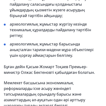
пайдалану саласындағы қолданыстағы
ұйымдардың қызметін жүзеге асырудың
бірыңғай тәртібін айқындау;
археологиялық жұмыстар жүргізу кезінде
техникалық құралдарды пайдалану тәртібін
реттеу;
археологиялық жұмыстар барысында
анықталған тарихи-мәдени мұра объектілері
үшін қорғау аймақтарын белгілеу.
Бұған дейін Қасым-Жомарт Тоқаев Премьер-
министр Олжас Бектеновті қабылдаған болатын.
Мемлекет басшысына экономикалық
реформаларды іске асыру жөніндегі
тапсырмалардың орындалу барысы және
азаматтардың әл-ауқатын одан әрі арттыру
шаралары туралы ақпарат берілді.