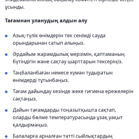
ұсынды.
Тағамнан уланудың алдын алу
Азық-түлік өнімдерін тек сенімді сауда
орындарынан сатып алыңыз.
Әрдайым жарамдылық мерзімін, қаптаманың
бүтіндігін және сақтау шарттарын тексеріңіз.
Таңбаланбаған немесе күмән тудыратын
өнімдерді тұтынбаңыз.
Тағам дайындау кезінде жеке гигиена ережелерін
сақтаңыз.
Дайын тағамдарды тоңазытқышта сақтап,
оларды бөлме температурасында ұзақ уақыт
қалдырмаңыз.
Балаларға арналған тәтті сыйлықтардың