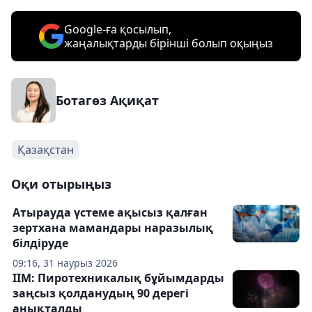
Google-ға қосылып,
жаңалықтарды бірінші болып оқыңыз
Ботагөз Ақиқат
Қазақстан
Оқи отырыңыз
Атырауда үстеме ақысыз қалған
зертхана мамандары наразылық
білдіруде
09:16, 31 наурыз 2026
ІІМ: Пиротехникалық бұйымдарды
заңсыз қолданудың 90 дерегі
анықталды