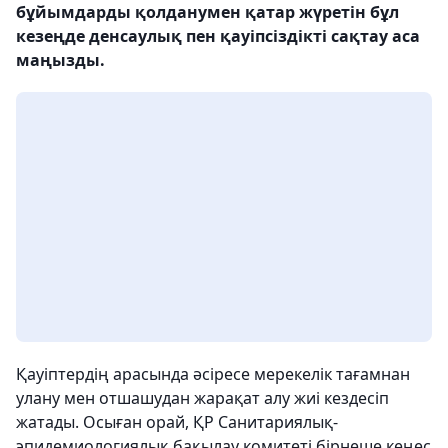
бұйымдарды қолданумен қатар жүретін бұл
кезеңде денсаулық пен қауіпсіздікті сақтау аса
маңызды.
Қауіптердің арасында әсіресе мерекелік тағамнан
улану мен отшашудан жарақат алу жиі кездесіп
жатады. Осыған орай, ҚР Санитариялық-
эпидемиологиялық бақылау комитеті бірнеше кеңес