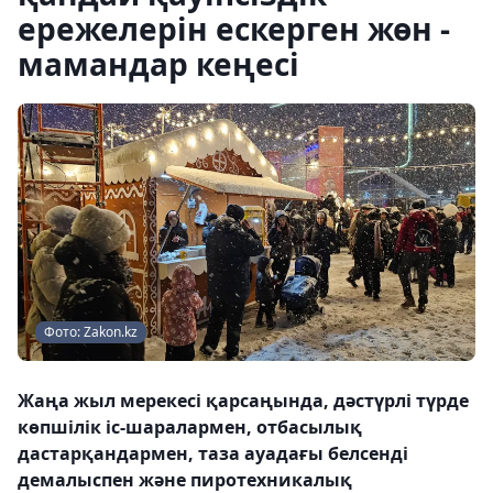
ережелерін ескерген жөн -
мамандар кеңесі
Фото: Zakon.kz
Жаңа жыл мерекесі қарсаңында, дәстүрлі түрде
көпшілік іс-шаралармен, отбасылық
дастарқандармен, таза ауадағы белсенді
демалыспен және пиротехникалық