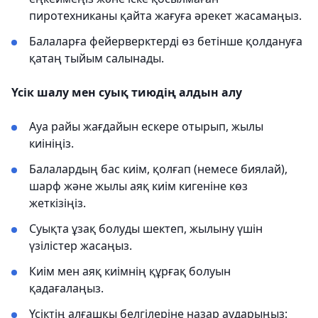
пиротехниканы қайта жағуға әрекет жасамаңыз.
Балаларға фейерверктерді өз бетінше қолдануға
қатаң тыйым салынады.
Үсік шалу мен суық тиюдің алдын алу
Ауа райы жағдайын ескере отырып, жылы
киініңіз.
Балалардың бас киім, қолғап (немесе биялай),
шарф және жылы аяқ киім кигеніне көз
жеткізіңіз.
Суықта ұзақ болуды шектеп, жылыну үшін
үзілістер жасаңыз.
Киім мен аяқ киімнің құрғақ болуын
қадағалаңыз.
Үсіктің алғашқы белгілеріне назар аударыңыз: