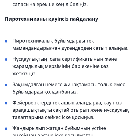
сапасына ерекше көңіл бөліңіз.
Пиротехниканы қауіпсіз пайдалану
Пиротехникалық бұйымдарды тек
мамандандырылған дүкендерден сатып алыңыз.
Нұсқаулықтың, сапа сертификатының және
жарамдылық мерзімінің бар екеніне көз
жеткізіңіз.
Зақымдалған немесе жинақтамасы толық емес
бұйымдарды қолданбаңыз.
Фейерверктерді тек ашық алаңдарда, қауіпсіз
арақашықтықты сақтай отырып және нұсқаулық
талаптарына сәйкес іске қосыңыз.
Жандырылып жатқан бұйымның үстіне
еңкеймеңіз және іске қосылмаған