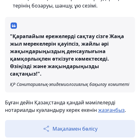
терінің бозаруы, шаншу, ұю сезімі.
"Қарапайым ережелерді сақтау сізге Жаңа
жыл мерекелерін қауіпсіз, жайлы әрі
жақындарыңыздың денсаулығына
қамқорлықпен өткізуге көмектеседі.
Өзіңізді және жақындарыңызды
сақтаңыз!".
ҚР Санитариялық-эпидемиологиялық бақылау комитеті
Бұған дейін Қазақстанда қандай мәмілелерді
нотариалды куәландыру керек екенін
жазғанбыз
.
Мақаламен бөлісу