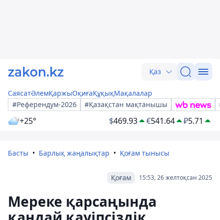
Қаз
Саясат
Әлем
Қаржы
Оқиға
Құқық
Мақалалар
#Референдум-2026
#Қазақстан мақтанышы
+25°
$
469.93
€
541.64
₽
5.71
Басты
Барлық жаңалықтар
Қоғам тынысы
Қоғам
15:53, 26 желтоқсан 2025
Мереке қарсаңында
қандай қауіпсіздік