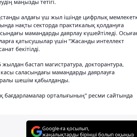
удің маңызды тетігі.
станды алдағы үш жыл ішінде цифрлық мемлекет
тында нақты секторда практикалық қолдануға
асындағы мамандарды даярлау күшейтіледі. Осыға
ларға қатысушылар үшін "Жасанды интеллект
нат бекітілді.
 жылдан бастап магистратура, докторантура,
касы саласындағы мамандарды даярлауға
туралы шешім қабылданды.
лық бағдарламалар орталығының" ресми сайтында
Google-ға қосылып,
жаңалықтарды бірінші болып оқыңыз