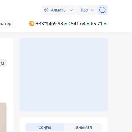
Алматы
Қаз
+33°
$
469.93
€
541.64
₽
5.71
алтері
ам
Соңғы
Танымал