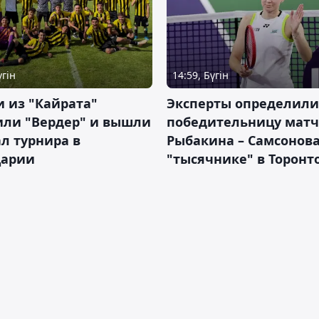
үгін
14:59, Бүгін
 из "Кайрата"
Эксперты определили
или "Вердер" и вышли
победительницу матч
л турнира в
Рыбакина – Самсонова
арии
"тысячнике" в Торонт