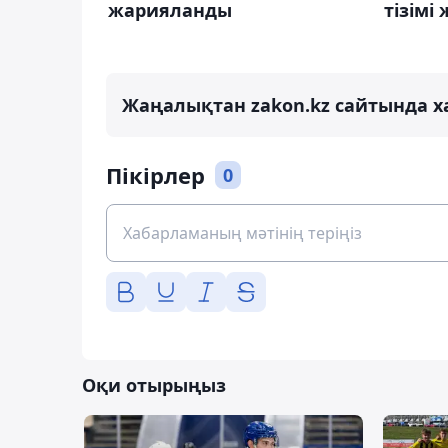
жарияланды
тізімі
Жаңалықтан zakon.kz сайтында х
Пікірлер
0
Оқи отырыңыз