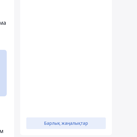
ама
Барлық жаңалықтар
ім