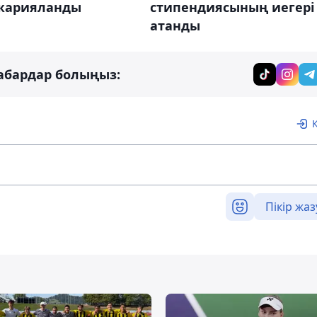
 жарияланды
стипендиясының иегері
атанды
абардар болыңыз:
Пікір жаз