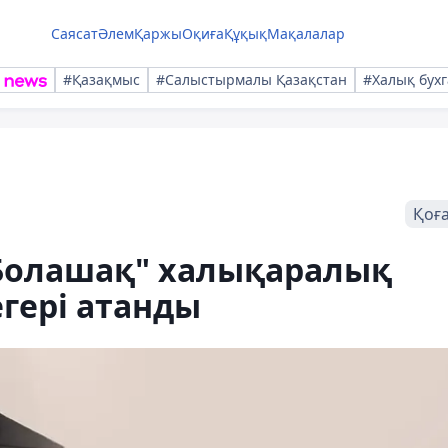
Саясат
Әлем
Қаржы
Оқиға
Құқық
Мақалалар
#Қазақмыс
#Салыстырмалы Қазақстан
#Халық бухг
Қоғ
"Болашақ" халықаралық
гері атанды