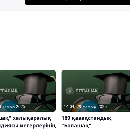
09 тамыз 2025
14:04, 29 мамыр 2025
шақ" халықаралық
189 қазақстандық
диясы иегерлерінің
"Болашақ"