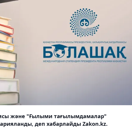
ясы және "Ғылыми тағылымдамалар"
жарияланды, деп хабарлайды Zakon.kz.