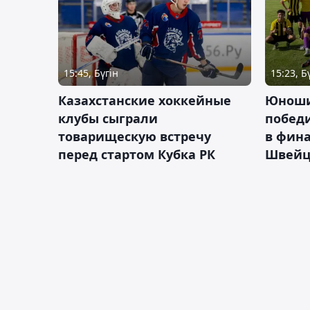
15:45, Бүгін
15:23, Б
Казахстанские хоккейные
Юноши
клубы сыграли
побед
товарищескую встречу
в фина
перед стартом Кубка РК
Швейц