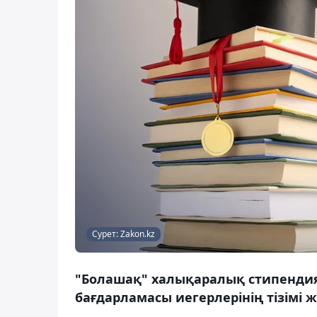
Сурет: Zakon.kz
"Болашақ" халықаралық стипенди
бағдарламасы иегерлерінің тізімі 