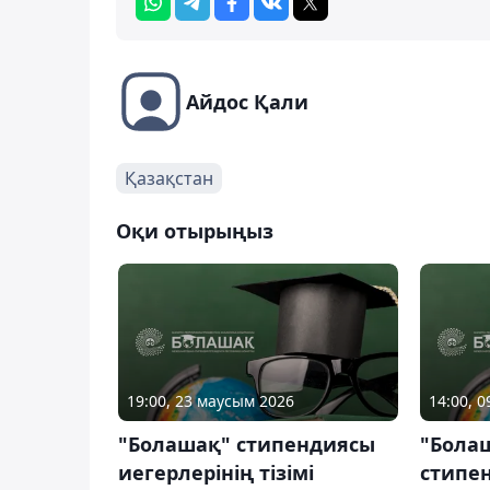
Айдос Қали
Қазақстан
Оқи отырыңыз
19:00, 23 маусым 2026
14:00, 
"Болашақ" стипендиясы
"Бола
иегерлерінің тізімі
стипен