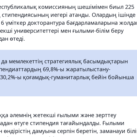
республикалық комиссияның шешімімен биыл 225
 стипендиясының иегері атанды. Олардың ішінде
, 16 үміткер докторантура бағдарламаларына жолд
текші университеттері мен ғылыми-білім беру
ан өтеді.
да мемлекеттің стратегиялық басымдықтарын
ипендиаттардың 69,8%-ы жаратылыстану-
 30,2%-ы қоғамдық-гуманитарлық бейін бойынша
ққа әлемнің жетекші ғылыми және зерттеу
дан өтуге стипендия тағайындалды. Ғылыми
өндірістің дамуына серпін беретін, заманауи біл