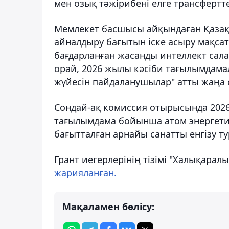
мен озық тәжірибені елге трансфертте
Мемлекет басшысы айқындаған Қазақ
айналдыру бағытын іске асыру мақса
бағдарланған жасанды интеллект сал
орай, 2026 жылы кәсіби тағылымдама
жүйесін пайдаланушылар" атты жаңа са
Сондай-ақ комиссия отырысында 2026
тағылымдама бойынша атом энергети
бағытталған арнайы санатты енгізу 
Грант иегерлерінің тізімі "Халықара
жарияланған.
Мақаламен бөлісу: