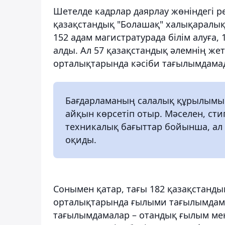
Шетелде кадрлар даярлау жөніндегі 
қазақстандық "Болашақ" халықаралық
152 адам магистратурада білім алуға
алды. Ал 57 қазақстандық әлемнің же
орталықтарында кәсіби тағылымдамад
Бағдарламаның салалық құрылымы 
айқын көрсетіп отыр. Мәселен, ст
техникалық бағыттар бойынша, ал
оқиды.
Сонымен қатар, тағы 182 қазақстанды
орталықтарында ғылыми тағылымдама
тағылымдамалар – отандық ғылым мен 