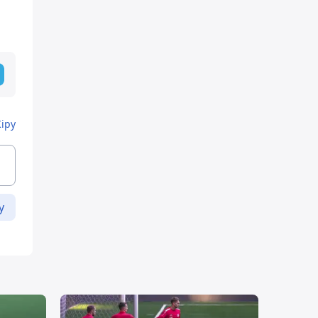
Кіру
у