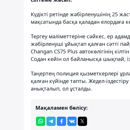
Күдікті ретінде жәбірленушінің 25 жа
мақсатында басқа қаладан елордаға к
Тергеу мәліметтеріне сәйкес, ер адам
жәбірленуші ұйықтап қалған сәтті пай
Changan CS75 Plus автокөлігінің кілт
Содан кейін ол байланысқа шықпай, із
Таңертең полиция қызметкерлері ұрла
қалған күйінде тапты. Жедел-іздестір
анықталып, ол ұсталды.
Мақаламен бөлісу: