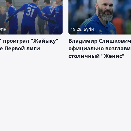
үгін
19:28, Бүгін
" проиграл "Жайыку"
Владимир Слишкови
е Первой лиги
официально возглави
столичный "Женис"