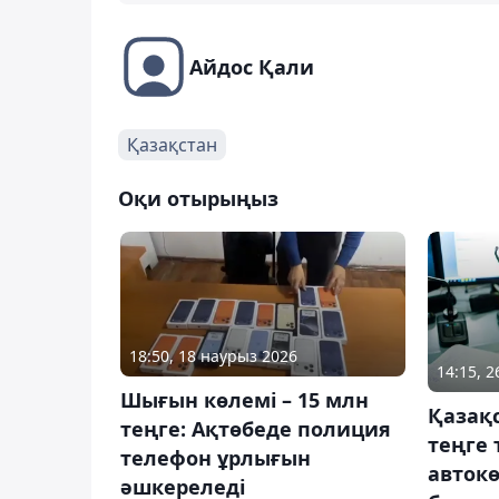
Айдос Қали
Қазақстан
Оқи отырыңыз
18:50, 18 наурыз 2026
14:15, 
Шығын көлемі – 15 млн
Қазақ
теңге: Ақтөбеде полиция
теңге 
телефон ұрлығын
авток
әшкереледі