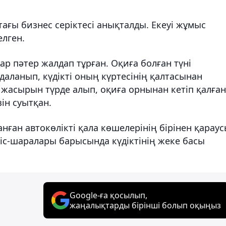
стағы бизнес серіктесі анықталды. Екеуі жұмыс
елген.
дар пәтер жалдап тұрған. Оқиға болған түні
даланып, күдікті оның күртесінің қалтасынан
ін жасырын түрде алып, оқиға орнынан кетіп қалған
ін суытқан.
нған автокөлікті қала көшелерінің бірінен қараус
у іс-шаралары барысында күдіктінің жеке басы
Google-ға қосылып,
жаңалықтарды бірінші болып оқыңыз