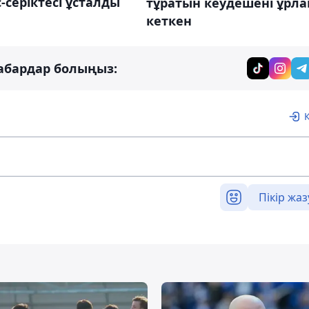
-серіктесі ұсталды
тұратын кеудешені ұрла
кеткен
абардар болыңыз:
Пікір жаз