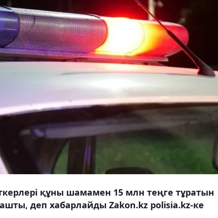
керлері құны шамамен 15 млн теңге тұратын
шты, деп хабарлайды Zakon.kz polisia.kz-ке