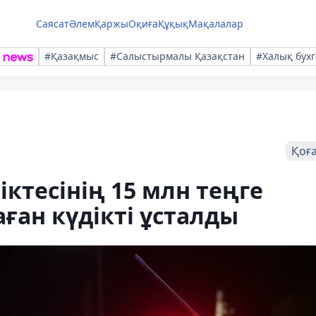
Саясат
Әлем
Қаржы
Оқиға
Құқық
Мақалалар
#Қазақмыс
#Салыстырмалы Қазақстан
#Халық бухг
Қоғ
іктесінің 15 млн теңге
аған күдікті ұсталды