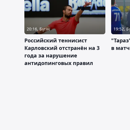
20:16, Бүгін
19:52, Б
Российский теннисист
"Тараз
Карловский отстранён на 3
в матч
года за нарушение
антидопинговых правил