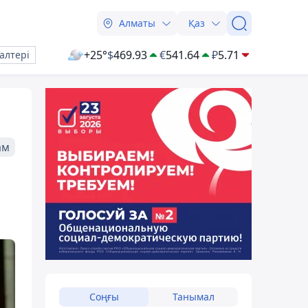
Алматы
Қаз
+25°
$
469.93
€
541.64
₽
5.71
алтері
ам
Соңғы
Танымал