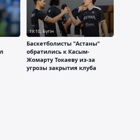
19:10, Бүгін
ч
Баскетболисты "Астаны"
л
обратились к Касым-
Жомарту Токаеву из-за
угрозы закрытия клуба