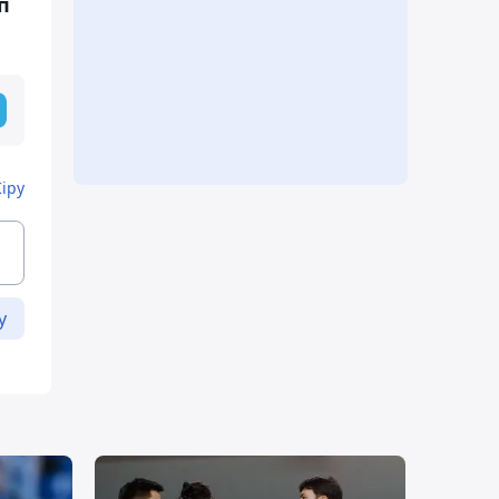
п
Кіру
у