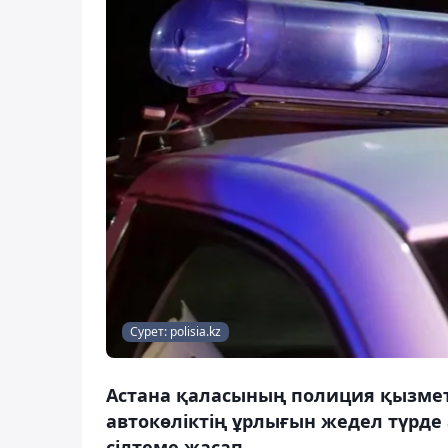
Сурет: polisia.kz
Астана қаласының полиция қызмет
автокөліктің ұрлығын жедел түрде а
сілтеме жасап.