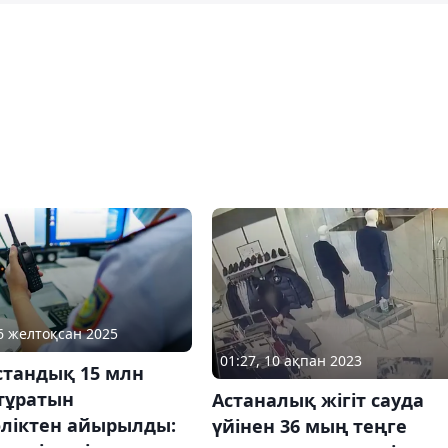
26 желтоқсан 2025
01:27, 10 ақпан 2023
стандық 15 млн
тұратын
Астаналық жігіт сауда
өліктен айырылды:
үйінен 36 мың теңге