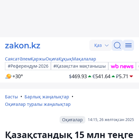
Қаз
Саясат
Әлем
Қаржы
Оқиға
Құқық
Мақалалар
#Референдум-2026
#Қазақстан мақтанышы
+30°
$
469.93
€
541.64
₽
5.71
Басты
Барлық жаңалықтар
Оқиғалар туралы жаңалықтар
Оқиғалар
14:15, 26 желтоқсан 2025
Қазақстандық 15 млн теңге