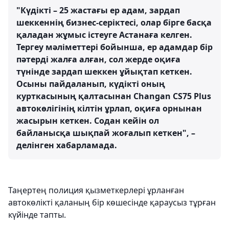
"Күдікті – 25 жастағы ер адам, зардап
шеккеннің бизнес-серіктесі, олар бірге басқа
қаладан жұмыс істеуге Астанаға келген.
Тергеу мәліметтері бойынша, ер адамдар бір
пәтерді жалға алған, сол жерде оқиға
түнінде зардап шеккен ұйықтап кеткен.
Осыны пайдаланып, күдікті оның
курткасының қалтасынан Changan CS75 Plus
автокөлігінің кілтін ұрлап, оқиға орнынан
жасырын кеткен. Содан кейін ол
байланысқа шықпай жоғалып кеткен", –
делінген хабарламада.
Таңертең полиция қызметкерлері ұрланған
автокөлікті қаланың бір көшесінде қараусыз тұрған
күйінде тапты.