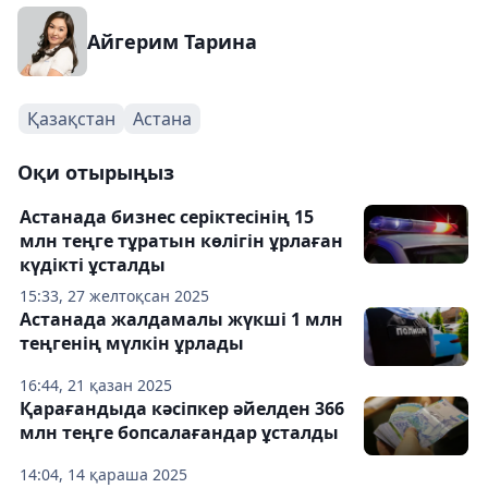
Айгерим Тарина
Қазақстан
Астана
Оқи отырыңыз
Астанада бизнес серіктесінің 15
млн теңге тұратын көлігін ұрлаған
күдікті ұсталды
15:33, 27 желтоқсан 2025
Астанада жалдамалы жүкші 1 млн
теңгенің мүлкін ұрлады
16:44, 21 қазан 2025
Қарағандыда кәсіпкер әйелден 366
млн теңге бопсалағандар ұсталды
14:04, 14 қараша 2025