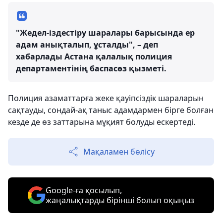
"Жедел-іздестіру шаралары барысында ер
адам анықталып, ұсталды", – деп
хабарлады Астана қалалық полиция
департаментінің баспасөз қызметі.
Полиция азаматтарға жеке қауіпсіздік шараларын
сақтауды, сондай-ақ таныс адамдармен бірге болған
кезде де өз заттарына мұқият болуды ескертеді.
Мақаламен бөлісу
Google-ға қосылып,
жаңалықтарды бірінші болып оқыңыз