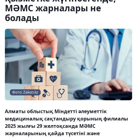
МӘМС жарналары не
болады
Фото: Zakon.kz
Алматы облыстық Міндетті әлеуметтік
медициналық сақтандыру қорының филиалы
2025 жылғы 29 желтоқсанда МӘМС
жарналарының қайда түсетіні және