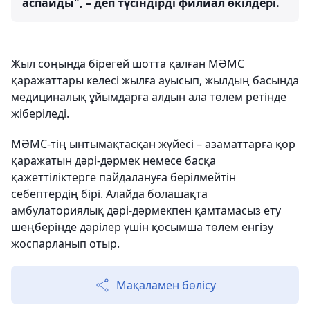
аспайды", – деп түсіндірді филиал өкілдері.
Жыл соңында бірегей шотта қалған МӘМС
қаражаттары келесі жылға ауысып, жылдың басында
медициналық ұйымдарға алдын ала төлем ретінде
жіберіледі.
МӘМС-тің ынтымақтасқан жүйесі – азаматтарға қор
қаражатын дәрі-дәрмек немесе басқа
қажеттіліктерге пайдалануға берілмейтін
себептердің бірі. Алайда болашақта
амбулаториялық дәрі-дәрмекпен қамтамасыз ету
шеңберінде дәрілер үшін қосымша төлем енгізу
жоспарланып отыр.
Мақаламен бөлісу