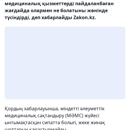
медициналық қызметтерді пайдаланбаған
жағдайда олармен не болатыны жөнінде
түсіндірді, деп хабарлайды Zakon.kz.
Қордың хабарлауынша, міндетті әлеуметтік
медициналық сақтандыру (МӘМС) жүйесі
ынтымақтасқан сипатта болып, жеке жинақ
шоттарын қарастырмайды.