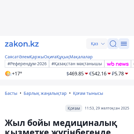
Қаз
Саясат
Әлем
Қаржы
Оқиға
Құқық
Мақалалар
#Референдум-2026
#Қазақстан мақтанышы
+17°
$
469.85
€
542.16
₽
5.78
Басты
Барлық жаңалықтар
Қоғам тынысы
Қоғам
11:53, 29 желтоқсан 2025
Жыл бойы медициналық
қызметке жүгінбегенде,