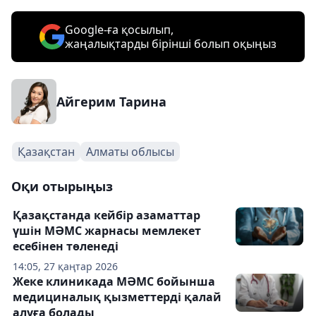
Google-ға қосылып,
жаңалықтарды бірінші болып оқыңыз
Айгерим Тарина
Қазақстан
Алматы облысы
Оқи отырыңыз
Қазақстанда кейбір азаматтар
үшін МӘМС жарнасы мемлекет
есебінен төленеді
14:05, 27 қаңтар 2026
Жеке клиникада МӘМС бойынша
медициналық қызметтерді қалай
алуға болады