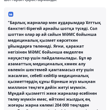
"Барлық жарналар мен аударымдар Ұлттық
банктегі бірегей арнайы шотқа түседі. Сол
шоттан олар әр ай сайын МӘМС бойынша
медициналық қызмет көрсеткен
ұйымдарға төленеді. Яғни, қаражат
негізінен МӘМС бойынша емделген
науқастар үшін пайдаланылады. Бұл әр
азаматтың медициналық көмек алу
көлемін шектемей қамтамасыз ету үшін
жасалған, себебі кейбір медициналық
қызметтердің құны бірнеше жүз мыңнан
миллион теңгеге дейін жетуі мүмкін.
Мұндай қызметті жеке жарналар есебінен
төлеу мүмкін емес, өйткені жылдық ең
жоғары жарна көлемі 204 000 теңгеден