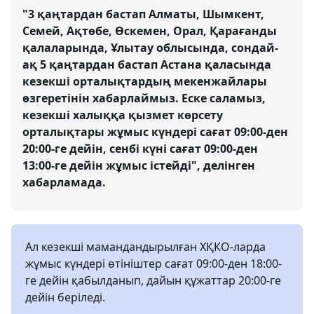
"3 қаңтардан бастап Алматы, Шымкент,
Семей, Ақтөбе, Өскемен, Орал, Қарағанды
қалаларында, Ұлытау облысында, сондай-
ақ 5 қаңтардан бастап Астана қаласында
кезекші орталықтардың мекенжайлары
өзгеретінін хабарлаймыз. Еске саламыз,
кезекші халыққа қызмет көрсету
орталықтары жұмыс күндері сағат 09:00-ден
20:00-ге дейін, сенбі күні сағат 09:00-ден
13:00-ге дейін жұмыс істейді", делінген
хабарламада.
Ал кезекші мамандандырылған ХҚКО-ларда
жұмыс күндері өтініштер сағат 09:00-ден 18:00-
ге дейін қабылданып, дайын құжаттар 20:00-ге
дейін беріледі.