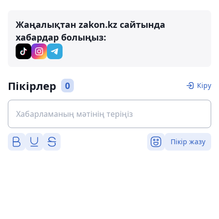
Жаңалықтан zakon.kz сайтында
хабардар болыңыз:
Пікірлер
0
Кіру
Пікір жазу