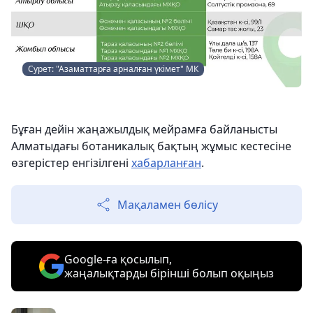
Сурет: "Азаматтарға арналған үкімет" МК
Бұған дейін жаңажылдық мейрамға байланысты
Алматыдағы ботаникалық бақтың жұмыс кестесіне
өзгерістер енгізілгені
хабарланған
.
Мақаламен бөлісу
Google-ға қосылып,
жаңалықтарды бірінші болып оқыңыз