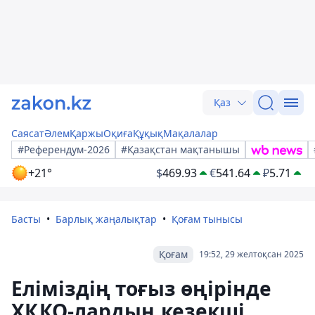
Қаз
Саясат
Әлем
Қаржы
Оқиға
Құқық
Мақалалар
#Референдум-2026
#Қазақстан мақтанышы
+21°
$
469.93
€
541.64
₽
5.71
Басты
Барлық жаңалықтар
Қоғам тынысы
Қоғам
19:52, 29 желтоқсан 2025
Еліміздің тоғыз өңірінде
ХҚКО-лардың кезекші