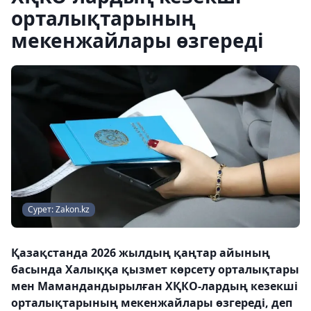
орталықтарының
мекенжайлары өзгереді
Сурет: Zakon.kz
Қазақстанда 2026 жылдың қаңтар айының
басында Халыққа қызмет көрсету орталықтары
мен Мамандандырылған ХҚКО-лардың кезекші
орталықтарының мекенжайлары өзгереді, деп