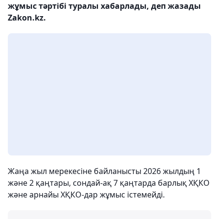
жұмыс тәртібі туралы хабарлады, деп жазады
Zakon.kz.
Жаңа жыл мерекесіне байланысты 2026 жылдың 1
және 2 қаңтары, сондай-ақ 7 қаңтарда барлық ХҚКО
және арнайы ХҚКО-дар жұмыс істемейді.