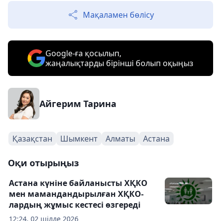
Мақаламен бөлісу
Google-ға қосылып,
жаңалықтарды бірінші болып оқыңыз
Айгерим Тарина
Қазақстан
Шымкент
Алматы
Астана
Оқи отырыңыз
Астана күніне байланысты ХҚКО
мен мамандандырылған ХҚКО-
лардың жұмыс кестесі өзгереді
12:24, 02 шілде 2026