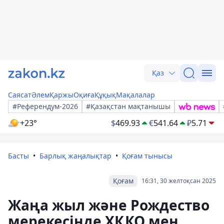
Қаз
Саясат
Әлем
Қаржы
Оқиға
Құқық
Мақалалар
#Референдум-2026
#Қазақстан мақтанышы
+23°
$
469.93
€
541.64
₽
5.71
Басты
Барлық жаңалықтар
Қоғам тынысы
Қоғам
16:31, 30 желтоқсан 2025
Жаңа жыл және Рождество
мерекесінде ХҚКО мен