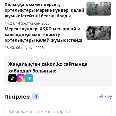
Халыққа қызмет көрсету
орталықтары мереке күндері қалай
жұмыс істейтіні белгілі болды
14:24, 14 желтоқсан 2023
Мереке күндері ХҚКО мен арнайы
халыққа қызмет көрсету
орталықтары қалай жұмыс істейді
13:40, 06 наурыз 2023
Жаңалықтан zakon.kz сайтында
хабардар болыңыз:
Пікірлер
0
Кіру