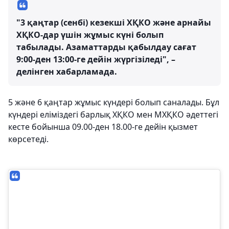
"3 қаңтар (сенбі) кезекші ХҚКО және арнайы
ХҚКО-дар үшін жұмыс күні болып
табылады. Азаматтарды қабылдау сағат
9:00-ден 13:00-ге дейін жүргізіледі", –
делінген хабарламада.
5 және 6 қаңтар жұмыс күндері болып саналады. Бұл
күндері еліміздегі барлық ХҚКО мен МХҚКО әдеттегі
кесте бойынша 09.00-ден 18.00-ге дейін қызмет
көрсетеді.