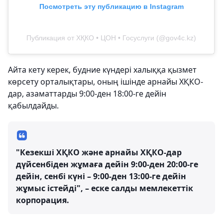
Посмотреть эту публикацию в Instagram
Публикация от ХҚКО • ЦОН • Госуслуги (@gov4c.kz)
Айта кету керек, будние күндері халыққа қызмет
көрсету орталықтары, оның ішінде арнайы ХҚКО-
дар, азаматтарды 9:00-ден 18:00-ге дейін
қабылдайды.
"Кезекші ХҚКО және арнайы ХҚКО-дар
дүйсенбіден жұмаға дейін 9:00-ден 20:00-ге
дейін, сенбі күні – 9:00-ден 13:00-ге дейін
жұмыс істейді", – еске салды мемлекеттік
корпорация.