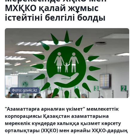
МХҚКО қалай жұмыс
істейтіні белгілі болды
Фото: gov4c.kz
"Азаматтарға арналған үкімет" мемлекеттік
корпорациясы Қазақстан азаматтарына
мерекелік күндерде халыққа қызмет көрсету
орталықтары (ХҚКО) мен арнайы ХҚКО-дардың