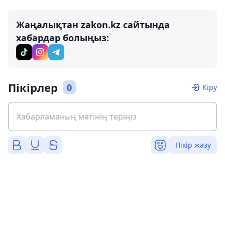
Жаңалықтан zakon.kz сайтында
хабардар болыңыз:
Пікірлер
0
Кіру
Пікір жазу