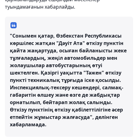
туындамағанын хабарлайды.
"Сонымен қатар, Өзбекстан Республикасы
көршілес жатқан "Дәуіт Ата" өткізу пунктін
қайта жаңартуда, осыған байланысты жеке
тұлғалардың, жеңіл автомобильдер мен
жолаушылар автобустарының өтуі
шектелген. Қазіргі уақытта "Тәжен" өткізу
пункті техникалық тұрғыда іске қосылды.
Инспекциялық-тексеру кешендері, салмақ-
габаритін өлшеу және өзге де жабдықтар
орнатылып, бейтарап жолақ салынды.
Өткізу пунктінің өткізу қабілеттілігіне әсер
етпейтін жұмыстар жалғасуда", делінген
хабарламада.