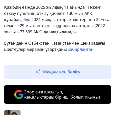
Қазірдің өзінде 2025 жылдың 11 айында "Тәжен"
өткізу пунктінің өткізу қабілеті 130 мың АКҚ
құрайды, бұл 2024 жылдың көрсеткіштерінен 22%-ға
немесе 29 мың автокөлік құралына артқаны (2022
жылы – 77 695 АКҚ) да нақтыланады.
Бұған дейін Өзбекстан Қазақстанмен шекарадағы
шектеулер мерзімін ұзартқаны
хабарланған
.
Мақаламен бөлісу
Google-ға қосылып,
жаңалықтарды бірінші болып оқыңыз