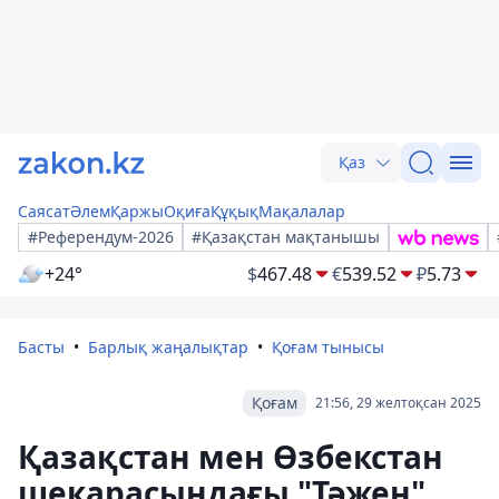
Қаз
Саясат
Әлем
Қаржы
Оқиға
Құқық
Мақалалар
#Референдум-2026
#Қазақстан мақтанышы
+24°
$
467.48
€
539.52
₽
5.73
Басты
Барлық жаңалықтар
Қоғам тынысы
Қоғам
21:56, 29 желтоқсан 2025
Қазақстан мен Өзбекстан
шекарасындағы "Тәжен"