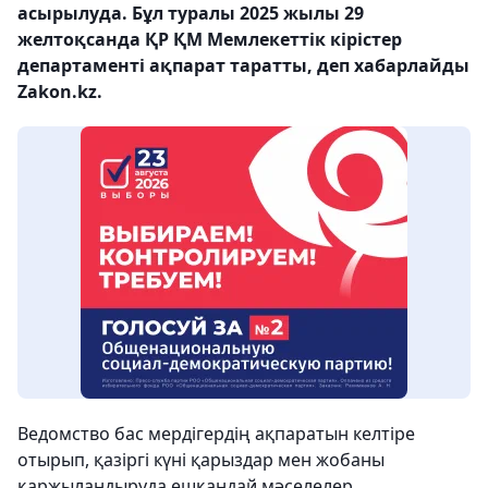
асырылуда. Бұл туралы 2025 жылы 29
желтоқсанда ҚР ҚМ Мемлекеттік кірістер
департаменті ақпарат таратты, деп хабарлайды
Zakon.kz.
Ведомство бас мердігердің ақпаратын келтіре
отырып, қазіргі күні қарыздар мен жобаны
қаржыландыруда ешқандай мәселелер