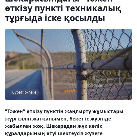
өткізу пункті техникалық
тұрғыда іске қосылды
Сурет: pxhere
"Тәжен" өткізу пунктін жаңғырту жұмыстары
жүргізіліп жатқанымен, бекет іс жүзінде
жабылған жоқ. Шекарадан жүк көлік
құралдарының өтуі шектеусіз жүзеге