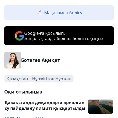
Мақаламен бөлісу
Google-ға қосылып,
жаңалықтарды бірінші болып оқыңыз
Ботагөз Ақиқат
Қазақстан
Нұржігітов Нұржан
Оқи отырыңыз
Қазақстанда диқандарға арналған
су пайдалану лимиті қысқартылды