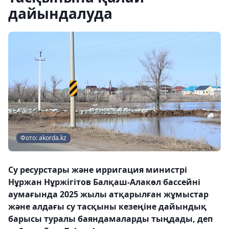
дайындалуда
Фото: akorda.kz
Су ресурстары және ирригация министрі
Нұржан Нұржігітов Балқаш-Алакөл бассейні
аумағында 2025 жылы атқарылған жұмыстар
және алдағы су тасқыны кезеңіне дайындық
барысы туралы баяндамаларды тыңдады, деп