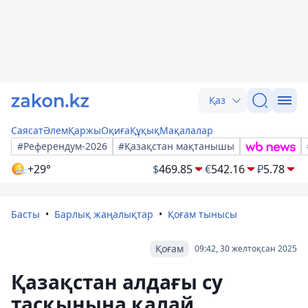
Қаз
Саясат
Әлем
Қаржы
Оқиға
Құқық
Мақалалар
#Референдум-2026
#Қазақстан мақтанышы
+29°
$
469.85
€
542.16
₽
5.78
Басты
Барлық жаңалықтар
Қоғам тынысы
Қоғам
09:42, 30 желтоқсан 2025
Қазақстан алдағы су
тасқынына қалай