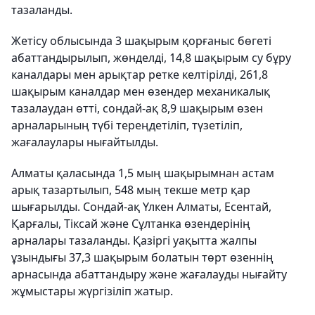
тазаланды.
Жетісу облысында 3 шақырым қорғаныс бөгеті
абаттандырылып, жөнделді, 14,8 шақырым су бұру
каналдары мен арықтар ретке келтірілді, 261,8
шақырым каналдар мен өзендер механикалық
тазалаудан өтті, сондай-ақ 8,9 шақырым өзен
арналарының түбі тереңдетіліп, түзетіліп,
жағалаулары нығайтылды.
Алматы қаласында 1,5 мың шақырымнан астам
арық тазартылып, 548 мың текше метр қар
шығарылды. Сондай-ақ Үлкен Алматы, Есентай,
Қарғалы, Тіксай және Сұлтанка өзендерінің
арналары тазаланды. Қазіргі уақытта жалпы
ұзындығы 37,3 шақырым болатын төрт өзеннің
арнасында абаттандыру және жағалауды нығайту
жұмыстары жүргізіліп жатыр.