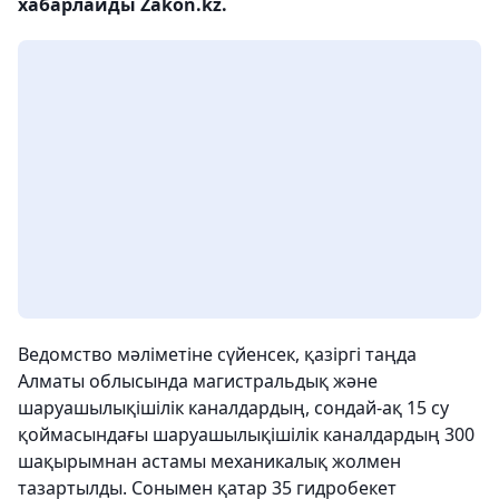
хабарлайды Zakon.kz.
Ведомство мәліметіне сүйенсек, қазіргі таңда
Алматы облысында магистральдық және
шаруашылықішілік каналдардың, сондай-ақ 15 су
қоймасындағы шаруашылықішілік каналдардың 300
шақырымнан астамы механикалық жолмен
тазартылды. Сонымен қатар 35 гидробекет