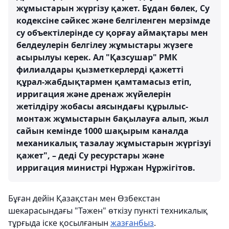
жұмыстарын жүргізу қажет. Бұдан бөлек, Су
кодексіне сәйкес және белгіленген мерзімде
су объектілерінде су қорғау аймақтары мен
белдеулерін белгілеу жұмыстары жүзеге
асырылуы керек. Ал "Қазсушар" РМК
филиалдары қызметкерлерді қажетті
құрал-жабдықтармен қамтамасыз етіп,
ирригация және дренаж жүйелерін
жетілдіру жобасы аясындағы құрылыс-
монтаж жұмыстарын бақылауға алып, жыл
сайын кемінде 1000 шақырым каналда
механикалық тазалау жұмыстарын жүргізуі
қажет", – деді Су ресурстары және
ирригация министрі Нұржан Нұржігітов.
Бұған дейін Қазақстан мен Өзбекстан
шекарасындағы "Тәжен" өткізу пункті техникалық
тұрғыда іске қосылғанын
жазғанбыз
.