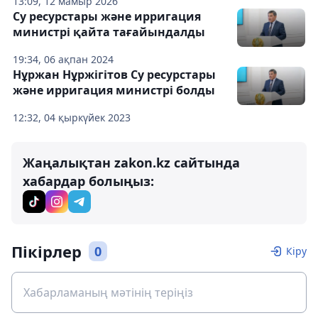
13:09, 12 мамыр 2026
Су ресурстары және ирригация
министрі қайта тағайындалды
19:34, 06 ақпан 2024
Нұржан Нұржігітов Су ресурстары
және ирригация министрі болды
12:32, 04 қыркүйек 2023
Жаңалықтан zakon.kz сайтында
хабардар болыңыз:
Пікірлер
0
Кіру