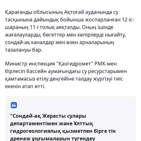
Қарағанды облысының Ақтоғай ауданында су
тасқынына дайындық бойынша жоспарланған 12 іс-
шараның 11-і толық аяқталды. Оның ішінде
жағалауларды, бөгеттер мен көпірлерді нығайту,
сондай-ақ каналдар мен өзен арналарының
тазалануы бар.
Министр инспекция "Қазгидромет" РМК-мен
бірлесіп бассейн аумағындағы су ресурстарымен
қамтамасыз етілу деңгейіне талдау жүргізуі тиіс
екенін атап өтті.
"Сондай-ақ Жерасты сулары
департаментімен және Ұлттық
гидрогеологиялық қызметпен бірге тік
дренаж ұңғымаларын түгендеу