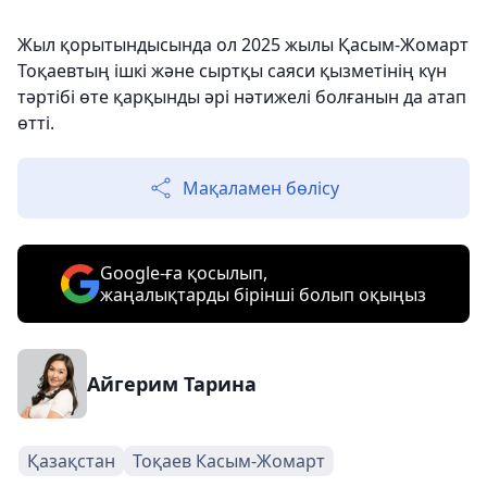
Жыл қорытындысында ол 2025 жылы Қасым-Жомарт
Тоқаевтың ішкі және сыртқы саяси қызметінің күн
тәртібі өте қарқынды әрі нәтижелі болғанын да атап
өтті.
Мақаламен бөлісу
Google-ға қосылып,
жаңалықтарды бірінші болып оқыңыз
Айгерим Тарина
Қазақстан
Тоқаев Касым-Жомарт