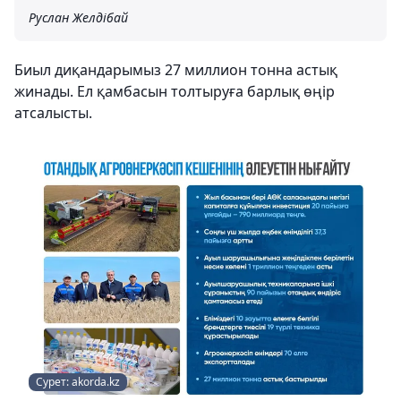
Руслан Желдібай
Биыл диқандарымыз 27 миллион тонна астық
жинады. Ел қамбасын толтыруға барлық өңір
атсалысты.
Сурет: akorda.kz