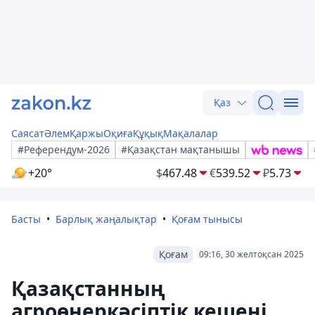
Қаз
Саясат
Әлем
Қаржы
Оқиға
Құқық
Мақалалар
#Референдум-2026
#Қазақстан мақтанышы
+20°
$
467.48
€
539.52
₽
5.73
Басты
Барлық жаңалықтар
Қоғам тынысы
Қоғам
09:16, 30 желтоқсан 2025
Қазақстанның
агроөнеркәсіптік кешені