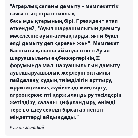
"Аграрлық саланы дамыту – мемлекеттік
саясаттың стратегиялық
басымдықтарының бірі. Президент атап
өткендей, "Ауыл шаруашылығын дамыту
мәселесіне ауыл-аймақтарды, яғни бүкіл
елді дамыту деп қараған жөн". Мемлекет
басшысы қараша айында өткен Ауыл
шаруашылығы еңбеккерлерінің ІІ
форумында мал шаруашылығын дамыту,
ауылшаруашылық жерлерін оңтайлы
пайдалану, судың тиімділігін арттыру,
ирригациялық жүйелерді жаңғырту,
агроөнеркәсіпті қаржыландыру тәсілдерін
жетілдіру, саланы цифрландыру, өнімді
терең өңдеу секілді бірқатар негізгі
міндеттерді айқындады."
Руслан Желдібай