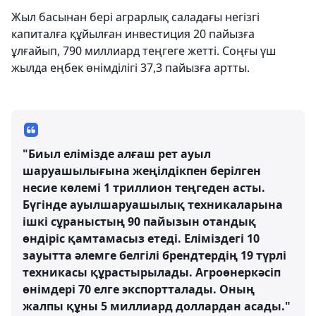
Жыл басынан бері аграрлық саладағы негізгі
капиталға құйылған инвестиция 20 пайызға
ұлғайып, 790 миллиард теңгеге жетті. Соңғы үш
жылда еңбек өнімділігі 37,3 пайызға артты.
"Биыл елімізде алғаш рет ауыл
шаруашылығына жеңілдікпен берілген
несие көлемі 1 триллион теңгеден асты.
Бүгінде ауылшаруашылық техникаларына
ішкі сұраныстың 90 пайызын отандық
өндіріс қамтамасыз етеді. Еліміздегі 10
зауытта әлемге белгілі брендтердің 19 түрлі
техникасы құрастырылады. Агроөнеркәсіп
өнімдері 70 елге экспортталады. Оның
жалпы құны 5 миллиард доллардан асады."