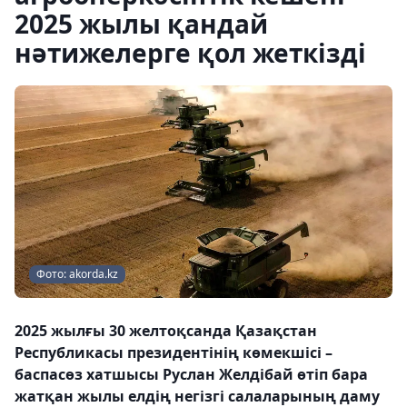
2025 жылы қандай
нәтижелерге қол жеткізді
Фото: akorda.kz
2025 жылғы 30 желтоқсанда Қазақстан
Республикасы президентінің көмекшісі –
баспасөз хатшысы Руслан Желдібай өтіп бара
жатқан жылы елдің негізгі салаларының даму