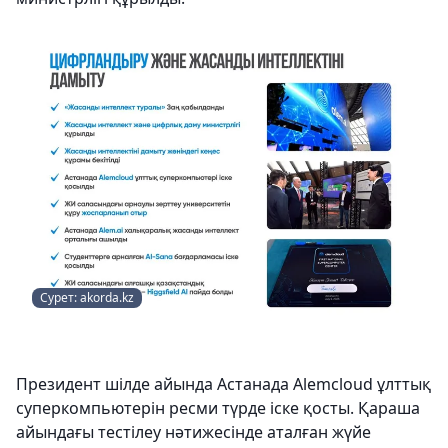
Сурет: akorda.kz
Президент шілде айында Астанада Аlemcloud ұлттық
суперкомпьютерін ресми түрде іске қосты. Қараша
айындағы тестілеу нәтижесінде аталған жүйе