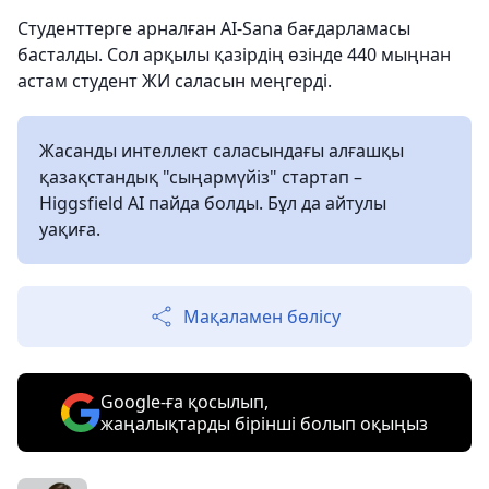
Студенттерге арналған AI-Sana бағдарламасы
басталды. Сол арқылы қазірдің өзінде 440 мыңнан
астам студент ЖИ саласын меңгерді.
Жасанды интеллект саласындағы алғашқы
қазақстандық "сыңармүйіз" стартап –
Higgsfield AI пайда болды. Бұл да айтулы
уақиға.
Мақаламен бөлісу
Google-ға қосылып,
жаңалықтарды бірінші болып оқыңыз