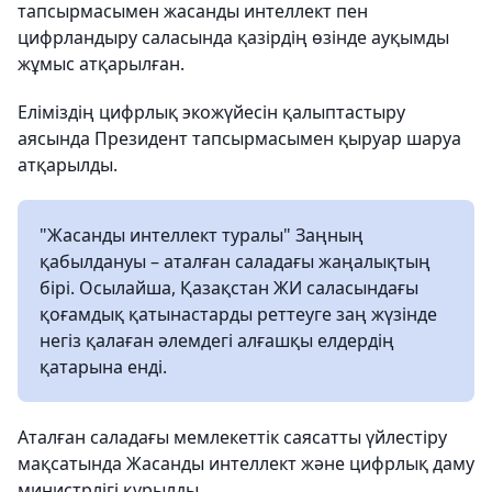
тапсырмасымен жасанды интеллект пен
цифрландыру саласында қазірдің өзінде ауқымды
жұмыс атқарылған.
Еліміздің цифрлық экожүйесін қалыптастыру
аясында Президент тапсырмасымен қыруар шаруа
атқарылды.
"Жасанды интеллект туралы" Заңның
қабылдануы – аталған саладағы жаңалықтың
бірі. Осылайша, Қазақстан ЖИ саласындағы
қоғамдық қатынастарды реттеуге заң жүзінде
негіз қалаған әлемдегі алғашқы елдердің
қатарына енді.
Аталған саладағы мемлекеттік саясатты үйлестіру
мақсатында Жасанды интеллект және цифрлық даму
министрлігі құрылды.