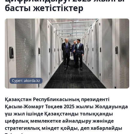
басты жетістіктер
Сурет: akorda.kz
Қазақстан Республикасының президенті
Қасым-Жомарт Тоқаев 2025 жылғы Жолдауында
үш жыл ішінде Қазақстанды толыққанды
цифрлық мемлекетке айналдыру жөнінде
стратегиялық міндет қойды, деп хабарлайды