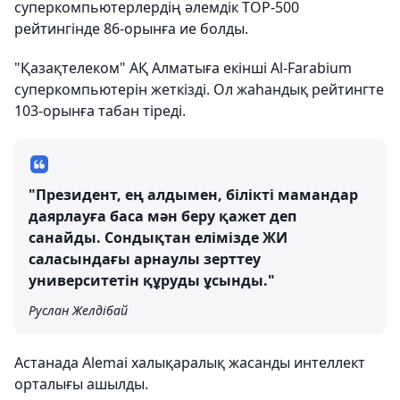
суперкомпьютерлердің әлемдік TOP-500
рейтингінде 86-орынға ие болды.
"Қазақтелеком" АҚ Алматыға екінші Al‑Farabium
суперкомпьютерін жеткізді. Ол жаһандық рейтингте
103-орынға табан тіреді.
"Президент, ең алдымен, білікті мамандар
даярлауға баса мән беру қажет деп
санайды. Сондықтан елімізде ЖИ
саласындағы арнаулы зерттеу
университетін құруды ұсынды."
Руслан Желдібай
Астанада Alemai халықаралық жасанды интеллект
орталығы ашылды.