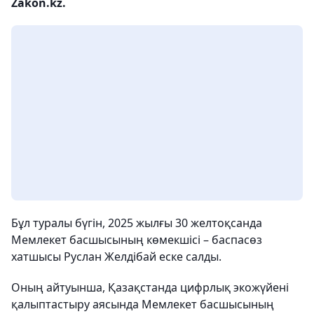
Zakon.kz.
Бұл туралы бүгін, 2025 жылғы 30 желтоқсанда
Мемлекет басшысының көмекшісі – баспасөз
хатшысы Руслан Желдібай еске салды.
Оның айтуынша, Қазақстанда цифрлық экожүйені
қалыптастыру аясында Мемлекет басшысының