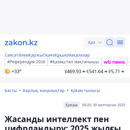
Қаз
Саясат
Әлем
Қаржы
Оқиға
Құқық
Мақалалар
#Референдум-2026
#Қазақстан мақтанышы
+33°
$
469.93
€
541.64
₽
5.71
Басты
Барлық жаңалықтар
Қоғам тынысы
Қоғам
09:20, 30 желтоқсан 2025
Жасанды интеллект пен
цифрландыру: 2025 жылғы