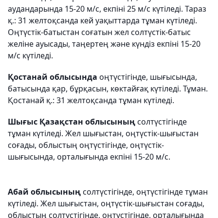
аудандарында 15-20 м/с, екпіні 25 м/с күтіледі. Тараз
қ.: 31 желтоқсанда кей уақыттарда тұман күтіледі.
Оңтүстік-батыстан соғатын жел солтүстік-батыс
желіне ауысады, таңертең және күндіз екпіні 15-20
м/с күтіледі.
Қостанай облысында
оңтүстігінде, шығысында,
батысында қар, бұрқасын, көктайғақ күтіледі. Тұман.
Қостанай қ.: 31 желтоқсанда тұман күтіледі.
Шығыс Қазақстан облысының
солтүстігінде
тұман күтіледі. Жел шығыстан, оңтүстік-шығыстан
соғады, облыстың оңтүстігінде, оңтүстік-
шығысында, орталығында екпіні 15-20 м/с.
Абай облысының
солтүстігінде, оңтүстігінде тұман
күтіледі. Жел шығыстан, оңтүстік-шығыстан соғады,
облыстың солтүстігінде, оңтүстігінде, орталығында