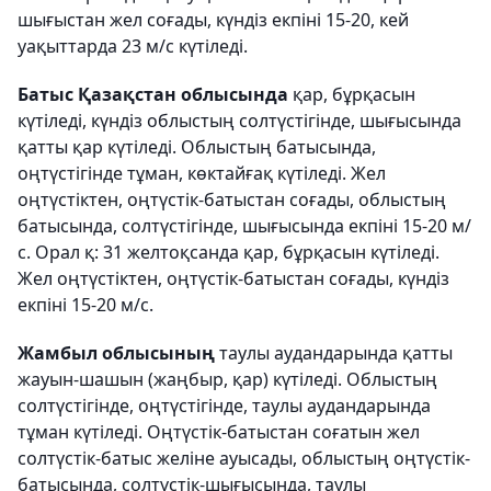
шығыстан жел соғады, күндіз екпіні 15-20, кей
уақыттарда 23 м/с күтіледі.
Батыс Қазақстан облысында
қар, бұрқасын
күтіледі, күндіз облыстың солтүстігінде, шығысында
қатты қар күтіледі. Облыстың батысында,
оңтүстігінде тұман, көктайғақ күтіледі. Жел
оңтүстіктен, оңтүстік-батыстан соғады, облыстың
батысында, солтүстігінде, шығысында екпіні 15-20 м/
с. Орал қ: 31 желтоқсанда қар, бұрқасын күтіледі.
Жел оңтүстіктен, оңтүстік-батыстан соғады, күндіз
екпіні 15-20 м/с.
Жамбыл облысының
таулы аудандарында қатты
жауын-шашын (жаңбыр, қар) күтіледі. Облыстың
солтүстігінде, оңтүстігінде, таулы аудандарында
тұман күтіледі. Оңтүстік-батыстан соғатын жел
солтүстік-батыс желіне ауысады, облыстың оңтүстік-
батысында, солтүстік-шығысында, таулы