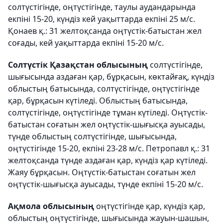
солтүстігінде, оңтүстігінде, таулы аудандарында
екпіні 15-20, күндіз кей уақыттарда екпіні 25 м/с.
Қонаев қ.: 31 желтоқсанда оңтүстік-батыстан жел
соғады, кей уақыттарда екпіні 15-20 м/с.
Солтүстік Қазақстан облысының
солтүстігінде,
шығысында аздаған қар, бұрқасын, көктайғақ, күндіз
облыстың батысында, солтүстігінде, оңтүстігінде
қар, бұрқасын күтіледі. Облыстың батысында,
солтүстігінде, оңтүстігінде тұман күтіледі. Оңтүстік-
батыстан соғатын жел оңтүстік-шығысқа ауысады,
түнде облыстың солтүстігінде, шығысында,
оңтүстігінде 15-20, екпіні 23-28 м/с. Петропавл қ.: 31
желтоқсанда түнде аздаған қар, күндіз қар күтіледі.
Жаяу бұрқасын. Оңтүстік-батыстан соғатын жел
оңтүстік-шығысқа ауысады, түнде екпіні 15-20 м/с.
Ақмола облысының
оңтүстігінде қар, күндіз қар,
облыстың оңтүстігінде, шығысында жауын-шашын,