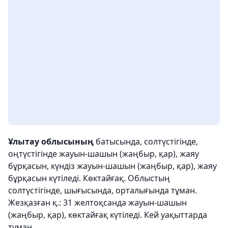
Ұлытау облысының
батысында, солтүстігінде,
оңтүстігінде жауын-шашын (жаңбыр, қар), жаяу
бұрқасын, күндіз жауын-шашын (жаңбыр, қар), жаяу
бұрқасын күтіледі. Көктайғақ. Облыстың
солтүстігінде, шығысында, орталығында тұман.
Жезқазған қ.: 31 желтоқсанда жауын-шашын
(жаңбыр, қар), көктайғақ күтіледі. Кей уақыттарда
тұман.