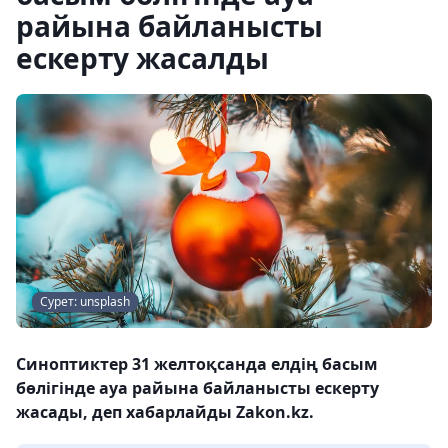
райына байланысты
ескерту жасалды
Сурет: unsplash
Синоптиктер 31 желтоқсанда елдің басым
бөлігінде ауа райына байланысты ескерту
жасады, деп хабарлайды Zakon.kz.