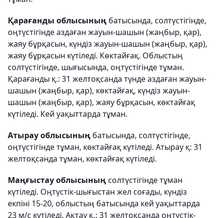
Қарағанды облысының
батысында, солтүстігінде,
оңтүстігінде аздаған жауын-шашын (жаңбыр, қар),
жаяу бұрқасын, күндіз жауын-шашын (жаңбыр, қар),
жаяу бұрқасын күтіледі. Көктайғақ. Облыстың
солтүстігінде, шығысында, оңтүстігінде тұман.
Қарағанды қ.: 31 желтоқсанда түнде аздаған жауын-
шашын (жаңбыр, қар), көктайғақ, күндіз жауын-
шашын (жаңбыр, қар), жаяу бұрқасын, көктайғақ
күтіледі. Кей уақыттарда тұман.
Атырау облысының
батысында, солтүстігінде,
оңтүстігінде тұман, көктайғақ күтіледі. Атырау қ: 31
желтоқсанда тұман, көктайғақ күтіледі.
Маңғыстау облысының
солтүстігінде тұман
күтіледі. Оңтүстік-шығыстан жел соғады, күндіз
екпіні 15-20, облыстың батысында кей уақыттарда
23 м/с күтіледі. Ақтау қ.: 31 желтоқсанда оңтүстік-