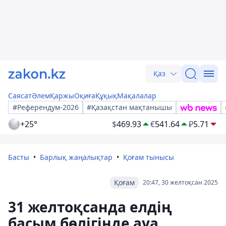
Қаз
Саясат
Әлем
Қаржы
Оқиға
Құқық
Мақалалар
#Референдум-2026
#Қазақстан мақтанышы
+25°
$
469.93
€
541.64
₽
5.71
Басты
Барлық жаңалықтар
Қоғам тынысы
Қоғам
20:47, 30 желтоқсан 2025
31 желтоқсанда елдің
басым бөлігінде ауа