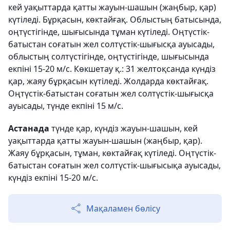
кей уақыттарда қатты жауын-шашын (жаңбыр, қар)
күтіледі. Бұрқасын, көктайғақ. Облыстың батысында,
оңтүстігінде, шығысында тұман күтіледі. Оңтүстік-
батыстан соғатын жел солтүстік-шығысқа ауысады,
облыстың солтүстігінде, оңтүстігінде, шығысында
екпіні 15-20 м/с. Көкшетау қ.: 31 желтоқсанда күндіз
қар, жаяу бұрқасын күтіледі. Жолдарда көктайғақ.
Оңтүстік-батыстан соғатын жел солтүстік-шығысқа
ауысады, түнде екпіні 15 м/с.
Астанада
түнде қар, күндіз жауын-шашын, кей
уақыттарда қатты жауын-шашын (жаңбыр, қар).
Жаяу бұрқасын, тұман, көктайғақ күтіледі. Оңтүстік-
батыстан соғатын жел солтүстік-шығысықа ауысады,
күндіз екпіні 15-20 м/с.
Мақаламен бөлісу