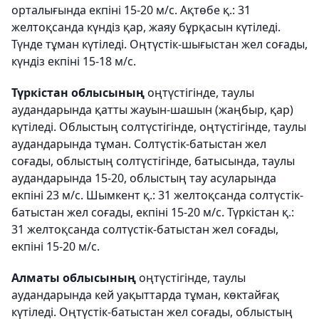
орталығында екпіні 15-20 м/с. Ақтөбе қ.: 31
желтоқсанда күндіз қар, жаяу бұрқасын күтіледі.
Түнде тұман күтіледі. Оңтүстік-шығыстан жел соғады,
күндіз екпіні 15-18 м/с.
Түркістан облысының
оңтүстігінде, таулы
аудандарында қатты жауын-шашын (жаңбыр, қар)
күтіледі. Облыстың солтүстігінде, оңтүстігінде, таулы
аудандарында тұман. Солтүстік-батыстан жел
соғады, облыстың солтүстігінде, батысында, таулы
аудандарында 15-20, облыстың тау асуларында
екпіні 23 м/с. Шымкент қ.: 31 желтоқсанда солтүстік-
батыстан жел соғады, екпіні 15-20 м/с. Түркістан қ.:
31 желтоқсанда солтүстік-батыстан жел соғады,
екпіні 15-20 м/с.
Алматы облысының
оңтүстігінде, таулы
аудандарында кей уақыттарда тұман, көктайғақ
күтіледі. Оңтүстік-батыстан жел соғады, облыстың