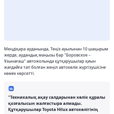
Меңдіқара ауданында, Теңіз ауылынан 10 шақырым
жерде, аудандық маңызы бар "Боровское –
Ұзынағаш" автожолында құтқарушылар қиын
жағдайға тап болған жеңіл автокөлік жүргізушісіне
көмек көрсетті.
"Техникалық ақау салдарынан көлік құралы
қозғалысын жалғастыра алмады.
Құтқарушылар Toyota Hilux автокөлігінің