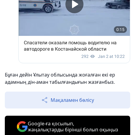
Бұған дейін Ұлытау облысында жоғалған екі ер
адамның дін-аман табылғандығын жазғанбыз.
Мақаламен бөлісу
Google-ға қосылып,
жаңалықтарды бірінші болып оқыңыз