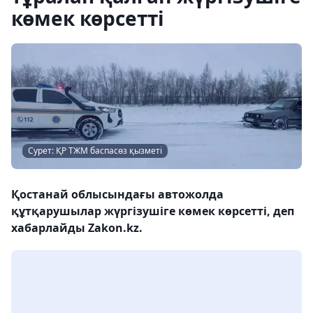
көмек көрсетті
Сурет: ҚР ТЖМ баспасөз қызметі
Қостанай облысындағы автожолда
құтқарушылар жүргізушіге көмек көрсетті, деп
хабарлайды Zakon.kz.