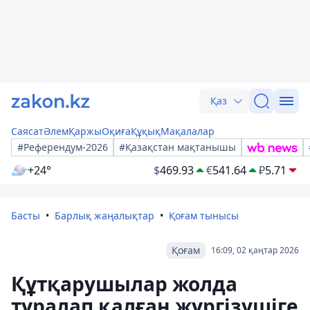
Қаз
Саясат
Әлем
Қаржы
Оқиға
Құқық
Мақалалар
#Референдум-2026
#Қазақстан мақтанышы
+24°
$
469.93
€
541.64
₽
5.71
Басты
Барлық жаңалықтар
Қоғам тынысы
Қоғам
16:09, 02 қаңтар 2026
Құтқарушылар жолда
тұралап қалған жүргізушіге