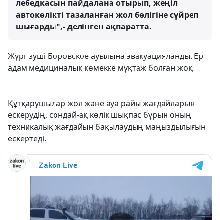
лебедкасын пайдалана отырып, жеңіл
автокөлікті тазаланған жол бөлігіне сүйреп
шығарды",- делінген ақпаратта.
Жүргізуші Боровское ауылына эвакуацияланды. Ер
адам медициналық көмекке мұқтаж болған жоқ
Құтқарушылар жол және ауа райы жағдайларын
ескерудің, сондай-ақ көлік шықпас бұрын оның
техникалық жағдайын бақылаудың маңыздылығын
ескертеді.