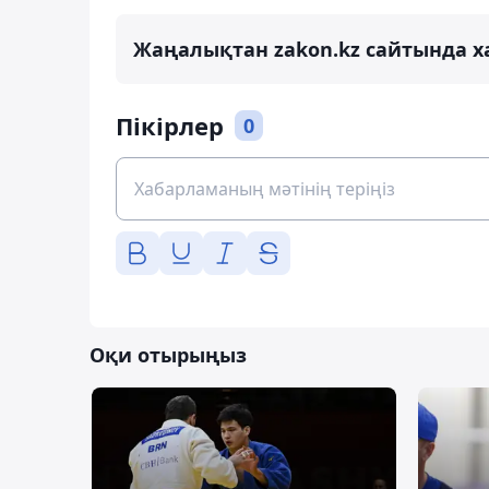
Жаңалықтан zakon.kz сайтында х
Пікірлер
0
Оқи отырыңыз