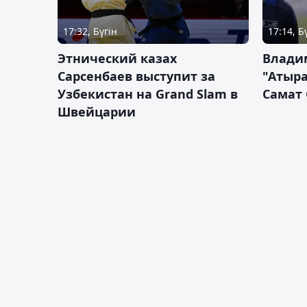
17:32, Бүгін
17:14, Б
Этнический казах
Влади
Сарсенбаев выступит за
"Атыра
Узбекистан на Grand Slam в
Самат
Швейцарии