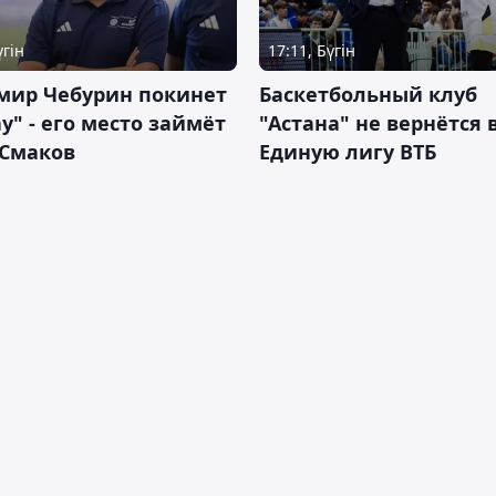
үгін
17:11, Бүгін
мир Чебурин покинет
Баскетбольный клуб
у" - его место займёт
"Астана" не вернётся 
 Смаков
Единую лигу ВТБ