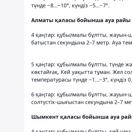
түнде −8…−10°, күндіз −5…−7°.
Алматы қаласы бойынша ауа райы
4 қаңтар: құбылмалы бұлтты, жауын-ш
батыстан секундына 2–7 метр. Ауа тем
5 қаңтар: құбылмалы бұлтты, түнде ж
көктайғақ. Кей уақытта тұман. Жел со
температурасы түнде −1…−3°, күндіз 0
6 қаңтар: құбылмалы бұлтты, жауын-
солтүстік-шығыстан секундына 2–7 мет
Шымкент қаласы бойынша ауа ра
4 қаңтар: құбылмалы бұлтты, кей уақ