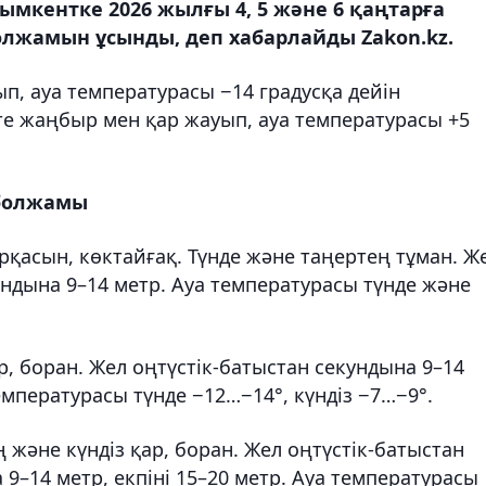
ымкентке 2026 жылғы 4, 5 және 6 қаңтарға
олжамын ұсынды, деп хабарлайды Zakon.kz.
п, ауа температурасы −14 градусқа дейін
е жаңбыр мен қар жауып, ауа температурасы +5
 болжамы
ұрқасын, көктайғақ. Түнде және таңертең тұман. Ж
ундына 9–14 метр. Ауа температурасы түнде және
р, боран. Жел оңтүстік-батыстан секундына 9–14
температурасы түнде −12…−14°, күндіз −7…−9°.
 және күндіз қар, боран. Жел оңтүстік-батыстан
 9–14 метр, екпіні 15–20 метр. Ауа температурасы