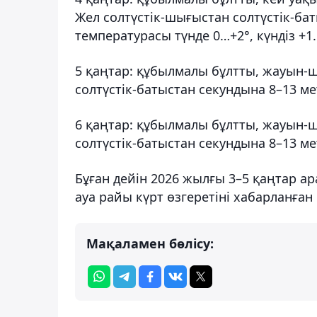
Жел солтүстік-шығыстан солтүстік-бат
температурасы түнде 0…+2°, күндіз +1
5 қаңтар: құбылмалы бұлтты, жауын-
солтүстік-батыстан секундына 8–13 ме
6 қаңтар: құбылмалы бұлтты, жауын-
солтүстік-батыстан секундына 8–13 ме
Бұған дейін 2026 жылғы 3–5 қаңтар а
ауа райы күрт өзгеретіні хабарланған 
Мақаламен бөлісу: