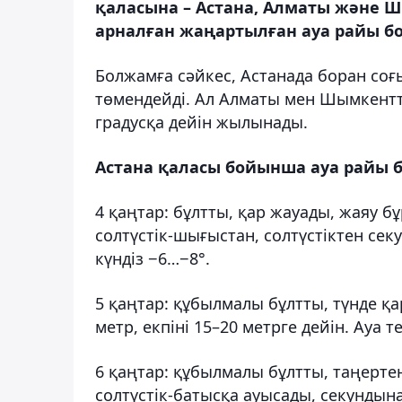
қаласына – Астана, Алматы және Ш
арналған жаңартылған ауа райы б
Болжамға сәйкес, Астанада боран соғы
төмендейді. Ал Алматы мен Шымкентт
градусқа дейін жылынады.
Астана қаласы бойынша ауа райы
4 қаңтар: бұлтты, қар жауады, жаяу б
солтүстік-шығыстан, солтүстіктен сек
күндіз −6…−8°.
5 қаңтар: құбылмалы бұлтты, түнде қа
метр, екпіні 15–20 метрге дейін. Ауа 
6 қаңтар: құбылмалы бұлтты, таңертең
солтүстік-батысқа ауысады, секундына