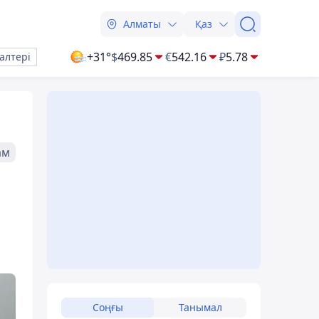
Алматы
Қаз
+31°
$
469.85
€
542.16
₽
5.78
алтері
ам
Соңғы
Танымал