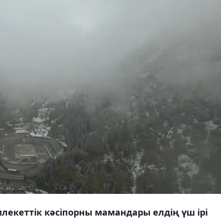
екеттік кәсіпорны мамандары елдің үш ірі