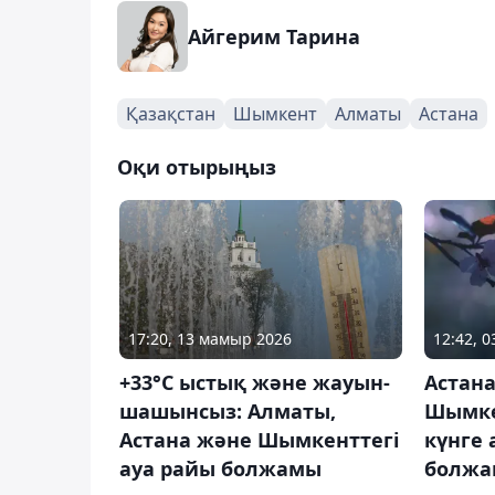
Айгерим Тарина
Қазақстан
Шымкент
Алматы
Астана
Оқи отырыңыз
17:20, 13 мамыр 2026
12:42, 
+33°С ыстық және жауын-
Астан
шашынсыз: Алматы,
Шымке
Астана және Шымкенттегі
күнге 
ауа райы болжамы
болж