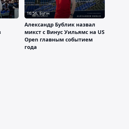
16:56, Бүгін
Александр Бублик назвал
в
микст с Винус Уильямс на US
Open главным событием
года