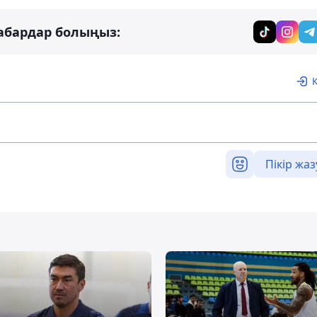
абардар болыңыз:
Пікір жаз