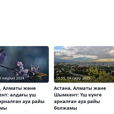
03 наурыз 2024
15:55, 04 сәуір 2025
а, Алматы және
Астана, Алматы және
нт: алдағы үш
Шымкент: Үш күнге
арналған ауа райы
арналған ауа райы
амы
болжамы