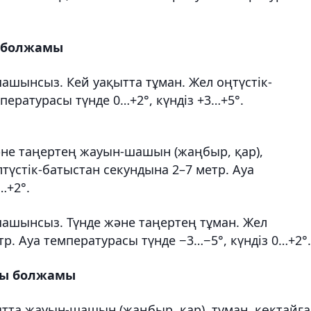
 болжамы
ашынсыз. Кей уақытта тұман. Жел оңтүстік-
пературасы түнде 0…+2°, күндіз +3…+5°.
әне таңертең жауын-шашын (жаңбыр, қар),
лтүстік-батыстан секундына 2–7 метр. Ауа
…+2°.
шашынсыз. Түнде және таңертең тұман. Жел
р. Ауа температурасы түнде −3…−5°, күндіз 0…+2°.
йы болжамы
ытта жауын-шашын (жаңбыр, қар), тұман, көктайға