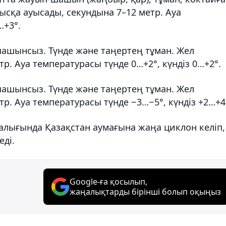
ысқа ауысады, секундына 7–12 метр. Ауа
…+3°.
шашынсыз. Түнде және таңертең тұман. Жел
тр. Ауа температурасы түнде 0…+2°, күндіз 0…+2°.
шашынсыз. Түнде және таңертең тұман. Жел
тр. Ауа температурасы түнде −3…−5°, күндіз +2…+4
ралығында Қазақстан аумағына жаңа циклон келіп,
еді.
Google-ға қосылып,
жаңалықтарды бірінші болып оқыңыз