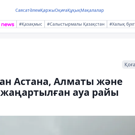
Саясат
Әлем
Қаржы
Оқиға
Құқық
Мақалалар
#Қазақмыс
#Салыстырмалы Қазақстан
#Халық бухг
Қоғ
ған Астана, Алматы және
жаңартылған ауа райы