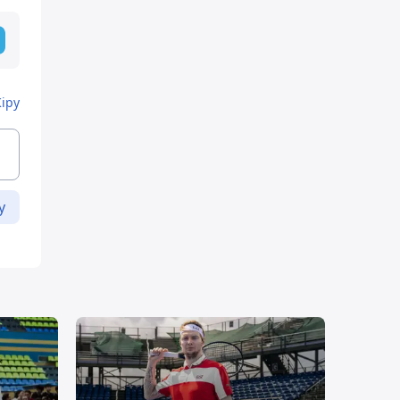
Кіру
у