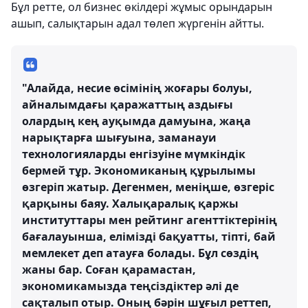
Бұл ретте, ол бизнес өкілдері жұмыс орындарын
ашып, салықтарын адал төлеп жүргенін айтты.
"Алайда, несие өсімінің жоғары болуы,
айналымдағы қаражаттың аздығы
олардың кең ауқымда дамуына, жаңа
нарықтарға шығуына, заманауи
технологияларды енгізуіне мүмкіндік
бермей тұр. Экономиканың құрылымы
өзгеріп жатыр. Дегенмен, меніңше, өзгеріс
қарқыны баяу. Халықаралық қаржы
институттары мен рейтинг агенттіктерінің
бағалауынша, елімізді бақуатты, тіпті, бай
мемлекет деп атауға болады. Бұл сөздің
жаны бар. Соған қарамастан,
экономикамызда теңсіздіктер әлі де
сақталып отыр. Оның бәрін шұғыл реттеп,