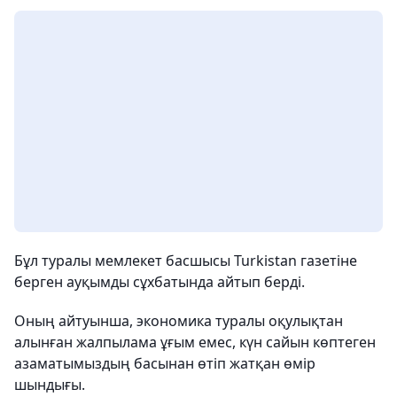
Бұл туралы мемлекет басшысы Turkistan газетіне
берген ауқымды сұхбатында айтып берді.
Оның айтуынша, экономика туралы оқулықтан
алынған жалпылама ұғым емес, күн сайын көптеген
азаматымыздың басынан өтіп жатқан өмір
шындығы.