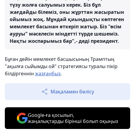
түзу жолға салуымыз керек. Біз бұл
жағдайды білеміз, оны жұрттан жасыратын
ойымыз жоқ. Мұндай қиындықты көптеген
мемлекет басынан өткеріп жатыр. Біз "өсім
ауруы" мәселесін міндетті түрде шешеміз.
Нақты жоспарымыз бар",- деді президент.
Бұған дейін мемлекет басшысының Трамптың
"ақылға сыйымды ой" стратегиясы туралы пікір
білдіргеннін
жазғанбыз
.
Мақаламен бөлісу
Google-ға қосылып,
жаңалықтарды бірінші болып оқыңыз