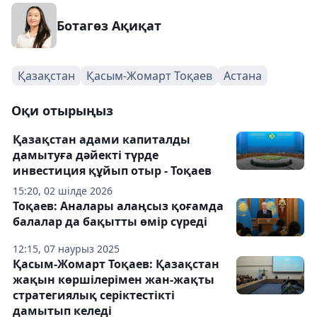
Ботагөз Ақиқат
Қазақстан
Қасым-Жомарт Тоқаев
Астана
Оқи отырыңыз
Қазақстан адами капиталды
дамытуға дәйекті түрде
инвестиция құйып отыр - Тоқаев
15:20, 02 шілде 2026
Тоқаев: Аналары алаңсыз қоғамда
балалар да бақытты өмір сүреді
12:15, 07 наурыз 2025
Қасым-Жомарт Тоқаев: Қазақстан
жақын көршілерімен жан-жақты
стратегиялық серіктестікті
дамытып келеді