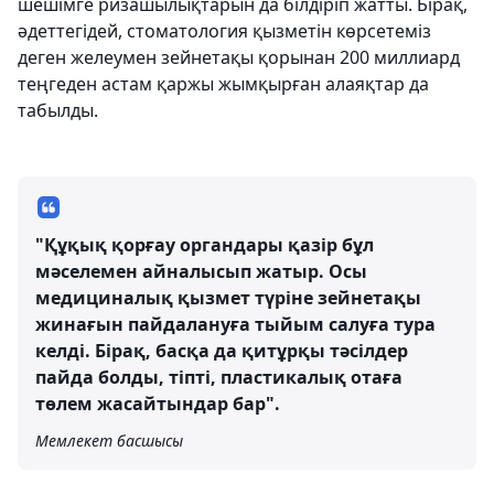
шешімге ризашылықтарын да білдіріп жатты. Бірақ,
әдеттегідей, стоматология қызметін көрсетеміз
деген желеумен зейнетақы қорынан 200 миллиард
теңгеден астам қаржы жымқырған алаяқтар да
табылды.
"Құқық қорғау органдары қазір бұл
мәселемен айналысып жатыр. Осы
медициналық қызмет түріне зейнетақы
жинағын пайдалануға тыйым салуға тура
келді. Бірақ, басқа да қитұрқы тәсілдер
пайда болды, тіпті, пластикалық отаға
төлем жасайтындар бар".
Мемлекет басшысы