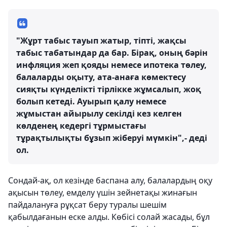
"Жұрт табыс тауып жатыр, тіпті, жақсы
табыс табатындар да бар. Бірақ, оның бәрін
инфляция жеп қояды немесе ипотека төлеу,
балаларды оқыту, ата-анаға көмектесу
сияқты күнделікті тірлікке жұмсалып, жоқ
болып кетеді. Ауырып қалу немесе
жұмыстан айырылу секілді кез келген
көлденең кедергі тұрмыстағы
тұрақтылықты бұзып жіберуі мүмкін",- деді
ол.
Сондай-ақ, ол кезінде баспана алу, балалардың оқу
ақысын төлеу, емделу үшін зейнетақы жинағын
пайдалануға рұқсат беру туралы шешім
қабылдағанын еске алды. Көбісі солай жасады, бұл