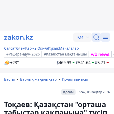
Қаз
Саясат
Әлем
Қаржы
Оқиға
Құқық
Мақалалар
#Референдум-2026
#Қазақстан мақтанышы
+23°
$
469.93
€
541.64
₽
5.71
Басты
Барлық жаңалықтар
Қоғам тынысы
Қоғам
09:42, 05 қаңтар 2026
Тоқаев: Қазақстан "орташа
табыстар қақпанына" түсіп