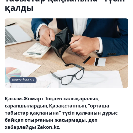
қалды
Фото: freepik
Қасым-Жомарт Тоқаев халықаралық
сарапшылардың Қазақстанның "орташа
табыстар қақпанына" түсіп қалғанын дұрыс
байқап отырғанын жасырмады, деп
хабарлайды Zakon.kz.