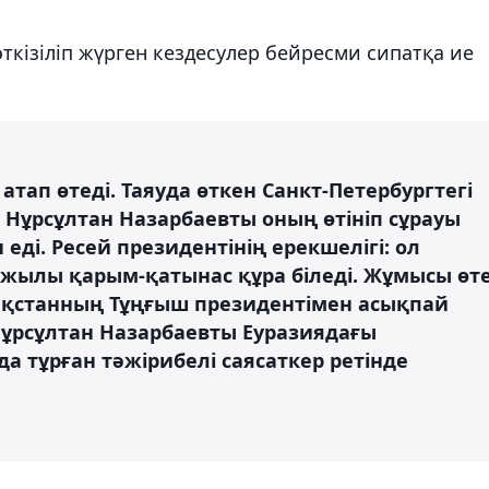
ткізіліп жүрген кездесулер бейресми сипатқа ие
атап өтеді. Таяуда өткен Санкт-Петербургтегі
 Нұрсұлтан Назарбаевты оның өтініп сұрауы
і. Ресей президентінің ерекшелігі: ол
 жылы қарым-қатынас құра біледі. Жұмысы өт
азақстанның Тұңғыш президентімен асықпай
Нұрсұлтан Назарбаевты Еуразиядағы
а тұрған тәжірибелі саясаткер ретінде