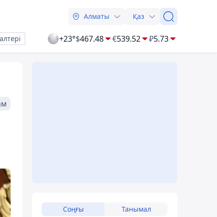
Алматы
Қаз
+23°
$
467.48
€
539.52
₽
5.73
алтері
ам
Соңғы
Танымал