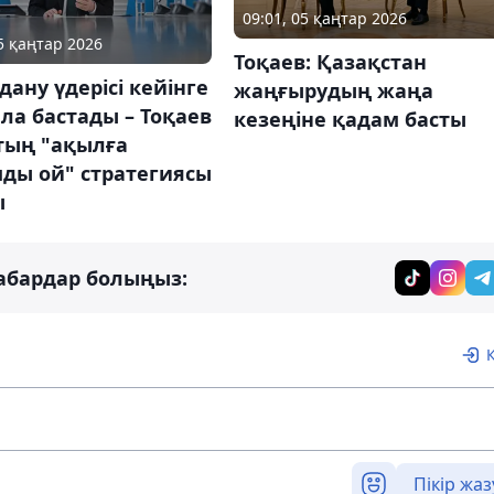
09:01, 05 қаңтар 2026
05 қаңтар 2026
Тоқаев: Қазақстан
ану үдерісі кейінге
жаңғырудың жаңа
а бастады – Тоқаев
кезеңіне қадам басты
тың "ақылға
ды ой" стратегиясы
ы
абардар болыңыз:
Пікір жаз