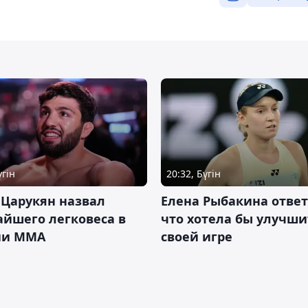
үгін
20:32, Бүгін
 Царукян назвал
Елена Рыбакина ответ
йшего легковеса в
что хотела бы улучши
ии ММА
своей игре