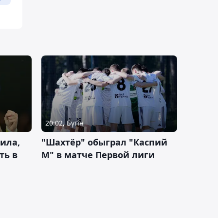
20:02, Бүгін
ила,
"Шахтёр" обыграл "Каспий
ть в
М" в матче Первой лиги