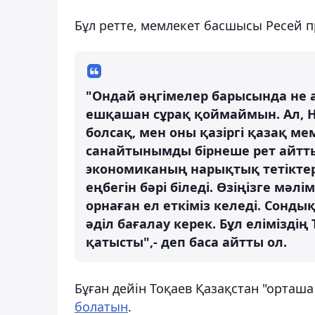
Бұл ретте, мемлекет басшысы Ресей пр
"Ондай әңгімелер барысында не 
ешқашан сұрақ қоймаймын. Ал, Н
болсақ, мен оны қазіргі қазақ мем
санайтынымды бірнеше рет айтт
экономиканың нарықтық тетіктер
еңбегін бәрі біледі. Өзіңізге мәлі
орнаған ел еткіміз келеді. Сонды
әділ бағалау керек. Бұл елімізді
қатысты",- деп баса айтты ол.
Бұған дейін Тоқаев Қазақстан "орташа
болатын
.