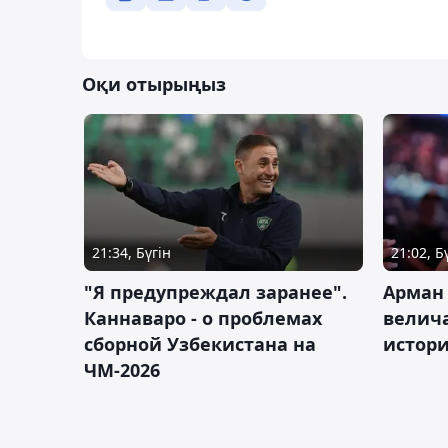
Оқи отырыңыз
21:34, Бүгін
21:02, Б
"Я предупреждал заранее".
Арман
Каннаваро - о проблемах
велича
сборной Узбекистана на
истор
ЧМ-2026