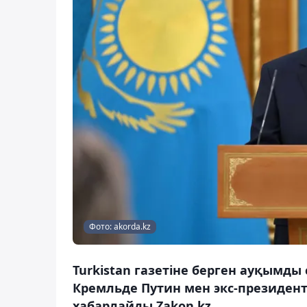
Фото: akorda.kz
Turkistan газетіне берген ауқымд
Кремльде Путин мен экс-президент
хабарлайды Zakon.kz.