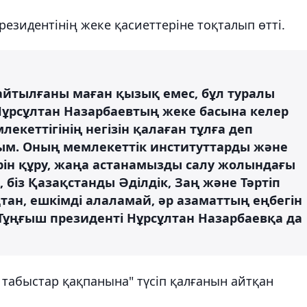
езидентінің жеке қасиеттеріне тоқталып өтті.
айтылғаны маған қызық емес, бұл туралы
ұрсұлтан Назарбаевтың жеке басына келер
лекеттігінің негізін қалаған тұлға деп
ым. Оның мемлекеттік институттарды және
ін құру, жаңа астанамызды салу жолындағы
м, біз Қазақстанды Әділдік, Заң және Тәртіп
қтан, ешкімді алаламай, әр азаматтың еңбегін
ң Тұңғыш президенті Нұрсұлтан Назарбаевқа да
 табыстар қақпанына" түсіп қалғанын айтқан