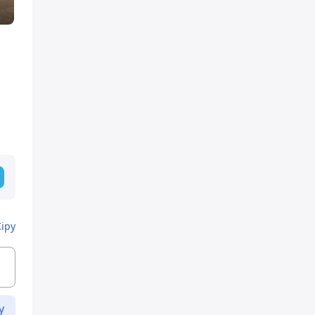
Кіру
у