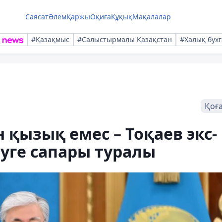
Саясат
Әлем
Қаржы
Оқиға
Құқық
Мақалалар
#Қазақмыс
#Салыстырмалы Қазақстан
#Халық бухг
Қоғ
 қызық емес – Тоқаев экс-
уге сапары туралы