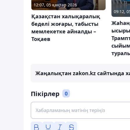
12:07, 05 қаңтар 2026
09:12, 
Қазақстан халықаралық
Жаһанд
беделі жоғары, табысты
ысырыл
мемлекетке айналды –
Трамп
Тоқаев
сыйым
турал
Жаңалықтан zakon.kz сайтында х
Пікірлер
0