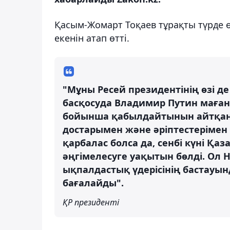
Қасым-Жомарт Тоқаев тұрақты түрде ө
екенін атап өтті.
"Мұны Ресей президентінің өзі де 
басқосуда Владимир Путин маған
бойынша қабылдайтынын айтқан ед
достарымен және әріптестерімен
қарбалас болса да, сенбі күні Қ
әңгімелесуге уақытын бөлді. Ол 
ықпалдастық үдерісінің бастауынд
бағалайды".
ҚР президенті