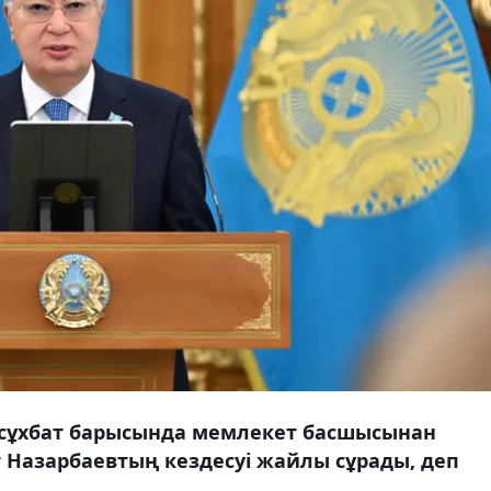
ы сұхбат барысында мемлекет басшысынан
 Назарбаевтың кездесуі жайлы сұрады, деп