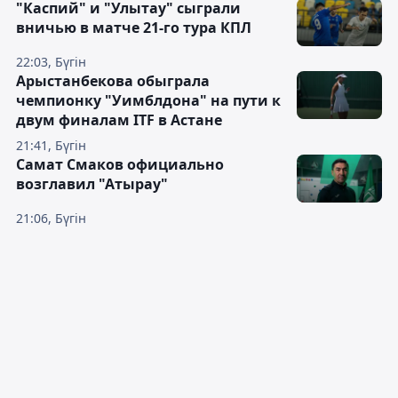
"Каспий" и "Улытау" сыграли
вничью в матче 21-го тура КПЛ
22:03, Бүгін
Арыстанбекова обыграла
чемпионку "Уимблдона" на пути к
двум финалам ITF в Астане
21:41, Бүгін
Самат Смаков официально
возглавил "Атырау"
21:06, Бүгін