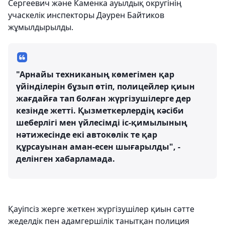
Сергеевич және Каменка ауылдық округінің
учаскелік инспекторы Дәурен Байтиков
жұмылдырылды.
"Арнайы техниканың көмегімен қар
үйінділерін бұзып өтіп, полицейлер қиын
жағдайға тап болған жүргізушілерге дер
кезінде жетті. Қызметкерлердің кәсіби
шеберлігі мен үйлесімді іс-қимылының
нәтижесінде екі автокөлік те қар
құрсауынан аман-есен шығарылды", -
делінген хабарламада.
Қауіпсіз жерге жеткен жүргізушілер қиын сәтте
жеделдік пен адамгершілік танытқан полиция