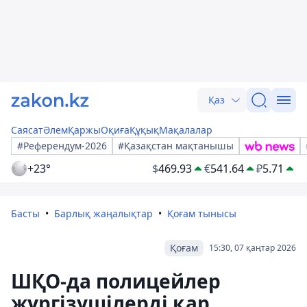
Қаз
Саясат
Әлем
Қаржы
Оқиға
Құқық
Мақалалар
#Референдум-2026
#Қазақстан мақтанышы
+23°
$
469.93
€
541.64
₽
5.71
Басты
Барлық жаңалықтар
Қоғам тынысы
Қоғам
15:30, 07 қаңтар 2026
ШҚО-да полицейлер
жүргізушілерді қар