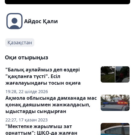
Айдос Қали
Қазақстан
Оқи отырыңыз
"Балық аулаймыз деп өздері
"қақпанға түсті". Есіл
жағалауындағы тосын оқиға
19:28, 22 шілде 2026
Ақмола облысында дәмханада мас
қонақ даяшымен жанжалдасып,
ыдыстарды сындырған
22:27, 17 қазан 2023
"Мектепке жарылғыш зат
орнаттым": ШҚО-да жалған