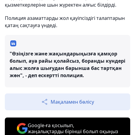
қызметкерлеріне шын жүректен алғыс білдірді.
Полиция азаматтарды жол қауіпсіздігі талаптарын
қатаң сақтауға үндеді.
"Өзіңізге және жақындарыңызға қамқор
болып, ауа райы қолайсыз, боранды күндері
алыс жолға шығудан барынша бас тартқан
жөн", - деп ескертті полиция.
Мақаламен бөлісу
Google-ға қосылып,
жаңалықтарды бірінші болып оқыңыз