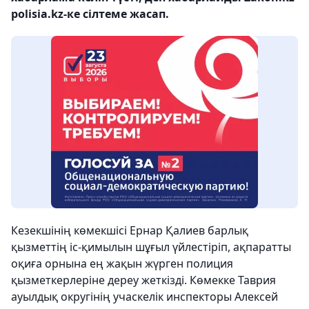
polisia.kz-ке сілтеме жасап.
Кезекшінің көмекшісі Ернар Қалиев барлық
қызметтің іс-қимылын шұғыл үйлестіріп, ақпаратты
оқиға орнына ең жақын жүрген полиция
қызметкерлеріне дереу жеткізді. Көмекке Таврия
ауылдық округінің учаскелік инспекторы Алексей