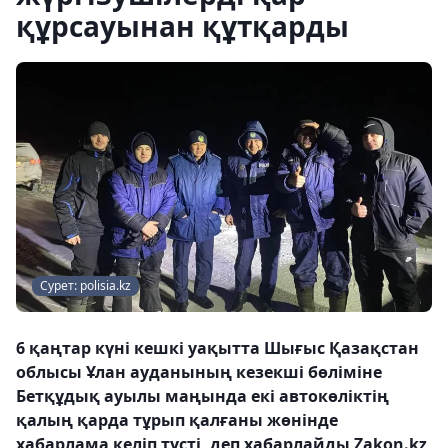
құрсауынан құтқарды
Сурет: polisia.kz
6 қаңтар күні кешкі уақытта Шығыс Қазақстан
облысы Ұлан ауданының кезекші бөліміне
Бетқұдық ауылы маңында екі автокөліктің
қалың қарда тұрып қалғаны жөнінде
хабарлама келіп түсті, деп хабарлайды Zakon.kz