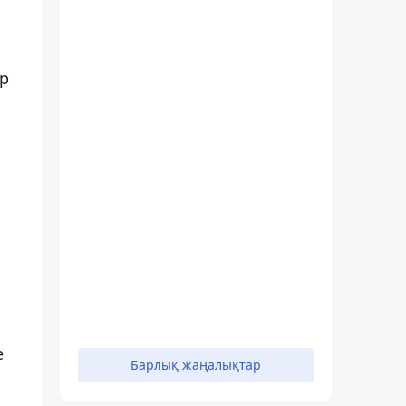
р
е
Барлық жаңалықтар