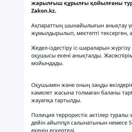
жарылғыш құрылғы қойылғаны тура
Zakon.kz.
Ақпараттың шынайылығын анықтау үш
жұмылдырылып, мектепті тексерген, 
Жедел-іздестіру іс-шараларын жүргізу
оқушысы екені анықталды. Жасөспірім
мойындады.
Оқушымен және оның заңды өкілдерім
кәмелет жасына толмаған баланы тәр
жауапқа тартылды.
Полиция террористік актілер туралы 
дейін айыппұл салынатынын немесе 5
екенін ескертеді.