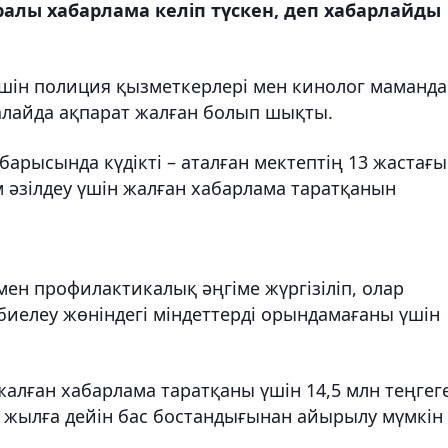
лы хабарлама келіп түскен, деп хабарлайды
ін полиция қызметкерлері мен кинолог маманда
алайда ақпарат жалған болып шықты.
 барысында күдікті – аталған мектептің 13 жастағы
 әзілдеу үшін жалған хабарлама таратқанын
ен профилактикалық әңгіме жүргізіліп, олар
биелеу жөніндегі міндеттерді орындамағаны үшін
жалған хабарлама таратқаны үшін 14,5 млн теңгег
 жылға дейін бас бостандығынан айырылу мүмкін