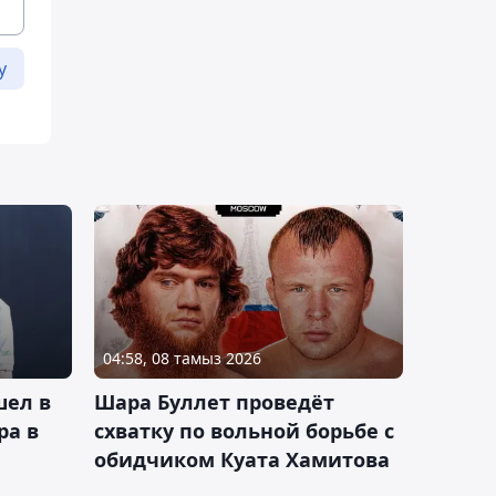
у
04:58, 08 тамыз 2026
шел в
Шара Буллет проведёт
ра в
схватку по вольной борьбе с
обидчиком Куата Хамитова