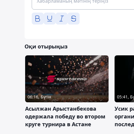
Оқи отырыңыз
06:16, Бүгін
05:41, Б
Асылжан Арыстанбекова
Усик р
одержала победу во втором
органи
круге турнира в Астане
послед