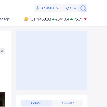
Алматы
Қаз
+31°
$
469.93
€
541.64
₽
5.71
алтері
ам
Соңғы
Танымал