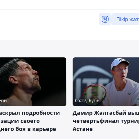
Пікір жаз
үгін
05:27, Бүгін
аскрыл подробности
Дамир Жалгасбай вы
зации своего
четвертьфинал турни
него боя в карьере
Астане