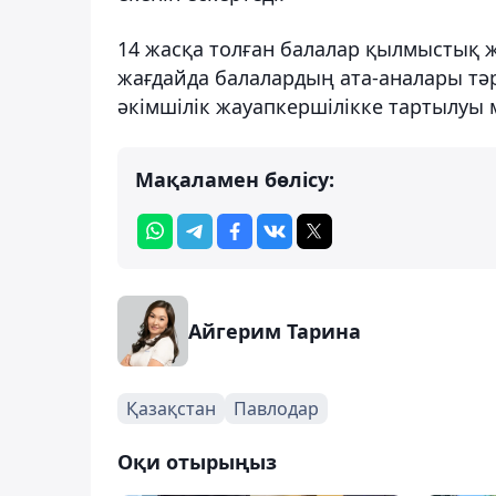
14 жасқа толған балалар қылмыстық ж
жағдайда балалардың ата-аналары тә
әкімшілік жауапкершілікке тартылуы 
Мақаламен бөлісу:
Айгерим Тарина
Қазақстан
Павлодар
Оқи отырыңыз