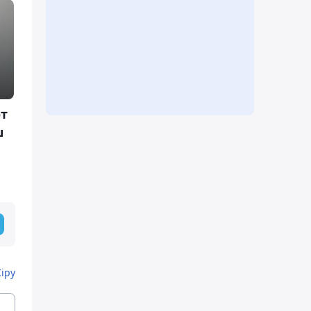
т
ш
Кіру