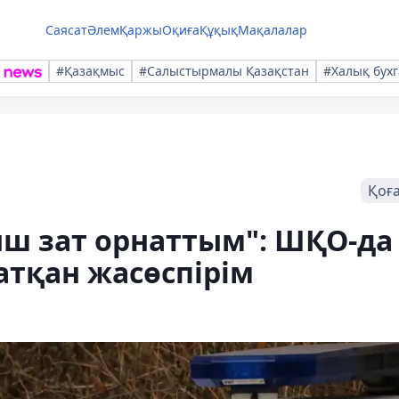
Саясат
Әлем
Қаржы
Оқиға
Құқық
Мақалалар
#Қазақмыс
#Салыстырмалы Қазақстан
#Халық бухг
Қоғ
ш зат орнаттым": ШҚО-да
атқан жасөспірім