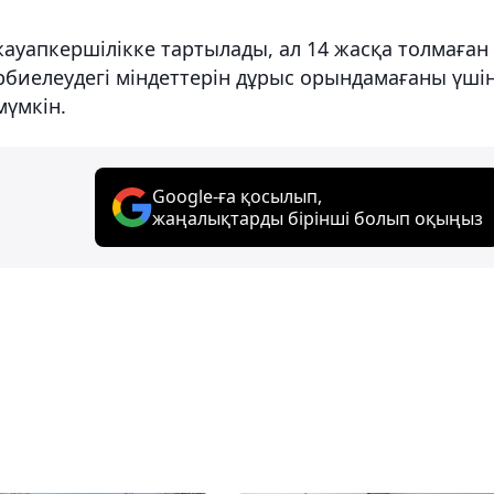
ауапкершілікке тартылады, ал 14 жасқа толмаған
рбиелеудегі міндеттерін дұрыс орындамағаны үші
мүмкін.
Google-ға қосылып,
жаңалықтарды бірінші болып оқыңыз