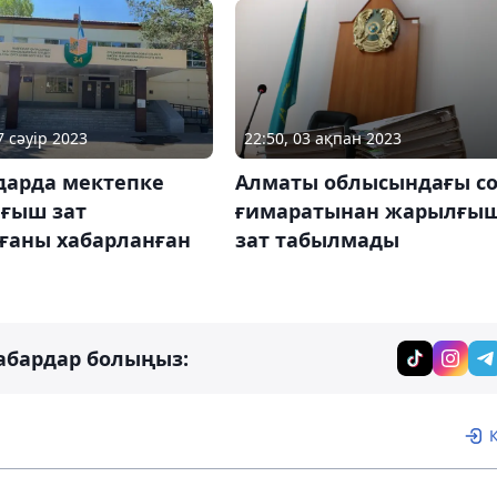
7 сәуір 2023
22:50, 03 ақпан 2023
дарда мектепке
Алматы облысындағы со
ғыш зат
ғимаратынан жарылғы
ғаны хабарланған
зат табылмады
абардар болыңыз: