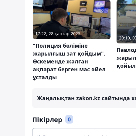
17:22, 28 қаңтар 2025
20:10, 0
"Полиция бөліміне
Павло
жарылғыш зат қойдым".
жарыл
Өскеменде жалған
қойыл
ақпарат берген мас әйел
ұсталды
Жаңалықтан zakon.kz сайтында х
Пікірлер
0