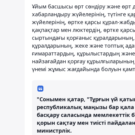
Ұйым басшысы өрт сөндіру және өрт 
хабарландыру жүйелерінің, түтінге қ
жүйелерінің, өртке қарсы құрал-жабд
қақпақтар мен люктердің, өртке қарсы
сыртындағы қорғаныс құралдарының, 
құралдарының, жеке және топтық ада
ғимараттардың, құрылыстардың және
найзағайдан қорғау құрылғыларының 
үнемі жұмыс жағдайында болуын қамта
"Сонымен қатар, "Тұрғын үй қаты
республикалық маңызы бар қала н
басқару саласында мемлекеттік 
қорын сақтау мен тиісті пайдала
министрлік.