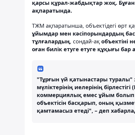
қарсы құрал-жабдықтар жоқ. Бұған
ақпаратында.
ТЖМ ақпаратынша, объектідегі өрт қау
ұйымдар мен кәсіпорындардың бас
тұлғалардың
, сондай-ақ
объектіні 
оған билік етуге етуге құқығы ба
"Тұрғын үй қатынастары туралы" 
мүліктерінің иелерінің бірлестігі
коммерциялық емес ұйым болып 
объектісін басқарып, оның қызм
қамтамасыз етеді", – деп хабарл