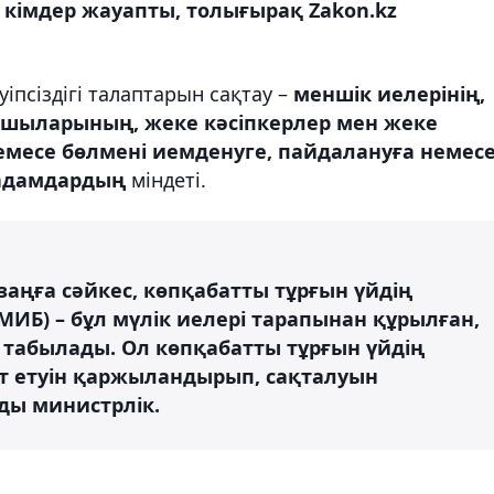
 кімдер жауапты, толығырақ Zakon.kz
іпсіздігі талаптарын сақтау –
меншік иелерінің,
шыларының, жеке кәсіпкерлер мен жеке
немесе бөлмені иемденуге, пайдалануға немес
р адамдардың
міндеті.
заңға сәйкес, көпқабатты тұрғын үйдің
 (МИБ) – бұл мүлік иелері тарапынан құрылған,
табылады. Ол көпқабатты тұрғын үйдің
ет етуін қаржыландырып, сақталуын
ады министрлік.