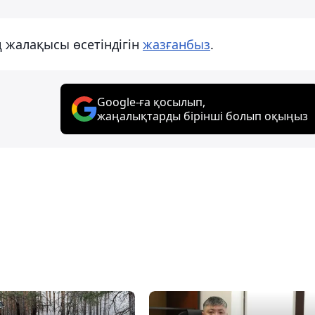
ң жалақысы өсетіндігін
жазғанбыз
.
Google-ға қосылып,
жаңалықтарды бірінші болып оқыңыз