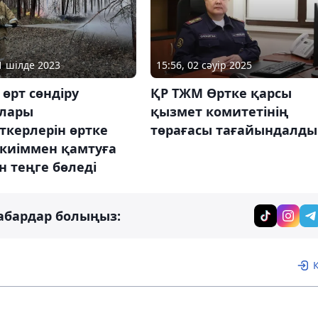
31 шілде 2023
15:56, 02 сәуір 2025
өрт сөндіру
ҚР ТЖМ Өртке қарсы
алары
қызмет комитетінің
ткерлерін өртке
төрағасы тағайындалды
 киіммен қамтуға
н теңге бөледі
абардар болыңыз: