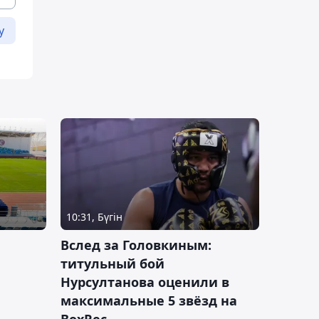
у
10:31, Бүгін
Вслед за Головкиным:
титульный бой
Нурсултанова оценили в
максимальные 5 звёзд на
BoxRec