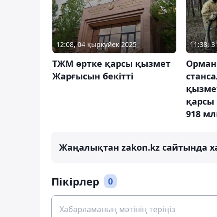
12:08, 04 қыркүйек 2025
11:38, 
ТЖМ өртке қарсы қызмет
Орман 
Жарғысын бекітті
станс
қызме
қарсы
918 мл
Жаңалықтан zakon.kz сайтында х
Пікірлер
0