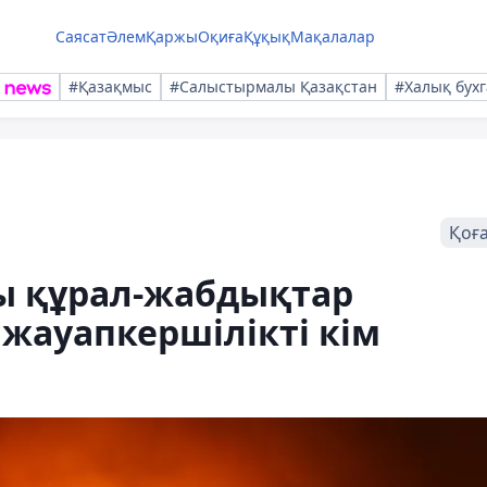
Саясат
Әлем
Қаржы
Оқиға
Құқық
Мақалалар
#Қазақмыс
#Салыстырмалы Қазақстан
#Халық бухг
Қоғ
сы құрал-жабдықтар
жауапкершілікті кім