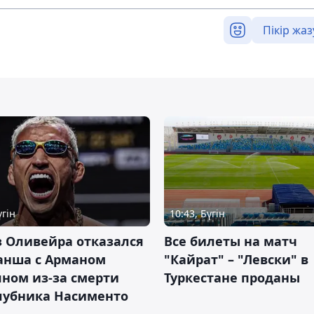
Пікір жаз
үгін
10:43, Бүгін
 Оливейра отказался
Все билеты на матч
анша с Арманом
"Кайрат" – "Левски" в
ном из-за смерти
Туркестане проданы
лубника Насименто