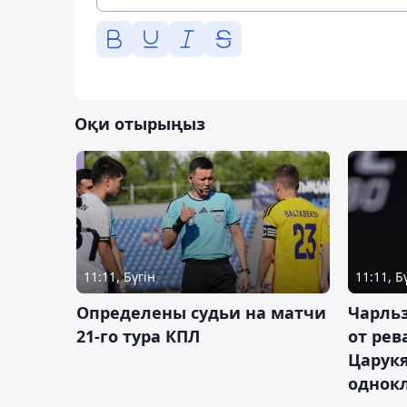
Оқи отырыңыз
11:11, Бүгін
11:11, Б
Определены судьи на матчи
Чарльз
21-го тура КПЛ
от рев
Царукя
однок