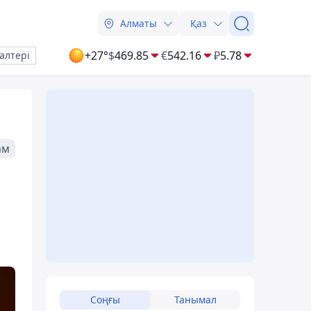
Алматы
Қаз
+27°
$
469.85
€
542.16
₽
5.78
алтері
ам
Соңғы
Танымал