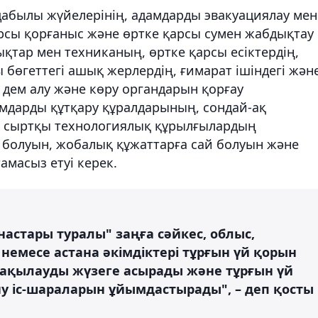
дабылы жүйелерінің, адамдарды эвакуациялау мен
арсы қорғаныс және өртке қарсы сумен жабдықтау
ықтар мен техниканың, өртке қарсы есіктердің,
 бөгеттегі ашық жерлердің, ғимарат ішіндегі жән
дем алу және көру органдарын қорғау
мдарды құтқару құралдарының, сондай-ақ
 сыртқы технологиялық құрылғылардың
болуын, жобалық құжаттарға сай болуын және
масыз етуі керек.
настары туралы" заңға сәйкес, облыс,
емесе астана әкімдіктері тұрғын үй қорын
бақылауды жүзеге асырады және тұрғын үй
ну іс-шараларын ұйымдастырады", – деп қосты