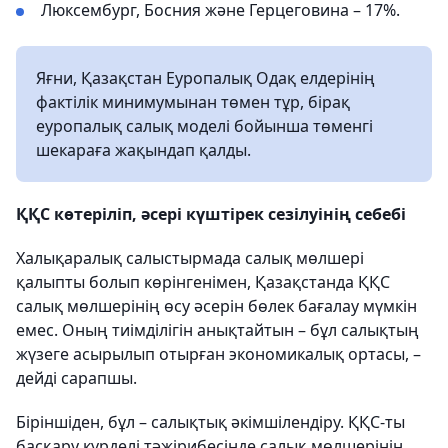
Люксембург, Босния және Герцеговина – 17%.
Яғни, Қазақстан Еуропалық Одақ елдерінің
фактілік минимумынан төмен тұр, бірақ
еуропалық салық моделі бойынша төменгі
шекараға жақындап қалды.
ҚҚС көтеріліп, әсері күштірек сезілуінің себебі
Халықаралық салыстырмада салық мөлшері
қалыпты болып көрінгенімен, Қазақстанда ҚҚС
салық мөлшерінің өсу әсерін бөлек бағалау мүмкін
емес. Оның тиімділігін анықтайтын – бұл салықтың
жүзеге асырылып отырған экономикалық ортасы, –
дейді сарапшы.
Біріншіден, бұл – салықтық әкімшілендіру. ҚҚС-ты
басқару күрделі тәжірибесінде салық мөлшерінің