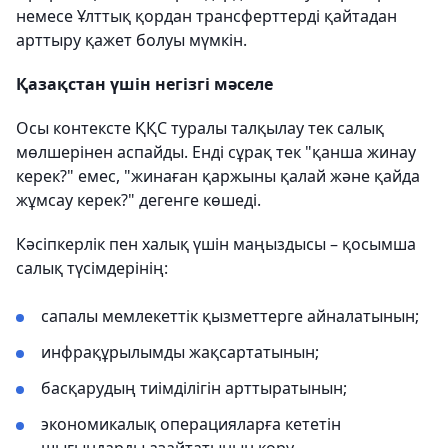
немесе Ұлттық қордан трансферттерді қайтадан
арттыру қажет болуы мүмкін.
Қазақстан үшін негізгі мәселе
Осы контексте ҚҚС туралы талқылау тек салық
мөлшерінен аспайды. Енді сұрақ тек "қанша жинау
керек?" емес, "жинаған қаржыны қалай және қайда
жұмсау керек?" дегенге көшеді.
Кәсіпкерлік пен халық үшін маңыздысы – қосымша
салық түсімдерінің:
сапалы мемлекеттік қызметтерге айналатынын;
инфрақұрылымды жақсартатынын;
басқарудың тиімділігін арттыратынын;
экономикалық операцияларға кететін