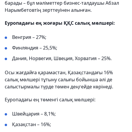
барады – бұл мәліметтер бизнес-талдаушы Абзал
Нарымбетовтің зерттеуінен алынған.
Еуропадағы ең жоғары ҚҚС салық мөлшері:
Венгрия – 27%;
Финляндия – 25,5%;
Дания, Норвегия, Швеция, Хорватия – 25%.
Осы жағдайға қарамастан, Қазақстандағы 16%
салық мөлшері тұтыну салығы бойынша әлі де
салыстырмалы түрде төмен деңгейде көрінеді.
Еуропадағы ең төменгі салық мөлшері:
Швейцария – 8,1%;
Қазақстан – 16%;