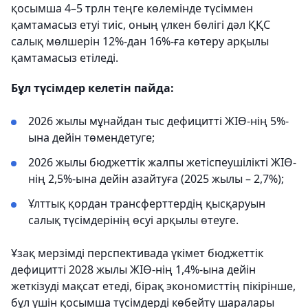
қосымша 4–5 трлн теңге көлемінде түсіммен
қамтамасыз етуі тиіс, оның үлкен бөлігі дәл ҚҚС
салық мөлшерін 12%-дан 16%-ға көтеру арқылы
қамтамасыз етіледі.
Бұл түсімдер келетін пайда:
2026 жылы мұнайдан тыс дефицитті ЖІӨ-нің 5%-
ына дейін төмендетуге;
2026 жылы бюджеттік жалпы жетіспеушілікті ЖІӨ-
нің 2,5%-ына дейін азайтуға (2025 жылы – 2,7%);
Ұлттық қордан трансферттердің қысқаруын
салық түсімдерінің өсуі арқылы өтеуге.
Ұзақ мерзімді перспективада үкімет бюджеттік
дефицитті 2028 жылы ЖІӨ-нің 1,4%-ына дейін
жеткізуді мақсат етеді, бірақ экономисттің пікірінше,
бұл үшін қосымша түсімдерді көбейту шаралары