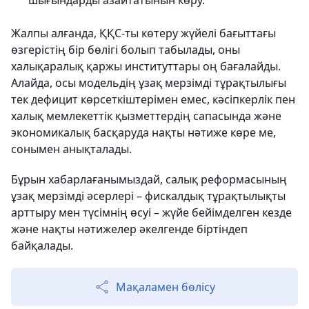
шығындарды азайтатынын көру.
Жалпы алғанда, ҚҚС-ты көтеру жүйелі бағыттағы
өзгерістің бір бөлігі болып табылады, оны
халықаралық қаржы институттары оң бағалайды.
Алайда, осы модельдің ұзақ мерзімді тұрақтылығы
тек дефицит көрсеткіштерімен емес, кәсіпкерлік пен
халық мемлекеттік қызметтердің сапасында және
экономикалық басқаруда нақты нәтиже көре ме,
сонымен анықталады.
Бұрын хабарлағанымыздай, салық реформасының
ұзақ мерзімді әсерлері – фискалдық тұрақтылықты
арттыру мен түсімнің өсуі – жүйе бейімделген кезде
және нақты нәтижелер әкелгенде біртіндеп
байқалады.
Мақаламен бөлісу