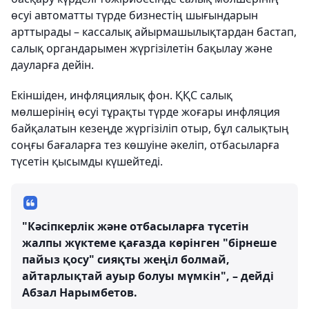
өсуі автоматты түрде бизнестің шығындарын
арттырады – кассалық айырмашылықтардан бастап,
салық органдарымен жүргізілетін бақылау және
дауларға дейін.
Екіншіден, инфляциялық фон. ҚҚС салық
мөлшерінің өсуі тұрақты түрде жоғары инфляция
байқалатын кезеңде жүргізіліп отыр, бұл салықтың
соңғы бағаларға тез көшуіне әкеліп, отбасыларға
түсетін қысымды күшейтеді.
"Кәсіпкерлік және отбасыларға түсетін
жалпы жүктеме қағазда көрінген "бірнеше
пайыз қосу" сияқты жеңіл болмай,
айтарлықтай ауыр болуы мүмкін", – дейді
Абзал Нарымбетов.