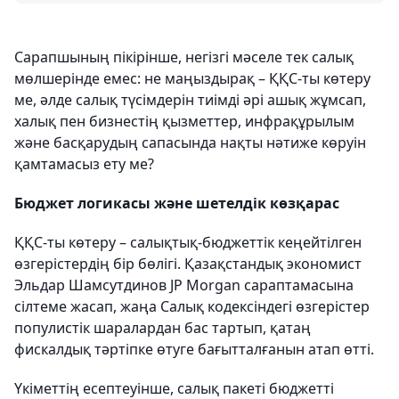
Сарапшының пікірінше, негізгі мәселе тек салық
мөлшерінде емес: не маңыздырақ – ҚҚС-ты көтеру
ме, әлде салық түсімдерін тиімді әрі ашық жұмсап,
халық пен бизнестің қызметтер, инфрақұрылым
және басқарудың сапасында нақты нәтиже көруін
қамтамасыз ету ме?
Бюджет логикасы және шетелдік көзқарас
ҚҚС-ты көтеру – салықтық-бюджеттік кеңейтілген
өзгерістердің бір бөлігі. Қазақстандық экономист
Эльдар Шамсутдинов JP Morgan сараптамасына
сілтеме жасап, жаңа Салық кодексіндегі өзгерістер
популистік шаралардан бас тартып, қатаң
фискалдық тәртіпке өтуге бағытталғанын атап өтті.
Үкіметтің есептеуінше, салық пакеті бюджетті