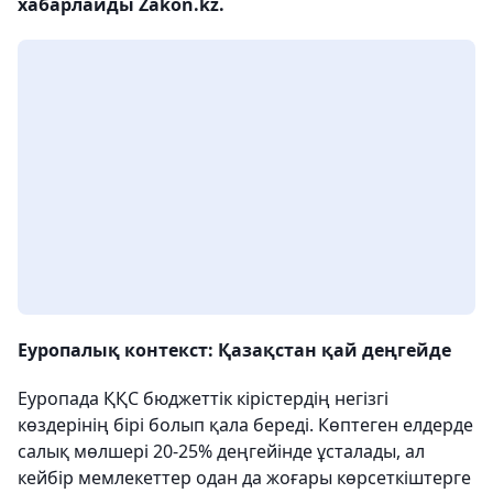
хабарлайды Zakon.kz.
Еуропалық контекст: Қазақстан қай деңгейде
Еуропада ҚҚС бюджеттік кірістердің негізгі
көздерінің бірі болып қала береді. Көптеген елдерде
салық мөлшері 20-25% деңгейінде ұсталады, ал
кейбір мемлекеттер одан да жоғары көрсеткіштерге