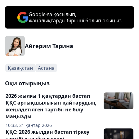
Google-ға қосылып,
жаңалықтарды бірінші болып оқыңыз
Айгерим Тарина
Қазақстан
Астана
Оқи отырыңыз
2026 жылғы 1 қаңтардан бастап
ҚҚС артықшылығын қайтарудың
жеңілдетілген тәртібі: не білу
маңызды
10:33, 21 қаңтар 2026
ҚҚС: 2026 жылдан бастап тіркеу
тәртібі қалай өзгереді