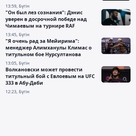
13:59, Бүгін
"Он был лез сознания": Дэнис
уверен в досрочной победе над
Чимаевым на турнире RAF
13:45, Бүгін
"Я очень рад за Мейирима":
менеджер Алимханулы Климас о
титульном бое Нурсултанова
13:05, Бүгін
Волкановски может провести
титульный бой с Евлоевым на UFC
333 в Абу-Даби
12:23, Бүгін