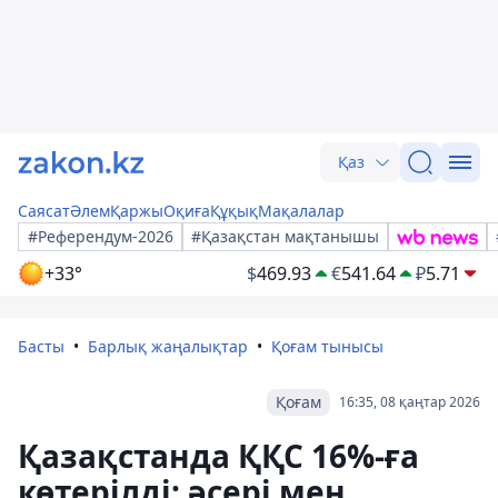
Қаз
Саясат
Әлем
Қаржы
Оқиға
Құқық
Мақалалар
#Референдум-2026
#Қазақстан мақтанышы
+33°
$
469.93
€
541.64
₽
5.71
Басты
Барлық жаңалықтар
Қоғам тынысы
Қоғам
16:35, 08 қаңтар 2026
Қазақстанда ҚҚС 16%-ға
көтерілді: әсері мен