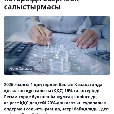
салыстырмасы
Фото: Zakon.kz
2026 жылғы 1 қаңтардан бастап Қазақстанда
қосылған құн салығы (ҚҚС) 16%-ға көтерілді.
Ресми түрде бұл шешім жұмсақ көрінсе де,
әсіресе ҚҚС деңгейі 20%-дан асатын еуропалық
елдермен салыстырғанда, әсері байқалады, деп